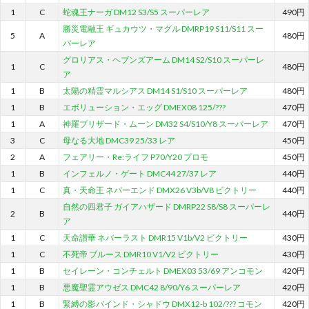
1
C
蛇魂王ナーガ DM12 S3/S5 スーパーレア
490円
勝災電融王 ギュカウツ・マグル DMRP19 S11/S11 スー
5
A
480円
パーレア
グロリアス・ヘブンズアーム DM14 S2/S10 スーパーレ
1
C
480円
ア
1
B
太陽の精霊マルシアス DM14 S1/S10 スーパーレア
480円
1
B
エボリューション・エッグ DMEX08 125/???
470円
1
A
神羅ブリザード・ムーン DM32 S4/S10/Y8 スーパーレア
470円
3
C
母なる大地 DMC39 25/33 レア
450円
2
A
フェアリー・Re:ライフ P70/Y20 プロモ
450円
1
B
インフェルノ・ゲート DMC44 27/37 レア
440円
1
C
真・天命王 ネバーエンド DMX26 V3b/V8 ビクトリー
440円
自然の四君子 ガイアハザード DMRP22 S8/S8 スーパーレ
2
B
440円
ア
1
C
天命讃華 ネバーラスト DMR15 V1b/V2 ビクトリー
430円
1
C
不死帝 ブルース DMR10 V1/V2 ビクトリー
430円
1
B
セイレーン・コンチェルト DMEX03 53/69 アンコモン
420円
1
B
悪魔聖霊アウゼス DMC42 8/90/Y6 スーパーレア
420円
1
B
緊縛の影バインド・シャドウ DMX12-b 102/??? コモン
420円