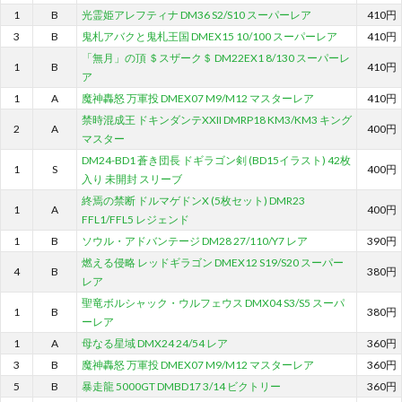
1
B
光霊姫アレフティナ DM36 S2/S10 スーパーレア
410円
3
B
鬼札アバクと鬼札王国 DMEX15 10/100 スーパーレア
410円
「無月」の頂 ＄スザーク＄ DM22EX1 8/130 スーパーレ
1
B
410円
ア
1
A
魔神轟怒 万軍投 DMEX07 M9/M12 マスターレア
410円
禁時混成王 ドキンダンテXXII DMRP18 KM3/KM3 キング
2
A
400円
マスター
DM24-BD1 蒼き団長 ドギラゴン剣 (BD15イラスト) 42枚
1
S
400円
入り 未開封 スリーブ
終焉の禁断 ドルマゲドンX (5枚セット) DMR23
1
A
400円
FFL1/FFL5 レジェンド
1
B
ソウル・アドバンテージ DM28 27/110/Y7 レア
390円
燃える侵略 レッドギラゴン DMEX12 S19/S20 スーパー
4
B
380円
レア
聖竜ボルシャック・ウルフェウス DMX04 S3/S5 スーパ
1
B
380円
ーレア
1
A
母なる星域 DMX24 24/54 レア
360円
3
B
魔神轟怒 万軍投 DMEX07 M9/M12 マスターレア
360円
5
B
暴走龍 5000GT DMBD17 3/14 ビクトリー
360円