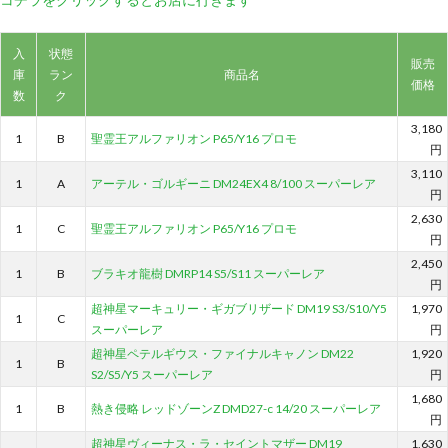
入
状態
販売
庫
ラン
商品名
価格
数
ク
3,180
1
B
聖霊王アルファリオン P65/Y16 プロモ
円
3,110
1
A
アーテル・ゴルギーニ DM24EX4 8/100 スーパーレア
円
2,630
1
C
聖霊王アルファリオン P65/Y16 プロモ
円
2,450
1
B
ブラキオ龍樹 DMRP14 S5/S11 スーパーレア
円
超神星マーキュリー・ギガブリザード DM19 S3/S10/Y5
1,970
1
C
スーパーレア
円
超神星ペテルギウス・ファイナルキャノン DM22
1,920
1
B
S2/S5/Y5 スーパーレア
円
1,680
1
B
熱き侵略 レッドゾーンZ DMD27-c 14/20 スーパーレア
円
超神星ヴィーナス・ラ・セイントマザー DM19
1,630