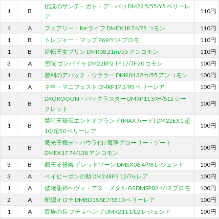
伝説のサンテ・ガト・デ・パコ DM22 5/55/Y5 ベリーレ
1
B
110円
ア
4
A
フェアリー・Re:ライフ DMEX18 74/75 コモン
110円
1
B
トレジャー・マップ P69/Y14 プロモ
110円
1
B
逆転王女プリン DMR08 21m/55 アンコモン
110円
3
A
堕呪 ゴンパドゥ DM22RP2 TF17/TF20 コモン
100円
1
B
勝利のアパッチ・ウララー DMR04 32m/55 アンコモン
100円
1
A
ネ申・マニフェスト DMRP17 2/95 ベリーレア
100円
DROROOON・バックラスター DMRP11 S9H/S12 シー
1
B
100円
クレット
禁時王秘伝エンドオブランド(MAXカード) DM22EX1 超
1
B
100円
10/超50 ベリーレア
魔光王機デ・バウラ伯 / 魔弾グローリー・ゲート
1
B
100円
DMEX17 74/138 アンコモン
3
B
覇王る侵略 ドレッドゾーン DMEX06 4/98 レジェンド
100円
3
A
ベイビーポンの助 DM24RP3 12/76 レア
100円
1
A
破壊龍神ヘヴィ・デス・メタル GS DMSP02 4/12 プロモ
100円
2
A
斬隠オロチ DMBD18 SE7/SE10 ベリーレア
100円
1
A
百族の長 プチョヘンザ DMR21 L1/L2 レジェンド
100円