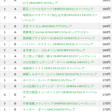
3
A
180円
ひて DM23RP2 13/74 レア
1
A
覇王ノワールモナーク DMRP20 S4/S11 スーパーレア
180円
地龍仙ロマネアース / 仙なる大地 DM22EX1 14/130 スー
1
A
180円
パーレア
1
B
天災 デドダム DM23RP2 T7/T10 レア
180円
1
A
禁断竜王 Vol-Val-8 DM24SP1 3/16 キングマスター
180円
1
B
黒神龍ブライゼナーガ DMC55 19/84/Y8 スーパーレア
180円
1
B
ハイパー・マスティン DMRP01 S9/S10 スーパーレア
180円
5
A
金天使 エン・ゴルギーニ DM24RP4 13/76 レア
180円
1
A
天ニ煌メク龍終ノ裁キ DMRP04M S2H/S7 シークレット
180円
1
A
ホロ仕様)ウェディング・ゲート DMR06 14M/55 レア
180円
2
A
海龍神クリスド DMEX18 S5/S15 スーパーレア
170円
1
B
神羅トルネード・ムーン DM32 S9/S10/Y8 スーパーレア
170円
1
A
ホーリー・スパーク DMX21 35/70 レア
170円
1
B
ホロ仕様)ウェディング・ゲート DMR06 14M/55 レア
170円
天空の精霊インパクトリガー DMR09 S2/S10 スーパーレ
4
B
170円
ア
3
B
不夜城艦 クランヴィア DMRP08 S3H/S10 シークレット
170円
1
B
ラッキー・ダーツ DMC34 8/55/Y5 レア
170円