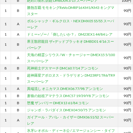
1
B
絶対の畏れ 防鎧 DMBD04 3/15 スーパーレア
100円
勝熱百覇 モモキングReVo DMRP16 KM1/KM3 キングマ
1
B
90円
スター
ボルシャック・ギルクロス・NEX DMX05 S5/S5 スーパ
1
A
90円
ーレア
1
A
ドミー=ゾー / 「倒したいか？」 DM23EX1 44/84 レア
90円
界王類邪龍目 ザ=デッドブラッキオ DMBD01 4/16 スー
1
B
90円
パーレア
天海の精霊シリウス / W・チャージャー DMEX15 5/100
1
A
90円
スーパーレア
8
B
死神術士デスマーチ DMC60 7/14 アンコモン
90円
超神羅星アポロヌス・ドラゲリオン DM23RP1 TR6/TR9
1
B
90円
スーパーレア
1
A
異端流し オニカマス DMEX06 77/98 アンコモン
90円
1
B
蒼狼の始祖アマテラス DMC57 19/39/Y8 アンコモン
90円
1
B
堕魔 ザンバリー DMEX13 61/84 コモン
90円
1
B
ジャンボ・ラパダイス DMEX04 50/75 アンコモン
90円
ガイアール・アバレ・カイザー DMX06 S1/S2 スーパー
1
A
90円
レア
氷牙レオポル・ディーネ公 / エマージェンシー・タイフ