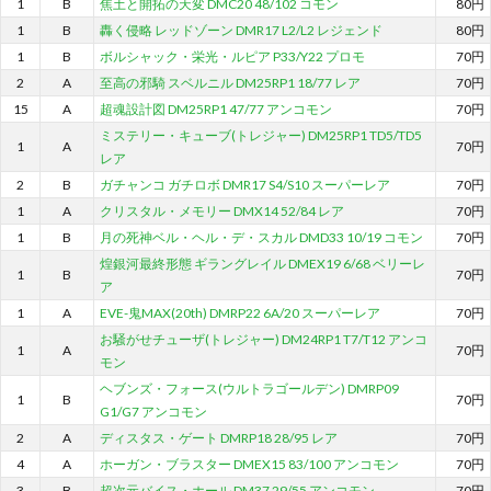
1
B
焦土と開拓の天変 DMC20 48/102 コモン
80円
1
B
轟く侵略 レッドゾーン DMR17 L2/L2 レジェンド
80円
1
B
ボルシャック・栄光・ルピア P33/Y22 プロモ
70円
2
A
至高の邪騎 スベルニル DM25RP1 18/77 レア
70円
15
A
超魂設計図 DM25RP1 47/77 アンコモン
70円
ミステリー・キューブ(トレジャー) DM25RP1 TD5/TD5
1
A
70円
レア
2
B
ガチャンコ ガチロボ DMR17 S4/S10 スーパーレア
70円
1
A
クリスタル・メモリー DMX14 52/84 レア
70円
1
B
月の死神ベル・ヘル・デ・スカル DMD33 10/19 コモン
70円
煌銀河最終形態 ギラングレイル DMEX19 6/68 ベリーレ
1
B
70円
ア
1
A
EVE-鬼MAX(20th) DMRP22 6A/20 スーパーレア
70円
お騒がせチューザ(トレジャー) DM24RP1 T7/T12 アンコ
1
A
70円
モン
ヘブンズ・フォース(ウルトラゴールデン) DMRP09
1
B
70円
G1/G7 アンコモン
2
A
ディスタス・ゲート DMRP18 28/95 レア
70円
4
A
ホーガン・ブラスター DMEX15 83/100 アンコモン
70円
3
B
超次元バイス・ホール DM37 29/55 アンコモン
70円