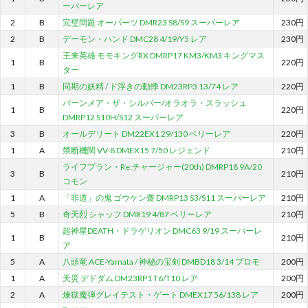
ーパーレア
2
B
完璧問題 オーパーツ DMR23 S8/S9 スーパーレア
230円
2
B
デーモン・ハンド DMC28 4/19/Y5 レア
230円
王来英雄 モモキングRX DMRP17 KM3/KM3 キングマス
1
B
220円
ター
1
B
同期の妖精 / ド浮きの動悸 DM23RP3 13/74 レア
220円
バーンメア・ザ・シルバー/オラオラ・スラッシュ
1
B
220円
DMRP12 S10H/S12 スーパーレア
3
B
オールデリート DM22EX1 29/130 ベリーレア
220円
1
A
禁断機関 VV-8 DMEX15 7/50 レジェンド
210円
ライフプラン・Re:チャージャー(20th) DMRP18 9A/20
3
B
210円
コモン
1
A
「非道」の鬼 ゴウケン齋 DMRP13 S3/S11 スーパーレア
210円
5
B
奇天烈 シャッフ DMR19 4/87 ベリーレア
210円
超神星DEATH・ドラゲリオン DMC63 9/19 スーパーレ
1
B
210円
ア
5
A
八頭竜 ACE-Yamata / 神秘の宝剣 DMBD18 3/14 プロモ
200円
1
A
天災 デドダム DM23RP1 T6/T10 レア
200円
2
A
煉獄魔弾グレイテスト・ゲート DMEX17 56/138 レア
200円