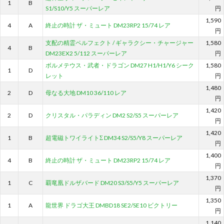
1
B
S1/S10/Y5 スーパーレア
円
1,590
4
A
終止の時計 ザ・ミュート DM23RP2 15/74 レア
円
支配の精霊ペルフェクト / ギャラクシー・チャージャー
1,580
4
B
DM23EX2 5/112 スーパーレア
円
ボルメテウス・武者・ドラゴン DM27 H1/H1/Y6 シーク
1,580
1
D
レット
円
1,480
2
D
母なる大地 DM10 36/110 レア
円
1,420
2
D
クリスタル・パラディン DM2 S2/S5 スーパーレア
円
1,420
1
B
超電磁トワイライトΣ DM34 S2/S5/Y8 スーパーレア
円
1,400
4
B
終止の時計 ザ・ミュート DM23RP2 15/74 レア
円
1,370
1
C
覇竜凰ドルザバード DM20 S3/S5/Y5 スーパーレア
円
1,350
1
A
龍世界 ドラゴ大王 DMBD18 SE2/SE10 ビクトリー
円
1,140