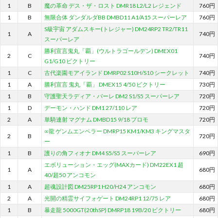
1
B
魔の革命 デス・ザ・ロスト DMR18 L2/L2 レジェンド
760円
1
B
無限合体 ダンダルダBB DMBD11 A1/A15 スーパーレア
760円
S級宇宙 アダムスキー(トレジャー) DM24RP2 TR2/TR11
1
A
740円
スーパーレア
勝利宣言鬼丸「覇」(ウルトラゴールデン) DMEX01
2
C
740円
G1/G10 ビクトリー
1
C
古代楽園モアイランド DMRP02 S10H/S10 シークレット
740円
1
A
勝利宣言 鬼丸「覇」 DMEX15 4/50 ビクトリー
730円
1
B
守護聖天ラディア・バーレ DM2 S1/S5 スーパーレア
720円
1
D
デーモン・ハンド DM1 27/110 レア
720円
2
A
単騎連射 マグナム DMBD15 9/18 プロモ
720円
∞龍 ゲンムエンペラー DMRP15 KM1/KM3 キングマスタ
2
B
720円
ー
1
B
護りの角フィオナ DM4 S5/S5 スーパーレア
690円
エボリューション・エッグ(MAXカード) DM22EX1 超
1
A
680円
40/超50 アンコモン
1
A
超魂設計図 DM25RP1 H20/H24 アンコモン
680円
2
A
光開の精霊サイフォゲート DM24RP1 12/75 レア
680円
1
B
暴走龍 5000GT(20thSP) DMRP18 19B/20 ビクトリー
680円