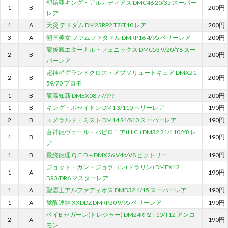
聖鎧亜キング・アルカディアス DMC46 20/35 スーパー
1
B
200円
レア
1
A
天災 デドダム DM23RP2 T7/T10 レア
200円
3
A
傾国美女 ファムファタァル DMRP16 4/95 ベリーレア
200円
龍炎鳳エターナル・フェニックス DMC53 9/20/Y8 スー
2
B
200円
パーレア
超神星グランドクロス・アブソリュートキュア DMX21
2
B
200円
59/70 プロモ
1
B
龍素知新 DMEX08 77/???
200円
1
B
キング・ポセイドン DM1 3/110 ベリーレア
190円
2
B
エメラルド・ミスト DM14 S4/S10 スーパーレア
190円
蒼神龍ヴェール・バビロニア(H.C.) DM32 21/110/Y8 レ
1
B
190円
ア
1
B
最終龍理 Q.E.D.+ DMX26 V4b/V8 ビクトリー
190円
ジョット・ガン・ジョラゴン(ドラリン) DMEX12
1
A
190円
DR3/DR6 マスターレア
1
A
聖霊王アルファディオス DMD32 4/15 スーパーレア
190円
1
A
覚醒連結 XXDDZ DMRP20 9/95 ベリーレア
190円
ベイB セガーレ(トレジャー) DM24RP2 T10/T12 アンコ
2
A
190円
モン