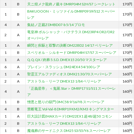
1
B
天ニ煌メク龍終ノ裁キ DMRP04M S2H/S7 シークレット
170円
BAKUOOON・ミッツァイル DMRP09 S9/S12 スーパー
1
B
170円
レア
4
A
集結ノ正裁Z DMBD07-b 5/14 プロモ
170円
竜皇神 ボルシャック・バクテラス DM23RP4 OR2/OR2
2
A
170円
オーバーレア
1
A
瞬閃と疾駆と双撃の決断 DM22BD2 14/17 ベリーレア
170円
1
B
スペリオル・シルキード DMRP04M S7/S7 スーパーレア
170円
1
A
Q.Q.QX / 終葬 5.S.D. DMEX15 20/50 マスターレア
170円
6
A
ブレイン・スラッシュ DM24EX4 54/100 レア
160円
1
A
聖霊王アルファディオス DMX21 30/70 スーパーレア
160円
2
A
アストラル・リーフ DMEX13 1/84 ベリーレア
160円
「正義星帝」 ＜鬼羅.Star＞ DMRP17 S1/S11 スーパーレ
4
A
160円
ア
1
B
憎悪と怒りの獄門 DMC58 9/16/Y8 スーパーレア
160円
4
B
禁断竜王 Vol-Val-8 DMRP19 KM2/KM3 キングマスター
160円
1
A
巨大設計図(MAXカード) DM22EX1 超48/超50 コモン
160円
2
B
アストラル・リーフ DMEX13 1/84 ベリーレア
160円
1
B
魔魂葬のサードニクス DM25 S3/S5/Y6 スーパーレア
160円