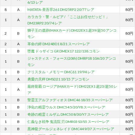
6/13 レア
8
A
MATATA-美吾罪261 DM25RP2 20/77 レア
80円
カラカラ・警・ルピア / 「ここはお任せだッピ！」
1
A
80円
DM23RP2 20/74 レア
獅子王の遺跡(MAXカード) DM22EX1 超39/超50 アンコ
2
B
80円
モン
2
A
革命の絆 DM24BD1 8/21 スーパーレア
80円
1
B
堕魔 ドゥザイコ GR DMEX17 122/138 コモン
80円
ジャスティス・フォース(20th) DMRP18 10A/20 アンコ
1
B
80円
モン
1
B
クリスタル・メモリー DMC61 19/94 レア
80円
1
A
勇愛の天秤 DMSD21 10/15 アンコモン
80円
最終龍覇 ロージア(MAXカード) DM22EX1 超23/超50 レ
1
A
80円
ア
1
B
聖霊王アルファディオス DMC46 18/35 スーパーレア
80円
1
B
浄化の精霊ウルス DMC54 5/20/Y8 スーパーレア
80円
1
B
奇跡の精霊ミルザム DMC50 8/30/Y7 スーパーレア
80円
1
B
仁義なき戦争 鬼流院 刃 DMR03 S3/S5 スーパーレア
80円
3
B
黒神龍グールジェネレイド DMC44 9/37 スーパーレア
80円