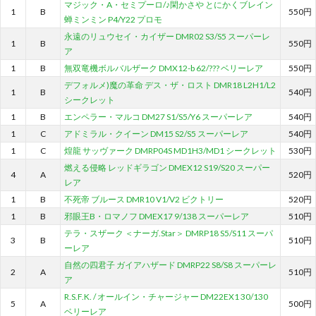
マジック・A・セミプーロ/♪閑かさや とにかくブレイン
1
B
550円
蝉ミンミン P4/Y22 プロモ
永遠のリュウセイ・カイザー DMR02 S3/S5 スーパーレ
1
B
550円
ア
1
B
無双竜機ボルバルザーク DMX12-b 62/??? ベリーレア
550円
デフォルメ)魔の革命 デス・ザ・ロスト DMR18 L2H1/L2
1
B
540円
シークレット
1
B
エンペラー・マルコ DM27 S1/S5/Y6 スーパーレア
540円
1
C
アドミラル・クイーン DM15 S2/S5 スーパーレア
540円
1
C
煌龍 サッヴァーク DMRP04S MD1H3/MD1 シークレット
530円
燃える侵略 レッドギラゴン DMEX12 S19/S20 スーパー
4
A
520円
レア
1
B
不死帝 ブルース DMR10 V1/V2 ビクトリー
520円
1
B
邪眼王B・ロマノフ DMEX17 9/138 スーパーレア
510円
テラ・スザーク ＜ナーガ.Star＞ DMRP18 S5/S11 スーパ
3
B
510円
ーレア
自然の四君子 ガイアハザード DMRP22 S8/S8 スーパーレ
2
A
510円
ア
R.S.F.K. / オールイン・チャージャー DM22EX1 30/130
5
A
500円
ベリーレア