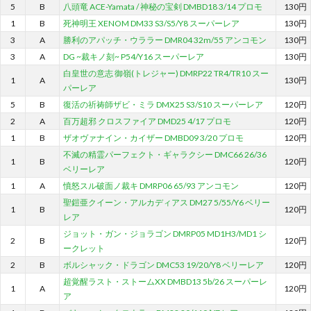
5
B
八頭竜 ACE-Yamata / 神秘の宝剣 DMBD18 3/14 プロモ
130円
1
B
死神明王 XENOM DM33 S3/S5/Y8 スーパーレア
130円
3
A
勝利のアパッチ・ウララー DMR04 32m/55 アンコモン
130円
3
A
DG ~裁キノ刻~ P54/Y16 スーパーレア
130円
白皇世の意志 御嶺(トレジャー) DMRP22 TR4/TR10 スー
1
A
130円
パーレア
5
B
復活の祈祷師ザビ・ミラ DMX25 S3/S10 スーパーレア
120円
2
A
百万超邪 クロスファイア DMD25 4/17 プロモ
120円
1
B
ザオヴァナイン・カイザー DMBD09 3/20 プロモ
120円
不滅の精霊パーフェクト・ギャラクシー DMC66 26/36
1
B
120円
ベリーレア
1
A
憤怒スル破面ノ裁キ DMRP06 65/93 アンコモン
120円
聖鎧亜クイーン・アルカディアス DM27 5/55/Y6 ベリー
1
B
120円
レア
ジョット・ガン・ジョラゴン DMRP05 MD1H3/MD1 シ
2
B
120円
ークレット
2
B
ボルシャック・ドラゴン DMC53 19/20/Y8 ベリーレア
120円
超覚醒ラスト・ストームXX DMBD13 5b/26 スーパーレ
1
A
120円
ア