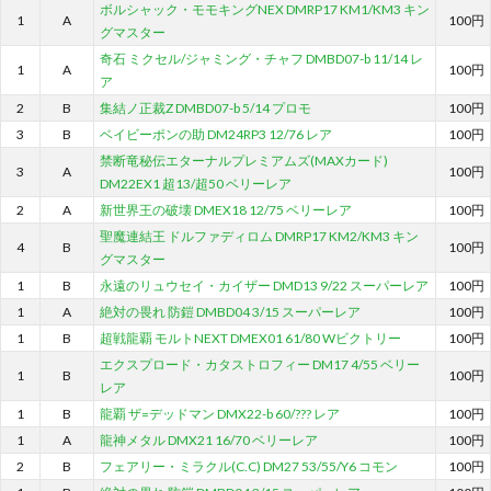
ボルシャック・モモキングNEX DMRP17 KM1/KM3 キン
1
A
100円
グマスター
奇石 ミクセル/ジャミング・チャフ DMBD07-b 11/14 レ
1
A
100円
ア
2
B
集結ノ正裁Z DMBD07-b 5/14 プロモ
100円
3
B
ベイビーポンの助 DM24RP3 12/76 レア
100円
禁断竜秘伝エターナルプレミアムズ(MAXカード)
3
A
100円
DM22EX1 超13/超50 ベリーレア
2
A
新世界王の破壊 DMEX18 12/75 ベリーレア
100円
聖魔連結王 ドルファディロム DMRP17 KM2/KM3 キン
4
B
100円
グマスター
1
B
永遠のリュウセイ・カイザー DMD13 9/22 スーパーレア
100円
1
A
絶対の畏れ 防鎧 DMBD04 3/15 スーパーレア
100円
1
B
超戦龍覇 モルトNEXT DMEX01 61/80 Wビクトリー
100円
エクスプロード・カタストロフィー DM17 4/55 ベリー
1
B
100円
レア
1
B
龍覇 ザ=デッドマン DMX22-b 60/??? レア
100円
1
A
龍神メタル DMX21 16/70 ベリーレア
100円
2
B
フェアリー・ミラクル(C.C) DM27 53/55/Y6 コモン
100円