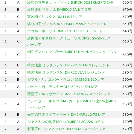
2
A
終焉の覚醒者 レッドゾーンBSR DMBD21 6b/27 プロモ
680円
3
B
単騎連射 マグナム DMBD15 9/18 プロモ
670円
1
C
宣凶師ベリックス DM11 8/55 レア
670円
1
C
偽りの王 ヴィルヘルム DMX19 S55/??? スーパーレア
650円
1
A
ニコル・ボーラス DMEX18 S15/S15 スーパーレア
640円
超神龍アルグロス・クリューソス DM23 S5/S5/Y5 スー
1
C
610円
パーレア
∞龍 ゲンムエンペラー DMRP15 KM1/KM3 キングマスタ
1
C
610円
ー
1
B
時の法皇 ミラダンテXII DMR22 L3H1/L3 レジェンド
600円
1
C
時の法皇 ミラダンテXII DMR22 L3/L3 レジェンド
590円
1
B
ダブル・リボルバードラゴン DM36 31/110 レア
590円
2
A
ポッピ・冠・ラッキー DM23RP3 11/74 レア
580円
1
B
聖霊王エルレヴァイン DM31 S1/S5/Y7 スーパーレア
580円
エンペラー・キリコ(MAXカード) DMEX17 超15/超40 ス
1
A
580円
ーパーレア
3
B
光開の精霊サイフォゲート DM24RP1 12/75 レア
580円
1
A
ジャスミンの地版(20th) DMRP21 20A/20 コモン
570円
7
A
邪眼王B・ロマノフ DMEX17 9/138 スーパーレア
570円