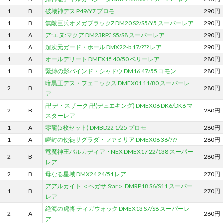
1
B
破壊神デス P49/Y7 プロモ
290円
1
B
無敵巨兵オメガブラックZ DM20 S2/S5/Y5 スーパーレア
290円
1
A
ア:エヌ:マクア DM23RP3 S5/S8 スーパーレア
290円
1
A
超次元ガード・ホール DMX22-b 17/??? レア
290円
1
A
オールデリート DMEX15 40/50 ベリーレア
280円
1
B
緊縛の影バインド・シャドウ DM16 47/55 コモン
280円
暗黒王デス・フェニックス DMEX01 11/80 スーパーレ
2
B
280円
ア
卍 デ・スザーク 卍(デュエキング) DMEX06 DK6/DK6 マ
2
B
280円
スターレア
1
A
零龍(5枚セット) DMBD22 1/25 プロモ
280円
1
A
瞬封の使徒サグラダ・ファミリア DMEX08 36/???
280円
竜魔神王バルカディア・NEX DMEX17 22/138 スーパー
2
B
280円
レア
2
B
母なる星域 DMX24 24/54 レア
270円
アアルカイト ＜ペガサ.Star＞ DMRP18 S6/S11 スーパー
1
B
270円
レア
絶海の虎将 ティガウォック DMEX13 S7/S8 スーパーレ
2
A
260円
ア