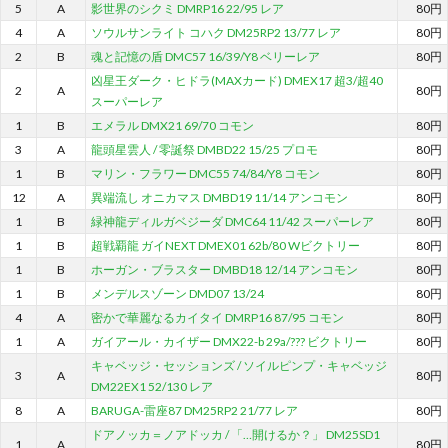
5
A
影世界のシクミ DMRP16 22/95 レア
80円
4
A
ソウルサンライト コハク DM25RP2 13/77 レア
80円
2
B
魂と記憶の盾 DMC57 16/39/Y8 ベリーレア
80円
凶星王ダーク・ヒドラ(MAXカード) DMEX17 超3/超40
2
A
80円
スーパーレア
1
B
エメラル DMX21 69/70 コモン
80円
3
A
龍頭星雲人 / 零誕祭 DMBD22 15/25 プロモ
80円
1
B
マリン・フラワー DMC55 74/84/Y8 コモン
80円
12
A
異端流し オニカマス DMBD19 11/14 アンコモン
80円
1
B
緑神龍ディルガベジーダ DMC64 11/42 スーパーレア
80円
1
B
超戦覇龍 ガイNEXT DMEX01 62b/80 Wビクトリー
80円
1
B
ホーガン・ブラスター DMBD18 12/14 アンコモン
80円
1
B
メンデルスゾーン DMD07 13/24
80円
4
A
密かで華麗なるカイタイ DMRP16 87/95 コモン
80円
1
A
ガイアール・カイザー DMX22-b 29a/??? ビクトリー
80円
キャベッジ・セッションズ / ソイルピンプ・キャベッジ
3
A
80円
DM22EX1 52/130 レア
8
A
BARUGA-雷座87 DM25RP2 21/77 レア
80円
ドアノッカ＝ノアドッカ / 「…開けるか？」 DM25SD1
1
A
80円