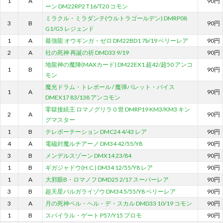
1
A
90円
ーン DM22RP2 T16/T20 コモン
ミラクル・ミラダンテ(ウルトラゴールデン) DMRP08
3
B
90円
G1/G5 レジェンド
1
A
最強龍 オウギンガ・ゼロ DM22BD1 7b/19 ベリーレア
90円
2
A
社の死神 再誕の祈 DMD33 9/19
90円
地龍神の魔陣(MAXカード) DM22EX1 超42/超50 アンコ
1
B
90円
モン
魔光ドラム・トレボール / 魔弾バレット・バイス
1
A
90円
DMEX17 83/138 アンコモン
零獄接続王 ロマノグリラ０世 DMRP19 KM3/KM3 キン
2
A
90円
グマスター
1
B
テレポーテーション DMC24 4/43 レア
90円
4
A
電磁封魔ルチアーノ DM34 42/55/Y8
90円
3
B
メンデルスゾーン DMX14 23/84
90円
1
B
ギガジャドウ(H.C.) DM34 12/55/Y8 レア
90円
1
A
大邪眼B・ロマノフ DMD25 2/17 スーパーレア
90円
3
B
超天星バルガライゾウ DM34 5/55/Y8 ベリーレア
90円
3
A
月の死神ベル・ヘル・デ・スカル DMD33 10/19 コモン
90円
1
B
スパイラル・ゲート P57/Y15 プロモ
90円