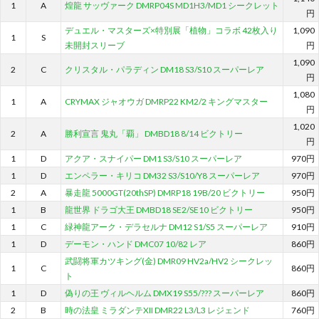
1
A
煌龍 サッヴァーク DMRP04S MD1H3/MD1 シークレット
円
デュエル・マスターズ×特別展「植物」コラボ 42枚入り
1,090
1
S
未開封スリーブ
円
1,090
2
C
クリスタル・パラディン DM18 S3/S10 スーパーレア
円
1,080
1
A
CRYMAX ジャオウガ DMRP22 KM2/2 キングマスター
円
1,020
2
A
勝利宣言 鬼丸「覇」 DMBD18 8/14 ビクトリー
円
1
D
アクア・スナイパー DM1 S3/S10 スーパーレア
970円
1
D
エンペラー・キリコ DM32 S3/S10/Y8 スーパーレア
970円
2
A
暴走龍 5000GT(20thSP) DMRP18 19B/20 ビクトリー
950円
1
B
龍世界 ドラゴ大王 DMBD18 SE2/SE10 ビクトリー
950円
1
C
緑神龍アーク・デラセルナ DM12 S1/S5 スーパーレア
910円
1
D
デーモン・ハンド DMC07 10/82 レア
860円
武闘将軍カツキング(金) DMR09 HV2a/HV2 シークレッ
1
C
860円
ト
1
D
偽りの王 ヴィルヘルム DMX19 S55/??? スーパーレア
860円
2
B
時の法皇 ミラダンテXII DMR22 L3/L3 レジェンド
760円