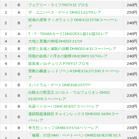
1
B
フェアリー・ライフ P87/Y13 プロモ
260円
1
A
ザ・ユニバース・ゲート DMX21 61/70 レア
250円
絶海の虎将 ティガウォック DMEX13 S7/S8 スーパーレ
2
B
240円
ア
1
A
T・T・T(MAXカード) DM22EX1 超31/超50 レア
240円
4
A
大地と悪魔の神域 DMD33 11/19
240円
1
B
絶望と反魂と滅殺の決断 DMBD20 4/12 スーパーレア
240円
1
A
同期の妖精 / ド浮きの動悸 DM23RP3 13/74 レア
240円
4
B
龍装者 バルチュリス P79/Y17 プロモ
240円
禁断の轟速 レッドゾーンX DMEX16 27/100 スーパーレ
5
B
240円
ア
1
B
スパイラル・ゲート DMEX08 257/???
230円
白騎士の聖霊王コバルト・ウルフェリオン DM35
1
B
230円
S1/S5/Y8 スーパーレア
1
B
光器ペトローバ DMC43 8/37 スーパーレア
230円
連鎖類超連鎖目 チェインレックス DMEX02 16/84 スー
1
B
230円
パーレア
1
B
奇天烈 シャッフ DMBD19 5/14 ベリーレア
230円
「修羅」の頂 VAN・ベートーベン DMBD18 SE3/SE10 ス
1
B
230円