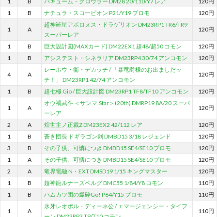
1
B
バキューム・クロウラー DM28 20/110/Y7 レア
120円
1
B
ナチュラ・スコーピオン P21/Y19 プロモ
120円
超神羅星アポロヌス・ドラゲリオン DM23RP1 TR6/TR9
1
A
120円
スーパーレア
1
B
巨大設計図(MAXカード) DM22EX1 超48/超50 コモン
120円
1
B
アシステスト・シネラリア DM23RP4 30/74 アンコモン
120円
レーホウ・衛・デカッチ / 「暴竜爵様のお出ましだッ
4
A
120円
チ！」 DM23RP1 42/74 アンコモン
1
B
超七極 Gio / 巨大設計図 DM23RP1 TF8/TF10 アンコモン
120円
オウ禍武斗 ＜サンマ.Star＞(20th) DMRP19 8A/20 スーパ
1
A
120円
ーレア
2
A
煌世主ノ正裁Z DM23EX2 42/112 レア
120円
1
B
蒼き団長 ドギラゴン剣 DMBD15 3/18 レジェンド
120円
3
B
その子供、可憐につき DMBD15 SE4/SE10 プロモ
120円
1
A
その子供、可憐につき DMBD15 SE4/SE10 プロモ
120円
2
A
竜界電融 N・EXT DMSD19 1/15 キングマスター
120円
1
B
超神龍ルナーズベルグ DMC55 1/84/Y8 コモン
110円
1
B
ハムカツ団の爆砕Go! P64/Y15 プロモ
110円
氷牙レオポル・ディーネ公 / エマージェンシー・タイフ
1
A
110円
ーン DM23RP3 T9/T10 コモン