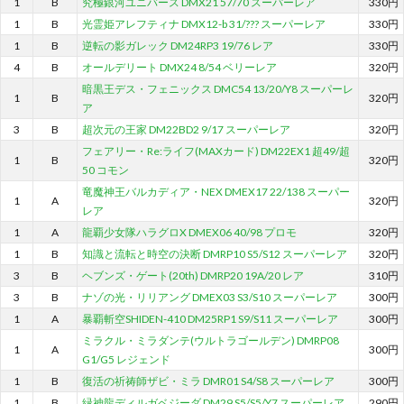
1
B
究極銀河ユニバース DMX21 57/70 スーパーレア
330円
1
B
光霊姫アレフティナ DMX12-b 31/??? スーパーレア
330円
1
B
逆転の影ガレック DM24RP3 19/76 レア
330円
4
B
オールデリート DMX24 8/54 ベリーレア
320円
暗黒王デス・フェニックス DMC54 13/20/Y8 スーパーレ
1
B
320円
ア
3
B
超次元の王家 DM22BD2 9/17 スーパーレア
320円
フェアリー・Re:ライフ(MAXカード) DM22EX1 超49/超
1
B
320円
50 コモン
竜魔神王バルカディア・NEX DMEX17 22/138 スーパー
1
A
320円
レア
1
A
龍覇少女隊ハラグロX DMEX06 40/98 プロモ
320円
1
B
知識と流転と時空の決断 DMRP10 S5/S12 スーパーレア
320円
3
B
ヘブンズ・ゲート(20th) DMRP20 19A/20 レア
310円
3
B
ナゾの光・リリアング DMEX03 S3/S10 スーパーレア
300円
1
A
暴覇斬空SHIDEN-410 DM25RP1 S9/S11 スーパーレア
300円
ミラクル・ミラダンテ(ウルトラゴールデン) DMRP08
1
A
300円
G1/G5 レジェンド
1
B
復活の祈祷師ザビ・ミラ DMR01 S4/S8 スーパーレア
300円
1
B
緑神龍ディルガベジーダ DM29 S5/S5/Y7 スーパーレア
290円