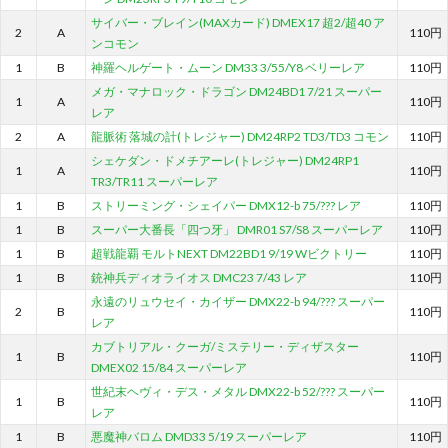
サイバー・ブレイン(MAXカード) DMEX17 超2/超40 ア
2
A
110円
ンコモン
1
B
神羅ヘルゲート・ムーン DM33 3/55/Y8 ベリーレア
110円
メガ・マナロック・ドラゴン DM24BD1 7/21 スーパー
1
A
110円
レア
2
A
龍脈術 落城の計(トレジャー) DM24RP2 TD3/TD3 コモン
110円
シェケダン・ドメチアーレ(トレジャー) DM24RP1
1
A
110円
TR3/TR11 スーパーレア
1
B
ストリーミング・シェイパー DMX12-b 75/??? レア
110円
1
B
スーパー大番長「四つ牙」 DMR01 S7/S8 スーパーレア
110円
1
B
超戦龍覇 モルトNEXT DM22BD1 9/19 Wビクトリー
110円
1
B
銃神兵ディオライオス DMC23 7/43 レア
110円
永遠のリュウセイ・カイザー DMX22-b 94/??? スーパー
2
B
110円
レア
カブトリアル・クーガ/ミステリー・ディザスター
1
B
110円
DMEX02 15/84 スーパーレア
世紀末ヘヴィ・デス・メタル DMX22-b 52/??? スーパー
1
B
110円
レア
1
B
悪魔神バロム DMD33 5/19 スーパーレア
110円