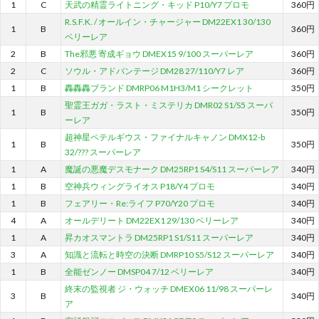
1
C
天武の精霊ライトニング・キッド P10/Y7 プロモ
360円
R.S.F.K. / オールイン・チャージャー DM22EX1 30/130
1
B
360円
ベリーレア
2
B
The邪悪 寄成ギョウ DMEX15 9/100 スーパーレア
360円
2
C
ソウル・アドバンテージ DM28 27/110/Y7 レア
360円
1
B
轟轟轟ブランド DMRP06 M1H3/M1 シークレット
350円
聖霊王ガガ・ラスト・ミステリカ DMR02 S1/S5 スーパ
1
B
350円
ーレア
超神星ペテルギウス・ファイナルキャノン DMX12-b
1
B
350円
32/??? スーパーレア
1
A
魔誕の悪魔デスモナーク DM25RP1 S4/S11 スーパーレア
340円
1
B
空神兵ウィングライオス P18/Y4 プロモ
340円
1
B
フェアリー・Re:ライフ P70/Y20 プロモ
340円
4
A
オールデリート DM22EX1 29/130 ベリーレア
340円
1
A
昇カオスマントラ DM25RP1 S1/S11 スーパーレア
340円
3
A
知識と流転と時空の決断 DMRP10 S5/S12 スーパーレア
340円
1
B
全能ゼンノー DMSP04 7/12 ベリーレア
340円
終末の監視者 ジ・ウォッチ DMEX06 11/98 スーパーレ
3
B
340円
ア