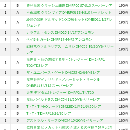
2
B
勝利龍装 クラッシュ覇道 DMRP05 S7/S10 スーパーレア
190円
1
A
不夜城艦 クランヴィア DMRP08 S3H/S10 シークレット
190円
終焉の禁断 ドルマゲドンX(5枚セット) DMBD21 1/27 レ
1
A
190円
ジェンド
1
A
カラフル・ダンス DMD25 14/17 アンコモン
190円
9
A
ベイB セガーレ DMRP19 44/95 アンコモン
190円
戦極竜ヴァルキリアス・ムサシ DMC53 18/20/Y8 ベリー
1
B
190円
レア
龍世界 ～龍の降臨する地～(トレジャー) DM24RP1
1
A
180円
TD2/TD3 レア
1
B
ザ・ユニバース・ゲート DMC55 42/84/Y8 レア
180円
魔導管理室 カリヤドネ／ハーミット・サークル
1
B
180円
DMRP11 S4/S12 スーパーレア
1
B
天災 デドダム(トレジャー) DMRP21 T4/T20
180円
1
B
魔龍バベルギヌス DMC54 16/20/Y8 ベリーレア
180円
1
B
T・T・T(MAXカード) DM22EX1 超31/超50 レア
180円
5
B
T・T・T DMRP18 26/95 レア
180円
1
B
アストラル・リーフ DMC54 15/20/Y8 ベリーレア
180円
歌舞音愛 ヒメカット / ♪蛙の子 遭えるの何処？好きと謂