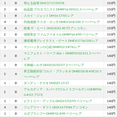
1
B
母なる紋章 DMC57 27/39/Y8
150円
3
A
結晶龍 プロタゴニスト DMRP16 S9/S11 スーパーレア
150円
1
B
スカイ・ジェット DM16 17/55 レア
150円
4
B
灼熱連鎖 テスタ・ロッサ DMEX16 8/100 スーパーレア
150円
4
A
絶速 ザ・ヒート DM22EX2 45/75 アンコモン
150円
2
B
傾国美女 ファムファタァル DMRP16 4/95 ベリーレア
150円
5
B
煉獄魔弾グレイテスト・ゲート DMEX17 56/138 レア
140円
1
A
マンハッタンの心絵 DMRP22 24/76 レア
140円
マニフェスト ＜リーフ.Star＞ DMRP20 S2/S11 スーパー
3
B
140円
レア
1
B
大神秘ハルサ DM30 S5/S5/Y7 スーパーレア
140円
界王類絶対目 ワルド・ブラッキオ DMBD18 SE4/SE10 ス
2
A
140円
ーパーレア
1
B
ダンディ・ナスオ DMD25 17/17
140円
アルカディア・スパーク(ウルトラゴールデン) DMRP06
2
B
140円
G4/G5 プロモ
1
B
ビクトリー・アップル DM20 5/55/Y5 ベリーレア
140円
4
B
フェアリー・ギフト DMX14 79/84 アンコモン
140円
1
B
カダブランプー DMRP13 4/95 ベリーレア
140円