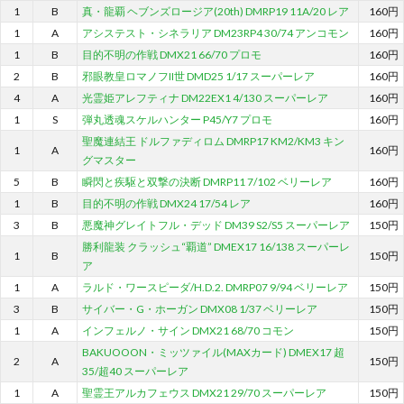
1
B
真・龍覇 ヘブンズロージア(20th) DMRP19 11A/20 レア
160円
1
A
アシステスト・シネラリア DM23RP4 30/74 アンコモン
160円
1
B
目的不明の作戦 DMX21 66/70 プロモ
160円
2
B
邪眼教皇ロマノフII世 DMD25 1/17 スーパーレア
160円
4
A
光霊姫アレフティナ DM22EX1 4/130 スーパーレア
160円
1
S
弾丸透魂スケルハンター P45/Y7 プロモ
160円
聖魔連結王 ドルファディロム DMRP17 KM2/KM3 キン
1
A
160円
グマスター
5
B
瞬閃と疾駆と双撃の決断 DMRP11 7/102 ベリーレア
160円
1
B
目的不明の作戦 DMX24 17/54 レア
160円
3
B
悪魔神グレイトフル・デッド DM39 S2/S5 スーパーレア
150円
勝利龍装 クラッシュ“覇道” DMEX17 16/138 スーパーレ
1
B
150円
ア
1
A
ラルド・ワースピーダ/H.D.2. DMRP07 9/94 ベリーレア
150円
3
B
サイバー・G・ホーガン DMX08 1/37 ベリーレア
150円
1
A
インフェルノ・サイン DMX21 68/70 コモン
150円
BAKUOOON・ミッツァイル(MAXカード) DMEX17 超
2
A
150円
35/超40 スーパーレア
1
A
聖霊王アルカフェウス DMX21 29/70 スーパーレア
150円