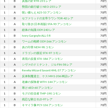
1
B
真髄の針 RTR-231 レア
70円
1
B
勢団の銀行破り NEO-255 レア
70円
1
A
呪い捕らえ A25-53 アンコモン
70円
1
B
セファリッドの女帝ラワン TOR-42 レア
70円
1
A
取り除き(日本画版) STA-93 アンコモン
70円
1
B
総体の知識 ODY-243 レア
70円
1
B
Ivory Gargoyle ALL-5 R
70円
1
B
ワームの咆哮 ODY-266 アンコモン
70円
3
B
炎の印章 NEM-98 コモン
70円
1
A
ドラゴンの接近 STX-97 コモン
70円
1
A
表現の反復 STX-186 アンコモン
70円
1
A
シヴァのドミナント、ジル FIN-58 レア
70円
1
B
Reveka Wizard Savant HML-37 アンコモン
70円
1
A
反体制魔道士、ケス MH1-206 神話レア
70円
1
A
老練の探険者 WTH-144 アンコモン
70円
1
B
寒け 6ED-60 アンコモン
70円
1
B
モグの狂信者 TMP-190 コモン
70円
1
A
残忍な騎士 ELD-97 レア
70円
1
B
キマイラ像 PCY-136 アンコモン
70円