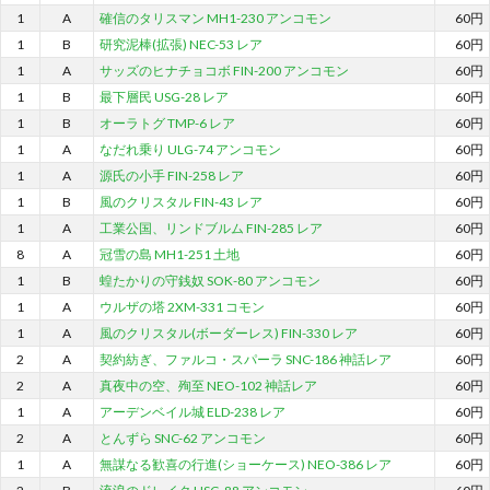
1
A
確信のタリスマン MH1-230 アンコモン
60円
1
B
研究泥棒(拡張) NEC-53 レア
60円
1
A
サッズのヒナチョコボ FIN-200 アンコモン
60円
1
B
最下層民 USG-28 レア
60円
1
B
オーラトグ TMP-6 レア
60円
1
A
なだれ乗り ULG-74 アンコモン
60円
1
A
源氏の小手 FIN-258 レア
60円
1
B
風のクリスタル FIN-43 レア
60円
1
A
工業公国、リンドブルム FIN-285 レア
60円
8
A
冠雪の島 MH1-251 土地
60円
1
B
蝗たかりの守銭奴 SOK-80 アンコモン
60円
1
A
ウルザの塔 2XM-331 コモン
60円
1
A
風のクリスタル(ボーダーレス) FIN-330 レア
60円
2
A
契約紡ぎ、ファルコ・スパーラ SNC-186 神話レア
60円
2
A
真夜中の空、殉至 NEO-102 神話レア
60円
1
A
アーデンベイル城 ELD-238 レア
60円
2
A
とんずら SNC-62 アンコモン
60円
1
A
無謀なる歓喜の行進(ショーケース) NEO-386 レア
60円