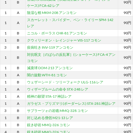
1
B
90円
ケース) FCA-62 レア
1
A
陰湿な根 MKM-208 アンコモン
90円
スカーレット・スパイダー、ベン・ライリー SPM-142
1
A
90円
レア
1
B
ニコル・ボーラス CHR-81 アンコモン
90円
1
B
クウィリーオン・レインジャー VIS-117 コモン
90円
3
B
疫病吐き INV-119 アンコモン
90円
対抗呪文［のばらの反乱軍］(ショーケース) FCA-4 アン
1
B
90円
コモン
1
B
減衰球 DOM-213 アンコモン
90円
1
A
闇の旋動 WTH-81 コモン
90円
1
B
ウェザーシード・ツリーフォーク ULG-116 レア
90円
1
A
ウィザーブルームの命令 STX-248 レア
90円
1
A
精神の願望 STA-17 神話レア
90円
1
A
ガラゼス・プリズマリ(ボーダーレス) STX-281 神話レア
90円
3
B
サプラーツォの岩礁 MMQ-328 コモン
90円
1
B
封じ込める僧侶 M21-13 レア
90円
1
B
鋭き砂岩 MMQ-326 コモン
90円
4
B
鋭き砂岩 MMQ-326 コモン
90円