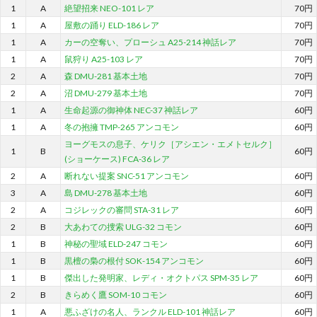
1
A
絶望招来 NEO-101 レア
70円
1
A
屋敷の踊り ELD-186 レア
70円
1
A
カーの空奪い、プローシュ A25-214 神話レア
70円
1
A
鼠狩り A25-103 レア
70円
2
A
森 DMU-281 基本土地
70円
2
A
沼 DMU-279 基本土地
70円
1
A
生命起源の御神体 NEC-37 神話レア
60円
1
A
冬の抱擁 TMP-265 アンコモン
60円
ヨーグモスの息子、ケリク［アシエン・エメトセルク］
1
B
60円
(ショーケース) FCA-36 レア
2
A
断れない提案 SNC-51 アンコモン
60円
3
A
島 DMU-278 基本土地
60円
2
A
コジレックの審問 STA-31 レア
60円
2
B
大あわての捜索 ULG-32 コモン
60円
1
B
神秘の聖域 ELD-247 コモン
60円
1
B
黒檀の梟の根付 SOK-154 アンコモン
60円
1
B
傑出した発明家、レディ・オクトパス SPM-35 レア
60円
2
B
きらめく鷹 SOM-10 コモン
60円
1
A
悪ふざけの名人、ランクル ELD-101 神話レア
60円