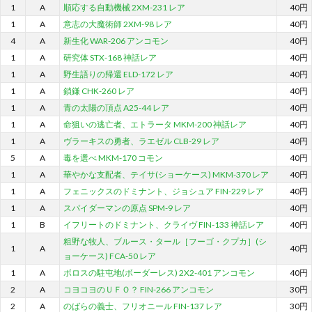
1
A
順応する自動機械 2XM-231 レア
40円
1
A
意志の大魔術師 2XM-98 レア
40円
4
A
新生化 WAR-206 アンコモン
40円
1
A
研究体 STX-168 神話レア
40円
1
A
野生語りの帰還 ELD-172 レア
40円
1
A
鎖鎌 CHK-260 レア
40円
1
A
青の太陽の頂点 A25-44 レア
40円
1
A
命狙いの逃亡者、エトラータ MKM-200 神話レア
40円
1
A
ヴラーキスの勇者、ラエゼル CLB-29 レア
40円
5
A
毒を選べ MKM-170 コモン
40円
1
A
華やかな支配者、テイサ(ショーケース) MKM-370 レア
40円
1
A
フェニックスのドミナント、ジョシュア FIN-229 レア
40円
1
A
スパイダーマンの原点 SPM-9 レア
40円
1
B
イフリートのドミナント、クライヴ FIN-133 神話レア
40円
粗野な牧人、ブルース・タール［フーゴ・クプカ］(シ
1
A
40円
ョーケース) FCA-50 レア
1
A
ボロスの駐屯地(ボーダーレス) 2X2-401 アンコモン
40円
2
A
コヨコヨのＵＦＯ？ FIN-266 アンコモン
30円
2
A
のばらの義士、フリオニール FIN-137 レア
30円