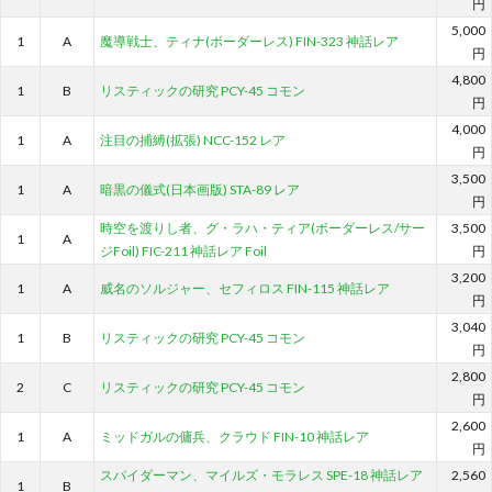
円
5,000
1
A
魔導戦士、ティナ(ボーダーレス) FIN-323 神話レア
円
4,800
1
B
リスティックの研究 PCY-45 コモン
円
4,000
1
A
注目の捕縛(拡張) NCC-152 レア
円
3,500
1
A
暗黒の儀式(日本画版) STA-89 レア
円
時空を渡りし者、グ・ラハ・ティア(ボーダーレス/サー
3,500
1
A
ジFoil) FIC-211 神話レア Foil
円
3,200
1
A
威名のソルジャー、セフィロス FIN-115 神話レア
円
3,040
1
B
リスティックの研究 PCY-45 コモン
円
2,800
2
C
リスティックの研究 PCY-45 コモン
円
2,600
1
A
ミッドガルの傭兵、クラウド FIN-10 神話レア
円
スパイダーマン、マイルズ・モラレス SPE-18 神話レア
2,560
1
B