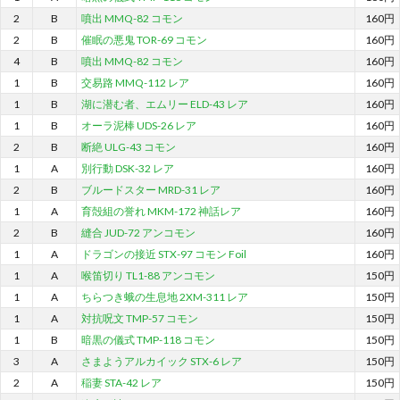
2
B
噴出 MMQ-82 コモン
160円
2
B
催眠の悪鬼 TOR-69 コモン
160円
4
B
噴出 MMQ-82 コモン
160円
1
B
交易路 MMQ-112 レア
160円
1
B
湖に潜む者、エムリー ELD-43 レア
160円
1
B
オーラ泥棒 UDS-26 レア
160円
2
B
断絶 ULG-43 コモン
160円
1
A
別行動 DSK-32 レア
160円
2
B
ブルードスター MRD-31 レア
160円
1
A
育殻組の誉れ MKM-172 神話レア
160円
2
B
縫合 JUD-72 アンコモン
160円
1
A
ドラゴンの接近 STX-97 コモン Foil
160円
1
A
喉笛切り TL1-88 アンコモン
150円
1
A
ちらつき蛾の生息地 2XM-311 レア
150円
1
A
対抗呪文 TMP-57 コモン
150円
1
B
暗黒の儀式 TMP-118 コモン
150円
3
A
さまようアルカイック STX-6 レア
150円
2
A
稲妻 STA-42 レア
150円