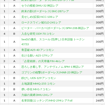
1
A
セラの模範 DMU-32 神話レア
300円
1
A
終末の影(ボーダーレス) SNC-287 レア
300円
1
A
見せしめ(拡張) NCC-138 レア
300円
1
A
ロークスワイン城 ELD-241 レア
300円
1
A
ピーター・パーカー(ボーダーレス) SPM-208 神話レア
300円
4
B
入念な研究 ODY-70 コモン
300円
SeeDの傭兵、スコール (箔押し) 日本語版 トークン
1
A
300円
47/53
1
A
青霊破 A25-43 アンコモン
300円
1
A
生ける願い A25-179 レア
300円
3
A
「占星術師」の天球儀 FIN-46 レア
300円
1
A
恐ろしき癒し手、アンチヴェノム SPM-1 神話レア
300円
1
A
ゴブリンの砲撃(ボーダーレス) MAR-23 神話レア
300円
1
B
鉄びし UDS-129 アンコモン
300円
1
B
土地譲渡 MMQ-255 コモン
280円
3
B
儚い存在 MH1-7 コモン
280円
1
A
力線の束縛 DMU-24 レア
270円
1
A
名誉回復(エッチング) MH2-294 レア Foil
260円