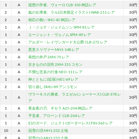
1
A
巡歴の学者、ヴォーロ CLB-103 神話レア
30円
2
A
嵐の伝導者、ラル(日本限定イラスト) WAR-211 レア
30円
2
A
相応の報い SNC-42 神話レア
30円
1
A
Ｊ・ジョナ・ジェイムソン SPM-81 レア
30円
1
A
エージェント・ヴェノム SPM-49 レア
30円
1
A
アルダー・レイヴンガード大公爵 CLB-272 レア
30円
1
A
悪意スリヴァー MH1-148 レア
30円
1
A
発想の井戸 2XM-75 レア
30円
1
A
古きものの活性 2XM-151 コモン
30円
1
A
不憫な悲哀の行進 NEO-111 レア
30円
1
A
神とともに(拡張) NEC-69 レア
30円
2
A
切り崩し DMU-89 アンコモン
30円
ヴラーキスの勇者、ラエゼル(ショーケース) CLB-378 レ
1
A
30円
ア
1
A
黄金夜の刃、ギセラ A25-204 神話レア
30円
1
A
予見者、アローンド CLB-264 レア
30円
1
A
幻のガード、ジェクト(ボーダーレス) FIN-363 レア
30円
10
A
冠雪の沼 MH1-252 土地
30円
8
A
冠雪の山 MH1-253 土地
30円