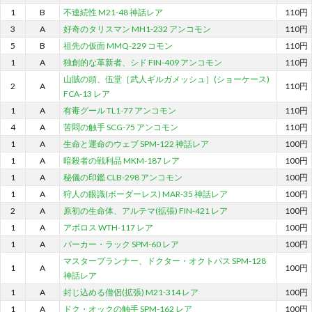
1
B
不連続性 M21-48 神話レア
110円
3
A
好奇のタリスマン MH1-232 アンコモン
110円
5
B
祖先の仮面 MMQ-229 コモン
110円
1
A
独創的な革新者、シド FIN-409 アンコモン
110円
山賊の頭、伍堂［武人ギルガメッシュ］(ショーケース)
2
A
110円
FCA-13 レア
1
A
有毒グール TL1-77 アンコモン
110円
4
A
苦悶の触手 SCG-75 アンコモン
110円
1
A
生命と運命のウェブ SPM-122 神話レア
100円
1
A
暗殺者の戦利品 MKM-187 レア
100円
1
A
秘儀の印鑑 CLB-298 アンコモン
100円
1
A
狩人の眼識(ボーダーレス) MAR-35 神話レア
100円
2
A
原初の生命体、アルテマ(拡張) FIN-421 レア
100円
1
A
アボロス WTH-117 レア
100円
1
A
パーカー・ラック SPM-60 レア
100円
マスタープランナー、ドクター・オクトパス SPM-128
1
A
100円
神話レア
1
A
封じ込める僧侶(拡張) M21-314 レア
100円
1
A
ドク・オックの触手 SPM-162 レア
100円