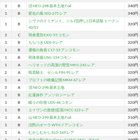
1
B
沼 NEO-298 基本土地 Foil
340円
1
B
変化の風 5ED-275 レア
340円
シヴァのドミナント、ジル (箔押し) 日本語版 トークン
1
B
320円
43/53
1
C
弱者選別 EXO-55 コモン
320円
1
B
ちらつき UDS-9 レア
320円
1
B
通報の角笛 C17-53 アンコモン
320円
1
B
死体発掘 USG-134 コモン
320円
1
A
ヘリオッドの高潔の聖堂 MH1-241 レア
320円
2
A
暗黒騎士、セシル FIN-91 レア
320円
1
A
プロフトの映像記憶 MKM-67 レア
320円
3
A
沼 NEO-298 基本土地
320円
1
B
紅蓮操作 アンソロジー レア
320円
1
B
眠りの印形 UDS-46 コモン
320円
1
B
エイヴンの急使(拡張) NCC-123 レア
320円
1
A
山 NEO-299 基本土地 Foil
310円
1
B
沈黙のオーラ WTH-7 アンコモン
310円
1
A
むかしむかし ELD-169 レア
300円
1
A
終末の影(ボーダーレス) SNC-287 レア Foil
300円