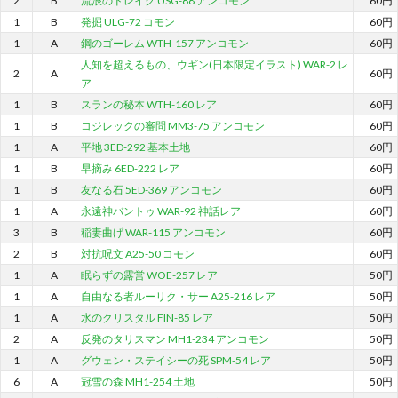
2
B
流浪のドレイク USG-88 アンコモン
60円
1
B
発掘 ULG-72 コモン
60円
1
A
鋼のゴーレム WTH-157 アンコモン
60円
人知を超えるもの、ウギン(日本限定イラスト) WAR-2 レ
2
A
60円
ア
1
B
スランの秘本 WTH-160 レア
60円
1
B
コジレックの審問 MM3-75 アンコモン
60円
1
A
平地 3ED-292 基本土地
60円
1
B
早摘み 6ED-222 レア
60円
1
B
友なる石 5ED-369 アンコモン
60円
1
A
永遠神バントゥ WAR-92 神話レア
60円
3
B
稲妻曲げ WAR-115 アンコモン
60円
2
B
対抗呪文 A25-50 コモン
60円
1
A
眠らずの露営 WOE-257 レア
50円
1
A
自由なる者ルーリク・サー A25-216 レア
50円
1
A
水のクリスタル FIN-85 レア
50円
2
A
反発のタリスマン MH1-234 アンコモン
50円
1
A
グウェン・ステイシーの死 SPM-54 レア
50円
6
A
冠雪の森 MH1-254 土地
50円