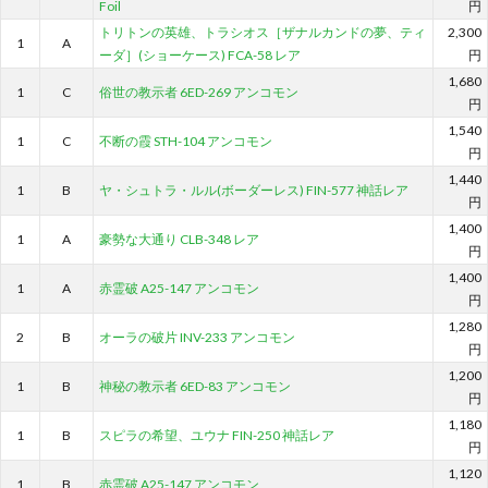
Foil
円
トリトンの英雄、トラシオス［ザナルカンドの夢、ティ
2,300
1
A
ーダ］(ショーケース) FCA-58 レア
円
1,680
1
C
俗世の教示者 6ED-269 アンコモン
円
1,540
1
C
不断の霞 STH-104 アンコモン
円
1,440
1
B
ヤ・シュトラ・ルル(ボーダーレス) FIN-577 神話レア
円
1,400
1
A
豪勢な大通り CLB-348 レア
円
1,400
1
A
赤霊破 A25-147 アンコモン
円
1,280
2
B
オーラの破片 INV-233 アンコモン
円
1,200
1
B
神秘の教示者 6ED-83 アンコモン
円
1,180
1
B
スピラの希望、ユウナ FIN-250 神話レア
円
1,120
1
B
赤霊破 A25-147 アンコモン