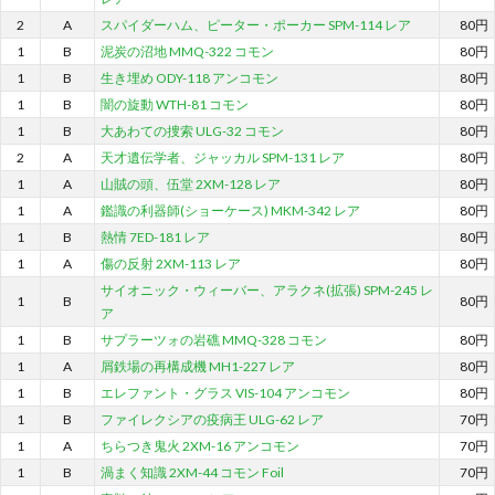
2
A
スパイダーハム、ピーター・ポーカー SPM-114 レア
80円
1
B
泥炭の沼地 MMQ-322 コモン
80円
1
B
生き埋め ODY-118 アンコモン
80円
1
B
闇の旋動 WTH-81 コモン
80円
1
B
大あわての捜索 ULG-32 コモン
80円
2
A
天才遺伝学者、ジャッカル SPM-131 レア
80円
1
A
山賊の頭、伍堂 2XM-128 レア
80円
1
A
鑑識の利器師(ショーケース) MKM-342 レア
80円
1
B
熱情 7ED-181 レア
80円
1
A
傷の反射 2XM-113 レア
80円
サイオニック・ウィーバー、アラクネ(拡張) SPM-245 レ
1
B
80円
ア
1
B
サプラーツォの岩礁 MMQ-328 コモン
80円
1
A
屑鉄場の再構成機 MH1-227 レア
80円
1
B
エレファント・グラス VIS-104 アンコモン
80円
1
B
ファイレクシアの疫病王 ULG-62 レア
70円
1
A
ちらつき鬼火 2XM-16 アンコモン
70円
1
B
渦まく知識 2XM-44 コモン Foil
70円