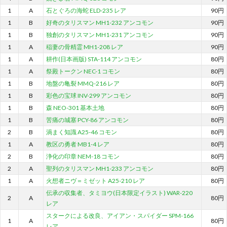
1
A
石とぐろの海蛇 ELD-235 レア
90円
1
B
好奇のタリスマン MH1-232 アンコモン
90円
1
B
独創のタリスマン MH1-231 アンコモン
90円
1
A
稲妻の骨精霊 MH1-208 レア
90円
1
A
耕作(日本画版) STA-114 アンコモン
80円
1
A
祭殿トークン NEC-1 コモン
80円
1
B
地盤の亀裂 MMQ-216 レア
80円
1
B
彩色の宝球 INV-299 アンコモン
80円
1
B
森 NEO-301 基本土地
80円
1
B
苦痛の城塞 PCY-86 アンコモン
80円
2
B
渦まく知識 A25-46 コモン
80円
1
A
教区の勇者 MB1-4 レア
80円
2
B
浄化の印章 NEM-18 コモン
80円
2
A
聖列のタリスマン MH1-233 アンコモン
80円
1
A
火想者ニヴ＝ミゼット A25-210 レア
80円
伝承の収集者、タミヨウ(日本限定イラスト) WAR-220
2
A
80円
レア
スタークによる改良、アイアン・スパイダー SPM-166
1
A
80円
レア