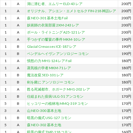
1
A
湖に潜む者、エムリー ELD-43 レア
200円
1
A
オリジナル、アシエン・エメトセルク FIN-218 神話レア
200円
1
A
森 NEO-301 基本土地 Foil
200円
1
A
妖術師の衣装部屋 2XM-243 レア
200円
1
A
ボール・ライトニング A25-121 レア
200円
1
A
手つかずの饗宴の事件 MKM-10 レア
190円
1
B
Glacial Crevasses ICE-187 レア
190円
1
B
ペンデルヘイヴン アンソロジー コモン
190円
1
A
憤怒の力 MH1-124 レア Foil
180円
1
A
蒸気核の学者 MKM-71 レア
180円
1
B
魔法改竄 5ED-101 レア
180円
1
B
剣を鍬に アンソロジー コモン
180円
1
A
甦る死滅都市、ホガーク MH1-202 レア
170円
1
B
仕組まれた疫病 ULG-51 アンコモン
170円
5
B
ヒッコリーの植林地 MMQ-319 コモン
170円
3
A
山 NEO-300 基本土地
170円
1
B
暗黒の儀式 USG-127 コモン
170円
5
A
森 NEO-302 基本土地
170円
1
A
暗黒の儀式 TMP-118 コモン
160円