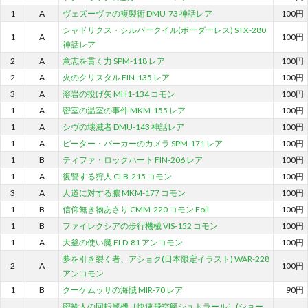
1
A
ヴェズーヴァの複製術 DMU-73 神話レア
100円
シャドリクス・シルバークイル(ボーダーレス) STX-280
1
A
100円
神話レア
2
A
意志を貫く力 SPM-118 レア
100円
2
A
火のクリスタル FIN-135 レア
100円
3
A
溶岩の投げ矢 MH1-134 コモン
100円
1
A
密室の温室の事件 MKM-155 レア
100円
1
A
シヴの壊滅者 DMU-143 神話レア
100円
1
A
ピーター・パーカーのカメラ SPM-171 レア
100円
1
B
ティファ・ロックハート FIN-206 レア
100円
1
A
復讐する狩人 CLB-215 コモン
100円
3
A
人道に対する膿 MKM-177 コモン
100円
1
B
信仰無き物あさり CMM-220 コモン Foil
100円
1
B
ファイレクシアの歩行機械 VIS-152 コモン
100円
1
A
大釜の使い魔 ELD-81 アンコモン
100円
夢を引き裂く者、アショク(日本限定イラスト) WAR-228
2
A
100円
アンコモン
1
B
クーケムッサの海賊 MIR-70 レア
90円
密輸人の回転翼機［快速飛空艇シュトラール］(ショー