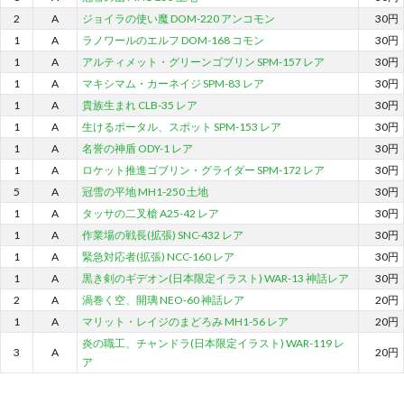
2
A
ジョイラの使い魔 DOM-220 アンコモン
30円
1
A
ラノワールのエルフ DOM-168 コモン
30円
1
A
アルティメット・グリーンゴブリン SPM-157 レア
30円
1
A
マキシマム・カーネイジ SPM-83 レア
30円
1
A
貴族生まれ CLB-35 レア
30円
1
A
生けるポータル、スポット SPM-153 レア
30円
1
A
名誉の神盾 ODY-1 レア
30円
1
A
ロケット推進ゴブリン・グライダー SPM-172 レア
30円
5
A
冠雪の平地 MH1-250 土地
30円
1
A
タッサの二叉槍 A25-42 レア
30円
1
A
作業場の戦長(拡張) SNC-432 レア
30円
1
A
緊急対応者(拡張) NCC-160 レア
30円
1
A
黒き剣のギデオン(日本限定イラスト) WAR-13 神話レア
30円
2
A
渦巻く空、開璃 NEO-60 神話レア
20円
1
A
マリット・レイジのまどろみ MH1-56 レア
20円
炎の職工、チャンドラ(日本限定イラスト) WAR-119 レ
3
A
20円
ア