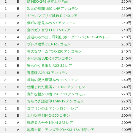
1
B
島 NEO-296 基本土地 Foil
250円
1
B
次元の狭間 USG-149 アンコモン
250円
1
A
ギャレンブリグ城 ELD-240 レア
250円
1
A
催眠の悪鬼 A25-97 アンコモン
250円
1
A
金のガチョウ ELD-160 レア
250円
1
A
反逆のるつぼ、霜剣山(ボーダーレス) NEO-415 レア
250円
1
A
ブレス攻撃 CLB-165 コモン
250円
1
B
尊大なワーム TOR-120 アンコモン
240円
1
B
不可思議 JUD-54 アンコモン
240円
1
B
安らかなる眠り A25-32 レア
240円
1
B
青霊破 A25-43 アンコモン
240円
3
B
虚無の呪文爆弾 A25-226 コモン
240円
1
B
仕組まれた疫病 7ED-133 アンコモン
240円
1
B
意外な授かり物 USG-111 アンコモン
220円
1
B
ちらつき護法印 TMP-19 アンコモン
220円
1
B
ゴブリンの王 アンソロジー レア
210円
1
B
土地譲渡 MMQ-255 コモン
200円
1
A
戦導者の号令 MKM-242 レア
200円
1
A
地震土竜、アンズラグ MKM-186 神話レア
200円