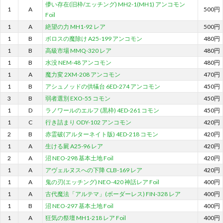
儚い存在(旧枠/エッチング) MH2-1(MH1) アンコモン
1
A
500円
Foil
1
A
絶望の力 MH1-92 レア
500円
1
B
ボロスの魔除け A25-199 アンコモン
480円
1
B
高級市場 MMQ-320 レア
480円
1
B
水没 NEM-48 アンコモン
480円
1
A
魔力変 2XM-208 アンコモン
470円
1
B
アシュノッドの供犠台 6ED-274 アンコモン
450円
3
B
弱者選別 EXO-55 コモン
450円
1
D
ラノワールのエルフ (黒枠) 4ED-261 コモン
450円
1
C
行き詰まり ODY-102 アンコモン
420円
2
B
赤霊破(アルターネイト版) 4ED-218 コモン
420円
1
A
生ける屍 A25-96 レア
420円
2
A
沼 NEO-298 基本土地 Foil
420円
1
A
アヴェルヌスへの下降 CLB-169 レア
420円
1
A
鬼の刃(エッチング) NEO-420 神話レア Foil
400円
1
A
古代魔法「アルテマ」(ボーダーレス) FIN-328 レア
400円
1
B
沼 NEO-297 基本土地 Foil
400円
1
A
狂気の祭壇 MH1-218 レア Foil
400円