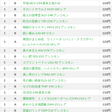
1
B
平地 NEO-294 基本土地 Foil
130円
1
B
ギガントサウルス M19-185 レア
120円
1
B
猿人の指導霊 A25-148 アンコモン
120円
1
B
昨日の首飾り TSP-258 アンコモン
120円
2
A
独創のタリスマン MH1-231 アンコモン
120円
1
B
鋭い痛み JUD-89 コモン
120円
軍団のまとめ役、ウィノータ［バッツ・クラウザー］
1
A
120円
(ショーケース) FCA-19 レア
2
B
真の木立ち INV-278 アンコモン
120円
1
B
たい肥 7ED-235 アンコモン
120円
5
B
ゴブリン トークン UGL-92 アンコモン
120円
1
A
液状の重罪犯、ハイドロマン SPM-33 レア
110円
2
B
臭い草のインプ RAV-107 コモン
110円
2
A
耳の痛い静寂 ELD-10 アンコモン
110円
1
B
モグの狂信者 TMP-190 コモン
110円
1
A
沼 3ED-298 基本土地
110円
1
A
魔晄都市、ミッドガル(ボーダーレス) FIN-313 レア
110円
1
A
終わりなき地図帳 2XM-251 レア
110円
1
B
蛮族のリング ODY-313 アンコモン
110円