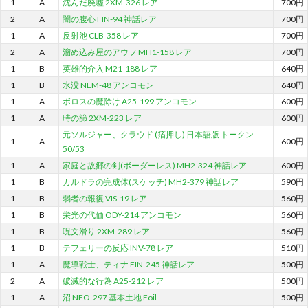
1
A
沈んだ廃墟 2XM-326 レア
700円
2
A
闇の腹心 FIN-94 神話レア
700円
1
A
反射池 CLB-358 レア
700円
2
A
溜め込み屋のアウフ MH1-158 レア
700円
1
B
英雄的介入 M21-188 レア
640円
1
B
水没 NEM-48 アンコモン
640円
1
A
ボロスの魔除け A25-199 アンコモン
600円
1
A
時の篩 2XM-223 レア
600円
元ソルジャー、クラウド (箔押し) 日本語版 トークン
1
A
600円
50/53
1
A
家庭と故郷の剣(ボーダーレス) MH2-324 神話レア
600円
1
B
カルドラの完成体(スケッチ) MH2-379 神話レア
590円
1
B
弱者の報復 VIS-19 レア
560円
1
B
栄光の代価 ODY-214 アンコモン
560円
1
B
呪文滑り 2XM-289 レア
560円
1
B
テフェリーの反応 INV-78 レア
510円
1
A
魔導戦士、ティナ FIN-245 神話レア
500円
2
A
破滅的な行為 A25-212 レア
500円
1
A
沼 NEO-297 基本土地 Foil
500円