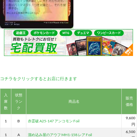
コチラをクリックするとお店に行きます
入
状態
販売
庫
ラン
商品名
価格
数
ク
9,600
1
B
赤霊破 A25-147 アンコモン Foil
円
6,500
1
A
溜め込み屋のアウフ MH1-158 レア Foil