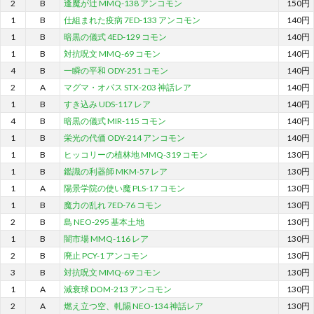
2
B
逢魔が辻 MMQ-138 アンコモン
150円
1
B
仕組まれた疫病 7ED-133 アンコモン
140円
1
B
暗黒の儀式 4ED-129 コモン
140円
1
B
対抗呪文 MMQ-69 コモン
140円
4
B
一瞬の平和 ODY-251 コモン
140円
2
A
マグマ・オパス STX-203 神話レア
140円
1
B
すき込み UDS-117 レア
140円
4
B
暗黒の儀式 MIR-115 コモン
140円
1
B
栄光の代価 ODY-214 アンコモン
140円
1
B
ヒッコリーの植林地 MMQ-319 コモン
130円
1
B
鑑識の利器師 MKM-57 レア
130円
1
A
陽景学院の使い魔 PLS-17 コモン
130円
1
B
魔力の乱れ 7ED-76 コモン
130円
2
B
島 NEO-295 基本土地
130円
1
B
闇市場 MMQ-116 レア
130円
2
B
廃止 PCY-1 アンコモン
130円
3
B
対抗呪文 MMQ-69 コモン
130円
1
A
減衰球 DOM-213 アンコモン
130円
2
A
燃え立つ空、軋賜 NEO-134 神話レア
130円