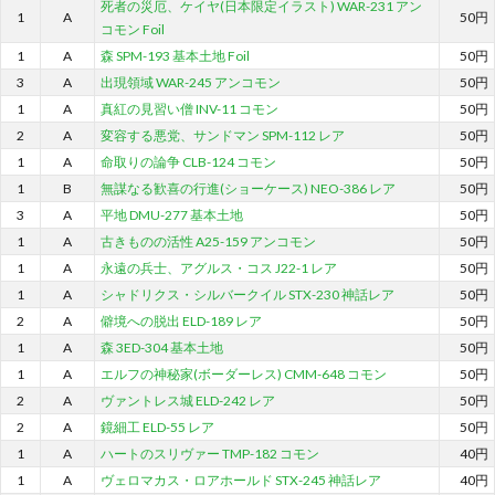
死者の災厄、ケイヤ(日本限定イラスト) WAR-231 アン
1
A
50円
コモン Foil
1
A
森 SPM-193 基本土地 Foil
50円
3
A
出現領域 WAR-245 アンコモン
50円
1
A
真紅の見習い僧 INV-11 コモン
50円
2
A
変容する悪党、サンドマン SPM-112 レア
50円
1
A
命取りの論争 CLB-124 コモン
50円
1
B
無謀なる歓喜の行進(ショーケース) NEO-386 レア
50円
3
A
平地 DMU-277 基本土地
50円
1
A
古きものの活性 A25-159 アンコモン
50円
1
A
永遠の兵士、アグルス・コス J22-1 レア
50円
1
A
シャドリクス・シルバークイル STX-230 神話レア
50円
2
A
僻境への脱出 ELD-189 レア
50円
1
A
森 3ED-304 基本土地
50円
1
A
エルフの神秘家(ボーダーレス) CMM-648 コモン
50円
2
A
ヴァントレス城 ELD-242 レア
50円
2
A
鏡細工 ELD-55 レア
50円
1
A
ハートのスリヴァー TMP-182 コモン
40円
1
A
ヴェロマカス・ロアホールド STX-245 神話レア
40円