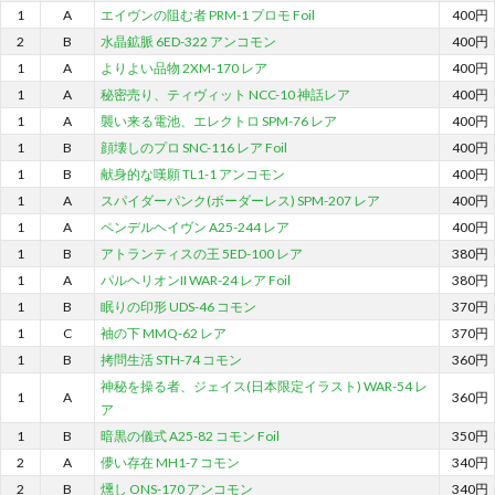
1
A
エイヴンの阻む者 PRM-1 プロモ Foil
400円
2
B
水晶鉱脈 6ED-322 アンコモン
400円
1
A
よりよい品物 2XM-170 レア
400円
1
A
秘密売り、ティヴィット NCC-10 神話レア
400円
1
A
襲い来る電池、エレクトロ SPM-76 レア
400円
1
B
顔壊しのプロ SNC-116 レア Foil
400円
1
B
献身的な嘆願 TL1-1 アンコモン
400円
1
A
スパイダーパンク(ボーダーレス) SPM-207 レア
400円
1
A
ペンデルヘイヴン A25-244 レア
400円
1
B
アトランティスの王 5ED-100 レア
380円
1
A
パルヘリオンII WAR-24 レア Foil
380円
1
B
眠りの印形 UDS-46 コモン
370円
1
C
袖の下 MMQ-62 レア
370円
1
B
拷問生活 STH-74 コモン
360円
神秘を操る者、ジェイス(日本限定イラスト) WAR-54 レ
1
A
360円
ア
1
B
暗黒の儀式 A25-82 コモン Foil
350円
2
A
儚い存在 MH1-7 コモン
340円
2
B
燻し ONS-170 アンコモン
340円