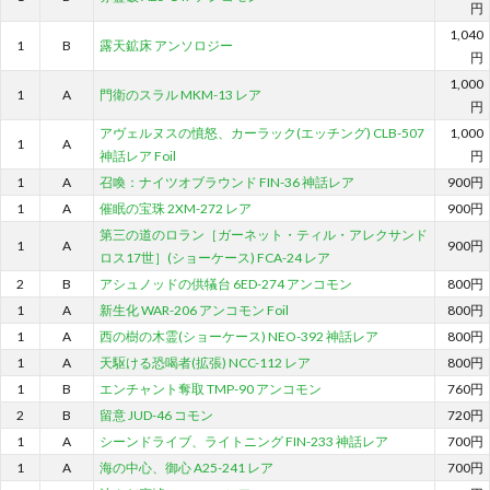
円
1,040
1
B
露天鉱床 アンソロジー
円
1,000
1
A
門衛のスラル MKM-13 レア
円
アヴェルヌスの憤怒、カーラック(エッチング) CLB-507
1,000
1
A
神話レア Foil
円
1
A
召喚：ナイツオブラウンド FIN-36 神話レア
900円
1
A
催眠の宝珠 2XM-272 レア
900円
第三の道のロラン［ガーネット・ティル・アレクサンド
1
A
900円
ロス17世］(ショーケース) FCA-24 レア
2
B
アシュノッドの供犠台 6ED-274 アンコモン
800円
1
A
新生化 WAR-206 アンコモン Foil
800円
1
A
西の樹の木霊(ショーケース) NEO-392 神話レア
800円
1
A
天駆ける恐喝者(拡張) NCC-112 レア
800円
1
B
エンチャント奪取 TMP-90 アンコモン
760円
2
B
留意 JUD-46 コモン
720円
1
A
シーンドライブ、ライトニング FIN-233 神話レア
700円
1
A
海の中心、御心 A25-241 レア
700円