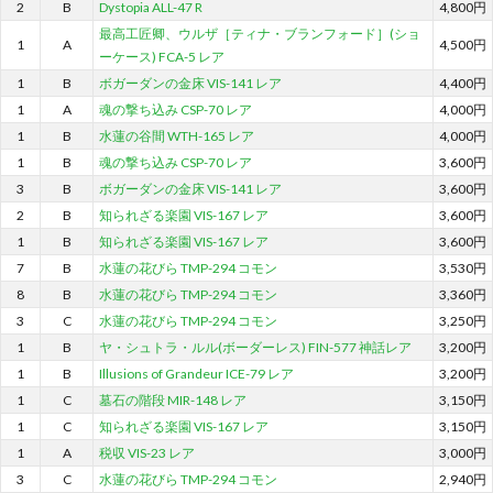
2
B
Dystopia ALL-47 R
4,800円
最高工匠卿、ウルザ［ティナ・ブランフォード］(ショ
1
A
4,500円
ーケース) FCA-5 レア
1
B
ボガーダンの金床 VIS-141 レア
4,400円
1
A
魂の撃ち込み CSP-70 レア
4,000円
1
B
水蓮の谷間 WTH-165 レア
4,000円
1
B
魂の撃ち込み CSP-70 レア
3,600円
3
B
ボガーダンの金床 VIS-141 レア
3,600円
2
B
知られざる楽園 VIS-167 レア
3,600円
1
B
知られざる楽園 VIS-167 レア
3,600円
7
B
水蓮の花びら TMP-294 コモン
3,530円
8
B
水蓮の花びら TMP-294 コモン
3,360円
3
C
水蓮の花びら TMP-294 コモン
3,250円
1
B
ヤ・シュトラ・ルル(ボーダーレス) FIN-577 神話レア
3,200円
1
B
Illusions of Grandeur ICE-79 レア
3,200円
1
C
墓石の階段 MIR-148 レア
3,150円
1
C
知られざる楽園 VIS-167 レア
3,150円
1
A
税収 VIS-23 レア
3,000円
3
C
水蓮の花びら TMP-294 コモン
2,940円