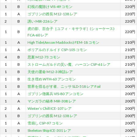
1
B
幻視の魔除け VIS-49 コモン
220円
1
A
ゴブリンの酋長 M12-138 レア
220円
2
B
誘い MIR-226 レア
220円
虎の影、百合子［ユフィ・キサラギ］(ショーケース)
1
B
220円
FCA-60 レア
1
A
High Tide(Anson Maddocks) FEM-18 コモン
210円
1
A
ボリアルのドルイド CSP-105 コモン
210円
4
B
思案 M12-73 コモン
210円
1
B
ストロームガルドの災い魔、ハーコン CSP-61 レア
210円
1
B
天使の運命 M12-3 神話レア
210円
1
B
生き埋め WTH-63 アンコモン
200円
1
B
世界を揺るがす者、ニッサ SLD-518 レア Foil
200円
1
A
ゴブリン徴募兵 VIS-80 アンコモン
200円
1
A
マンガラの秘本 MIR-308 レア
200円
2
A
Winter’s Chill ICE-107 レア
200円
1
B
ゴブリンの酋長 M12-138 レア
200円
1
A
雪崩し CSP-97 コモン
200円
1
B
Skeleton Ship ICE-301 レア
200円