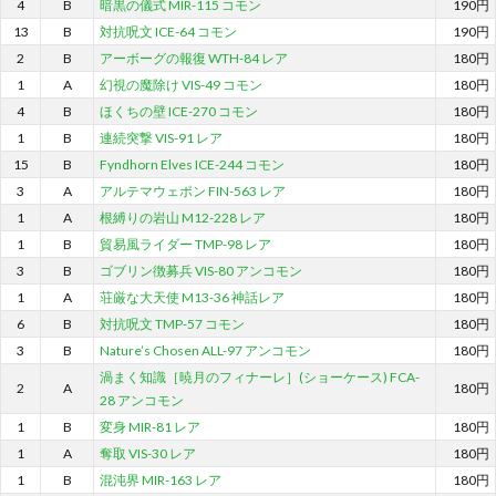
4
B
暗黒の儀式 MIR-115 コモン
190円
13
B
対抗呪文 ICE-64 コモン
190円
2
B
アーボーグの報復 WTH-84 レア
180円
1
A
幻視の魔除け VIS-49 コモン
180円
4
B
ほくちの壁 ICE-270 コモン
180円
1
B
連続突撃 VIS-91 レア
180円
15
B
Fyndhorn Elves ICE-244 コモン
180円
3
A
アルテマウェポン FIN-563 レア
180円
1
A
根縛りの岩山 M12-228 レア
180円
1
B
貿易風ライダー TMP-98 レア
180円
3
B
ゴブリン徴募兵 VIS-80 アンコモン
180円
1
A
荘厳な大天使 M13-36 神話レア
180円
6
B
対抗呪文 TMP-57 コモン
180円
3
B
Nature’s Chosen ALL-97 アンコモン
180円
渦まく知識［暁月のフィナーレ］(ショーケース) FCA-
2
A
180円
28 アンコモン
1
B
変身 MIR-81 レア
180円
1
A
奪取 VIS-30 レア
180円
1
B
混沌界 MIR-163 レア
180円