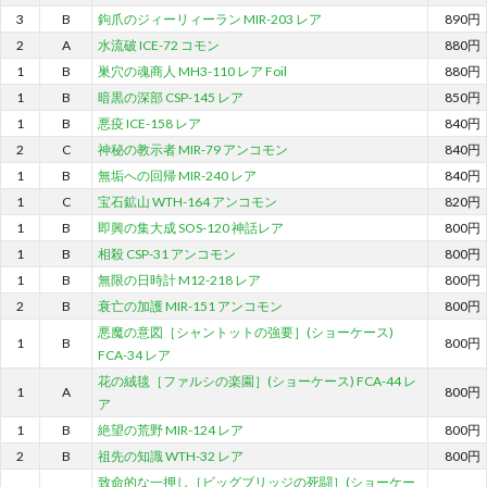
3
B
鉤爪のジィーリィーラン MIR-203 レア
890円
2
A
水流破 ICE-72 コモン
880円
1
B
巣穴の魂商人 MH3-110 レア Foil
880円
1
B
暗黒の深部 CSP-145 レア
850円
1
B
悪疫 ICE-158 レア
840円
2
C
神秘の教示者 MIR-79 アンコモン
840円
1
B
無垢への回帰 MIR-240 レア
840円
1
C
宝石鉱山 WTH-164 アンコモン
820円
1
B
即興の集大成 SOS-120 神話レア
800円
1
B
相殺 CSP-31 アンコモン
800円
1
B
無限の日時計 M12-218 レア
800円
2
B
衰亡の加護 MIR-151 アンコモン
800円
悪魔の意図［シャントットの強要］(ショーケース)
1
B
800円
FCA-34 レア
花の絨毯［ファルシの楽園］(ショーケース) FCA-44 レ
1
A
800円
ア
1
B
絶望の荒野 MIR-124 レア
800円
2
B
祖先の知識 WTH-32 レア
800円
致命的な一押し［ビッグブリッジの死闘］(ショーケー