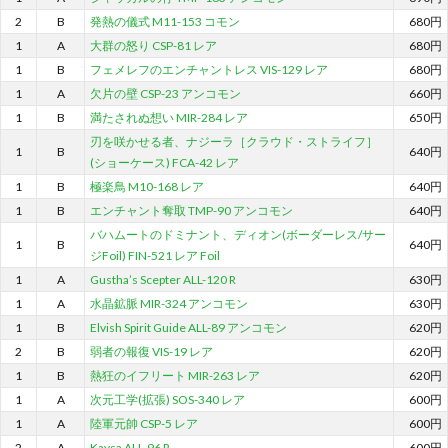
2
B
発熱の儀式 M11-153 コモン
680円
1
A
大群の怒り CSP-81 レア
680円
1
B
フェメレフのエンチャントレス VIS-129 レア
680円
1
A
欠片の壁 CSP-23 アンコモン
660円
1
B
満たされぬ想い MIR-284 レア
650円
刃を咲かせる者、ナジーラ［クラウド・ストライフ］
1
B
640円
(ショーケース) FCA-42 レア
1
B
極楽鳥 M10-168 レア
640円
1
B
エンチャント奪取 TMP-90 アンコモン
640円
バハムートのドミナント、ディオン(ボーダーレス/サー
1
B
640円
ジFoil) FIN-521 レア Foil
1
A
Gustha’s Scepter ALL-120 R
630円
1
A
水晶鉱脈 MIR-324 アンコモン
630円
1
B
Elvish Spirit Guide ALL-89 アンコモン
620円
2
B
弱者の報復 VIS-19 レア
620円
1
B
熱狂のイフリート MIR-263 レア
620円
1
A
次元工学(拡張) SOS-340 レア
600円
1
A
陸軍元帥 CSP-5 レア
600円
2
A
Kaysa ALL-96 R
600円