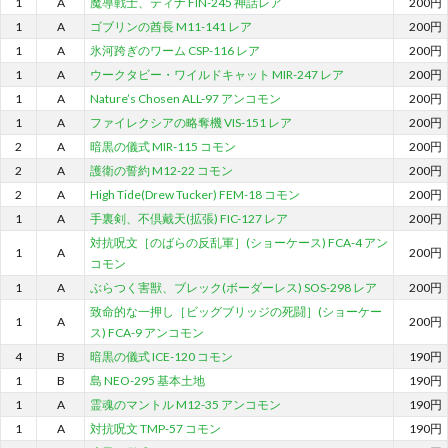
1
A
魔導戦士、ティナ FIN-245 神話レア
200円
1
A
ゴブリンの酋長 M11-141 レア
200円
1
A
氷河跨ぎのワーム CSP-116 レア
200円
1
A
ウークタビー・ワイルドキャット MIR-247 レア
200円
1
A
Nature’s Chosen ALL-97 アンコモン
200円
1
A
ファイレクシアの略奪機 VIS-151 レア
200円
2
A
暗黒の儀式 MIR-115 コモン
200円
2
A
護衛の誓約 M12-22 コモン
200円
2
A
High Tide(Drew Tucker) FEM-18 コモン
200円
1
A
手裏剣、不倶戴天(拡張) FIC-127 レア
200円
対抗呪文［のばらの反乱軍］(ショーケース) FCA-4 アン
1
A
200円
コモン
1
A
ぶらつく害獣、ブレック(ボーダーレス) SOS-298 レア
200円
致命的な一押し［ビッグブリッジの死闘］(ショーケー
1
A
200円
ス) FCA-9 アンコモン
4
B
暗黒の儀式 ICE-120 コモン
190円
1
B
島 NEO-295 基本土地
190円
1
A
霊魂のマントル M12-35 アンコモン
190円
1
A
対抗呪文 TMP-57 コモン
190円