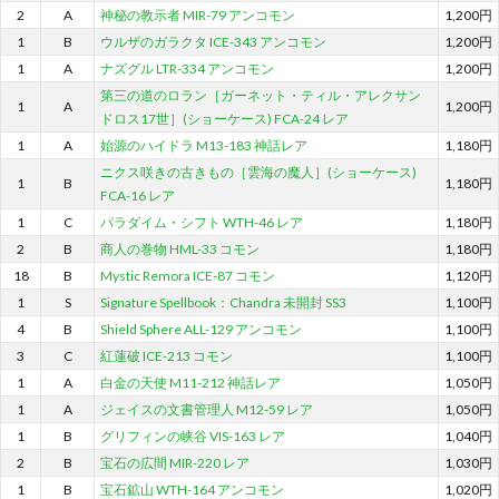
2
A
神秘の教示者 MIR-79 アンコモン
1,200円
1
B
ウルザのガラクタ ICE-343 アンコモン
1,200円
1
A
ナズグル LTR-334 アンコモン
1,200円
第三の道のロラン［ガーネット・ティル・アレクサン
1
A
1,200円
ドロス17世］(ショーケース) FCA-24 レア
1
A
始源のハイドラ M13-183 神話レア
1,180円
ニクス咲きの古きもの［雲海の魔人］(ショーケース)
1
B
1,180円
FCA-16 レア
1
C
パラダイム・シフト WTH-46 レア
1,180円
2
B
商人の巻物 HML-33 コモン
1,180円
18
B
Mystic Remora ICE-87 コモン
1,120円
1
S
Signature Spellbook：Chandra 未開封 SS3
1,100円
4
B
Shield Sphere ALL-129 アンコモン
1,100円
3
C
紅蓮破 ICE-213 コモン
1,100円
1
A
白金の天使 M11-212 神話レア
1,050円
1
A
ジェイスの文書管理人 M12-59 レア
1,050円
1
B
グリフィンの峡谷 VIS-163 レア
1,040円
2
B
宝石の広間 MIR-220 レア
1,030円
1
B
宝石鉱山 WTH-164 アンコモン
1,020円