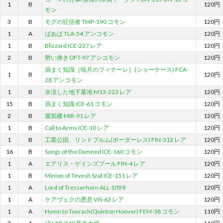
1
B
120円
モン
3
B
モグの狂信者 TMP-190 コモン
120円
1
A
ばあば TLA-54 アンコモン
120円
1
B
Blizzard ICE-227 レア
120円
2
B
勢い挫き DFT-97 アンコモン
120円
渦まく知識［暁月のフィナーレ］(ショーケース) FCA-
1
B
120円
28 アンコモン
1
B
水没した地下墓地 M13-223 レア
120円
15
B
渦まく知識 ICE-61 コモン
120円
2
B
蜃気楼 MIR-91 レア
120円
1
B
Call to Arms ICE-10 レア
120円
1
B
工業公国、リンドブルム(ボーダーレス) FIN-312 レア
120円
16
B
Songs of the Damned ICE-160 コモン
120円
1
A
エアリス・ゲインズブール FIN-4 レア
120円
1
B
Minion of Tevesh Szat ICE-151 レア
120円
1
A
Lord of Tresserhorn ALL-109 R
120円
1
A
ケアヴェクの悪意 VIS-63 レア
120円
1
A
Hymn to Tourach(Quinton Hoover) FEM-38 コモン
110円