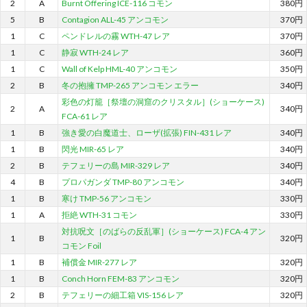
2
A
Burnt Offering ICE-116 コモン
380円
5
B
Contagion ALL-45 アンコモン
370円
1
C
ペンドレルの霧 WTH-47 レア
370円
1
C
静寂 WTH-24 レア
360円
1
C
Wall of Kelp HML-40 アンコモン
350円
2
B
冬の抱擁 TMP-265 アンコモン エラー
340円
彩色の灯籠［祭壇の洞窟のクリスタル］(ショーケース)
2
A
340円
FCA-61 レア
1
B
強き愛の白魔道士、ローザ(拡張) FIN-431 レア
340円
1
B
閃光 MIR-65 レア
340円
2
B
テフェリーの島 MIR-329 レア
340円
4
B
プロパガンダ TMP-80 アンコモン
340円
1
B
寒け TMP-56 アンコモン
330円
1
A
拒絶 WTH-31 コモン
330円
対抗呪文［のばらの反乱軍］(ショーケース) FCA-4 アン
1
B
320円
コモン Foil
1
B
補償金 MIR-277 レア
320円
1
B
Conch Horn FEM-83 アンコモン
320円
2
B
テフェリーの細工箱 VIS-156 レア
320円