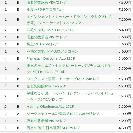
1
B
吸血の教示者 VIS-72 レア
7,200円
1
B
相殺 MPS-9 プロモ Foil
7,200円
エインシャント・カッパー・ドラゴン［グルグ火山の
1
B
7,200円
赤竜］(ショーケース) FCA-12 レア
2
B
不毛の大地 TMP-330 アンコモン
6,400円
1
B
吸血の教示者 VIS-72 レア
5,600円
1
B
焦土 WTH-166 レア
5,600円
1
C
不毛の大地 TMP-330 アンコモン
5,600円
4
B
Phyrexian Devourer ALL-125 R
5,600円
第三の座、エメトセルク(ボーダーレス/チョコボトラッ
1
A
5,500円
クFoil) FIC-473 レア Foil
1
B
ヨーグモスの墳墓、アーボーグ M15-248 レア
5,200円
1
B
墓石の階段 MIR-148 レア
5,200円
敏捷なこそ泥、ラガバン［ジタン・トライバル］(ショ
2
B
5,200円
ーケース) FCA-43 レア
2
B
Helm of Obedience ALL-121 R
5,200円
1
A
ダークスティールの溶鉱炉 M14-206 神話レア
5,000円
1
C
吸血の教示者 VIS-72 レア
4,900円
1
B
暗黒の儀式(日本画版) STA-89 レア
4,800円