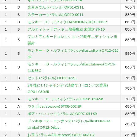
1
B
光月おでん (パラレル) OP01-031 L
900円
1
B
スモーカー (パラレル) OP10-001 L
880円
1
B
モンキー・D・ルフィ (CHAMPIONSHIP) P-001 P
880円
1
S
アルティメットデッキ 三船長集結 未開封 ST-10
880円
プレミアムカードコレクション 25周年エディション 未
1
S
880円
開封
モンキー・Ｄ・ルフィ (パラレル/illust:otton) OP12-015
1
B
880円
SR
モンキー・Ｄ・ルフィ (パラレル/illust:tatsuya) OP11-
1
B
860円
118 SEC
1
B
ゼット (パラレル) OP02-072 L
780円
2年後に!!!シャボンディ諸島で!!! (コンパス背景)
1
A
780円
OP01-030 SR
1
A
モンキー・D・ルフィ (パラレル) OP01-024 SR
700円
1
A
ウタ (illust:sowsow) ST08-002 SR
680円
1
A
ボア・ハンコック (パラレル) OP07-051 SR
680円
ドンキホーテ・ロシナンテ (パラレル/illust:Naruse
1
B
680円
Uroko) OP12-061 L
2
B
お玉 (パラレル/illust:otton) OP01-006 UC
680円