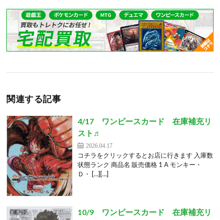
関連する記事
4/17 ワンピースカード 在庫補充リ
スト♬
2026.04.17
コチラをクリックするとお店に行きます 入庫数
状態ランク 商品名 販売価格 1 A モンキー・
Ｄ・ […][…]
10/9 ワンピースカード 在庫補充リ