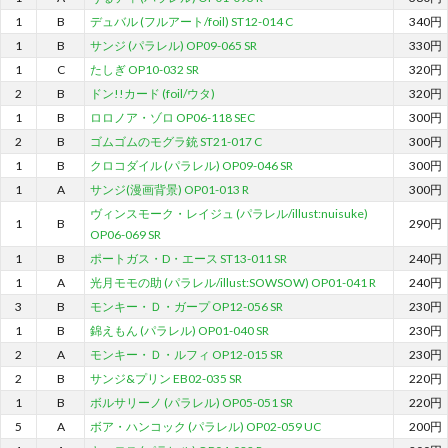
1
B
デュバル (フルアート/foil) ST12-014 C
340円
1
B
サンジ (パラレル) OP09-065 SR
330円
1
C
たしぎ OP10-032 SR
320円
2
B
ドン!!カード (foil/ウタ)
320円
1
B
ロロノア・ゾロ OP06-118 SEC
300円
2
B
ゴムゴムのモグラ銃 ST21-017 C
300円
1
B
クロコダイル (パラレル) OP09-046 SR
300円
1
A
サンジ(漫画背景) OP01-013 R
300円
ヴィンスモーク・レイジュ (パラレル/illust:nuisuke)
1
B
290円
OP06-069 SR
1
B
ポートガス・D・エース ST13-011 SR
240円
1
A
光月モモの助 (パラレル/illust:SOWSOW) OP01-041 R
240円
3
B
モンキー・Ｄ・ガープ OP12-056 SR
230円
1
B
錦えもん (パラレル) OP01-040 SR
230円
2
A
モンキー・Ｄ・ルフィ OP12-015 SR
230円
2
B
サンジ&プリン EB02-035 SR
220円
1
B
ボルサリーノ (パラレル) OP05-051 SR
220円
5
A
ボア・ハンコック (パラレル) OP02-059 UC
200円