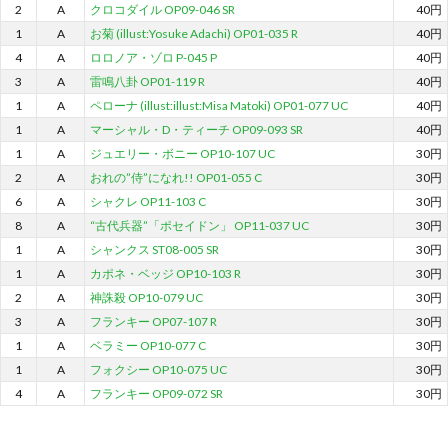
2
A
クロコダイル OP09-046 SR
40円
1
A
お菊 (illust:Yosuke Adachi) OP01-035 R
40円
4
A
ロロノア・ゾロ P-045 P
40円
3
A
雷鳴八卦 OP01-119 R
40円
1
A
ペローナ (illust:illust:Misa Matoki) OP01-077 UC
40円
1
A
マーシャル・D・ティーチ OP09-093 SR
40円
1
A
ジュエリー・ボニー OP10-107 UC
30円
2
A
おれの”侍”になれ!! OP01-055 C
30円
6
A
シャクレ OP11-103 C
30円
8
A
“古代兵器”「ポセイドン」 OP11-037 UC
30円
1
A
シャンクス ST08-005 SR
30円
1
A
カポネ・ベッジ OP10-103 R
30円
2
A
神誅殺 OP10-079 UC
30円
3
A
フランキー OP07-107 R
30円
1
A
ベラミー OP10-077 C
30円
1
A
フォクシー OP10-075 UC
30円
4
A
フランキー OP09-072 SR
30円