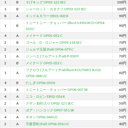
1
B
そげキング OP03-122 SEC
100円
1
B
シャーロット・カタクリ OP03-123 SEC
100円
8
A
キッド＆キラー EB01-003 R
90円
トニートニー・チョッパー (illust:S-KINOKO) OP04-
1
B
90円
010 C
4
A
メイナード OP05-052 C
90円
2
B
ゴール・D・ロジャー OP09-118 SEC
70円
2
A
ジェルマ王国 (foil) OP06-079 C
70円
1
A
ジンベエ (フルアート/Foil) P-030 P
70円
2
B
メイナード OP05-052 C
60円
フクロウ (フルアート/Foil/illust:KOUTARO SUGI)
1
A
60円
OP03-088 UC
4
B
たしぎ OP06-050 R
60円
3
A
トニートニー・チョッパー OP08-007 SR
60円
4
A
ニコ・ロビン EB02-036 R
50円
2
A
クザン 刻印入り OP02-121 SEC
50円
1
A
ボア・ハンコック OP07-051 SR
50円
4
A
ギオン OP06-044 UC
50円
2
A
天叢雲剣 (foil) OP06-056 UC
40円