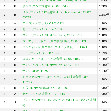
1
B
クザン (パラレル/illust:AKIRA EGAWA) OP12-043 R
1,350円
1
B
サンジ (コンパス背景) OP07-064 SR
1,280円
リム (パラレル/SP/黒背景/illust:Hashimoto Q) OP09-
1
B
1,280円
037 SR
1
A
アーロン (パラレル) OP03-022 L
1,280円
2
A
おナミ (パラレル) OP06-101 R
1,180円
1
B
コアラ (パラレル/illust:Sunohara) OP12-081 L
1,180円
1
A
ジュエリー・ボニー (金文字/漫画絵) OP07-019 L
1,180円
1
B
ハンニャバル (金文字/アニメイラスト) EB01-021 L
1,100円
1
B
ナミ (パラレル) OP08-106 SR
1,090円
1
A
ロロノア・ゾロ (コンパス背景) OP06-118 SEC
1,080円
1
B
サンジ (パラレル/illust:tatsuya) OP12-041 L
1,080円
1
B
サンジ OP06-119 SEC
1,040円
トラファルガー・ロー (パラレル/海賊旗背景) OP10-
1
A
980円
119 SEC
1
B
お玉 (illust:sowsow) OP01-006 UC
980円
1
A
カヤ (コンパス背景) OP03-044 R
980円
プレミアムカードコレクション ONE PIECE DAY’24 未開
1
S
960円
封
2
B
キャベンディッシュ EB01-012 SR
930円