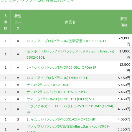
入
状態
販売
庫
ラン
商品名
価格
数
ク
65,800
1
A
ロロノア・ゾロ (パラレル/漫画背景) OP06-118 SEC
円
モンキー・D・ルフィ (パラレル/illust:Katsumi Ishizuka)
17,800
1
A
EB02-010 L
円
13,800
1
A
レベッカ (パラレル/SP) OP05-091 (OP06) SR
円
1
A
ロロノア・ゾロ (パラレル) OP01-001 L
8,480円
1
A
ナミ (パラレル) OP03-040 L
8,480円
1
A
ナミ (パラレル/SP) OP01-016 (OP05) R
8,480円
2
A
ヤマト (パラレル/SP) OP01-121 (OP05) SEC
5,480円
トラファルガー・ロー (パラレル/SP) OP01-047 (OP04)
1
A
4,880円
SR
1
B
しらほし (パラレル/SP) EB01-057(OP11) SR
4,080円
ヤソップ (パラレル/SP/黒背景/illust:Bashikou) OP09-
1
A
3,580円