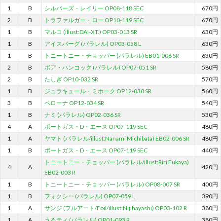
1
B
シルバーズ・レイリー OP08-118 SEC
670円
2
B
トラファルガー・ロー OP10-119 SEC
670円
1
B
マルコ (illust:DAI-XT.) OP03-013 SR
630円
1
B
アイスバーグ (パラレル) OP03-058 L
630円
1
B
トニートニー・チョッパー (パラレル) EB01-006 SR
630円
2
B
ボア・ハンコック (パラレル) OP07-051 SR
580円
2
B
たしぎ OP10-032 SR
570円
1
B
ジュラキュール・ミホーク OP12-030 SR
560円
3
B
ペローナ OP12-034 SR
540円
1
B
ナミ (パラレル) OP02-036 SR
530円
4
A
ポートガス・D・エース OP07-119 SEC
480円
1
A
ヤマト (パラレル/illust:Nanami Michibata) EB02-006 SR
480円
1
B
ポートガス・D・エース OP07-119 SEC
440円
トニートニー・チョッパー (パラレル/illust:Riri Fukaya)
4
A
420円
EB02-003 R
1
B
トニートニー・チョッパー (パラレル) OP08-007 SR
400円
1
B
フォクシー (パラレル) OP07-059 L
390円
1
A
サンジ (フルアート/Foil/illust:Nijihayashi) OP03-102 R
380円
1
A
うるティ (パラレル) OP01-093 R
380円