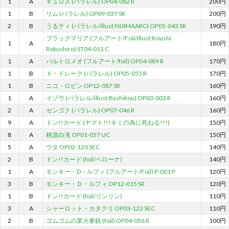
1
A
キュロス (パラレル) OP04-082 R
200円
1
B
リム (パラレル) OP09-037 SR
200円
2
B
うるティ (パラレル/illust:NIJIMAARC) OP05-043 SR
190円
ブラックマリア (フルアート/Foil/illust:Koushi
1
A
180円
Rokushiro) ST04-011 C
1
A
バルトロメオ (フルアート/foil) OP04-089 R
170円
1
B
Ｘ・ドレーク (パラレル) OP05-055 R
170円
1
B
ニコ・ロビン OP12-087 SR
160円
1
A
イゾウ (パラレル/illust:Bashikou) OP03-003 R
160円
2
A
センゴク (パラレル) OP07-046 R
160円
9
A
ドン!!カード (ヤマト!!!キミの為に死ねる!!!)
150円
8
A
桃源白滝 OP01-057 UC
150円
5
A
ウタ OP02-120 SEC
140円
2
B
ドン!!カード (foil/ペローナ)
140円
1
A
モンキー・D・ルフィ (フルアート/Foil) P-001 P
120円
3
B
モンキー・Ｄ・ルフィ OP12-015 SR
120円
1
B
ドン!!カード (foil/リンリン)
110円
3
A
シャーロット・カタクリ OP03-123 SEC
110円
2
B
ゴムゴムの業火拳銃 (foil) OP04-056 R
100円