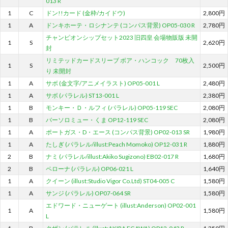
013 R
1
C
ドン!!カード (金枠/カイドウ)
2,800円
1
A
ドンキホーテ・ロシナンテ (コンパス背景) OP05-030 R
2,780円
チャンピオンシップセット2023 旧四皇 会場物販版 未開
1
S
2,620円
封
リミテッドカードスリーブ ボア・ハンコック 70枚入
1
S
2,500円
り 未開封
1
A
サボ (金文字/アニメイラスト) OP05-001 L
2,480円
1
A
サボ (パラレル) ST13-001 L
2,380円
1
B
モンキー・Ｄ・ルフィ (パラレル) OP05-119 SEC
2,080円
1
B
バーソロミュー・くま OP12-119 SEC
2,080円
1
A
ポートガス・D・エース (コンパス背景) OP02-013 SR
1,980円
1
A
たしぎ (パラレル/illust:Peach Momoko) OP12-031 R
1,880円
2
B
ナミ (パラレル/illust:Akiko Sugizono) EB02-017 R
1,680円
2
B
ペローナ (パラレル) OP06-021 L
1,640円
1
A
クイーン (illust:Studio Vigor Co.Ltd) ST04-005 C
1,580円
1
A
サンジ (パラレル) OP07-064 SR
1,580円
エドワード・ニューゲート (illust:Anderson) OP02-001
1
A
1,580円
L