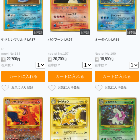
日本語
日本語
日本語
やさしいマリルリ LV.37
バクフーン LV.57
オーダイル LV.69
R
neo4 No.184
neo-pf No.157
Neo-pf No.160
22,300
20,700
18,800
A
円
A
円
A
円
在庫数:1
在庫数:2
在庫数:2
カートに入れる
カートに入れる
カートに入れる