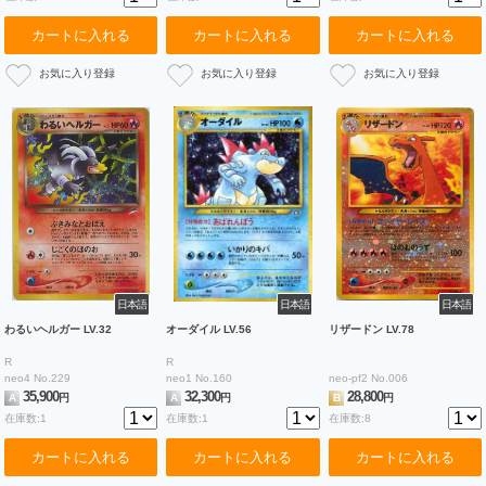
カートに入れる
カートに入れる
カートに入れる
日本語
日本語
日本語
わるいヘルガー LV.32
オーダイル LV.56
リザードン LV.78
R
R
neo4 No.229
neo1 No.160
neo-pf2 No.006
35,900
32,300
28,800
A
円
A
円
B
円
在庫数:1
在庫数:1
在庫数:8
カートに入れる
カートに入れる
カートに入れる