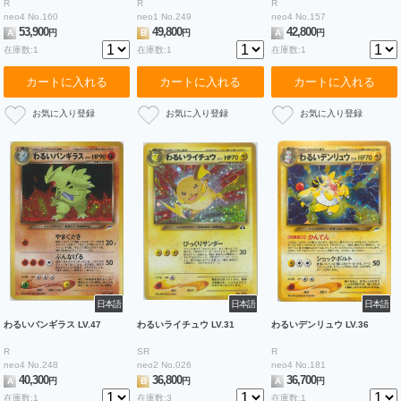
R
R
R
neo4 No.160
neo1 No.249
neo4 No.157
53,900
49,800
42,800
A
円
B
円
A
円
在庫数:1
在庫数:1
在庫数:1
カートに入れる
カートに入れる
カートに入れる
日本語
日本語
日本語
わるいバンギラス LV.47
わるいライチュウ LV.31
わるいデンリュウ LV.36
R
SR
R
neo4 No.248
neo2 No.026
neo4 No.181
40,300
36,800
36,700
A
円
B
円
A
円
在庫数:1
在庫数:3
在庫数:1