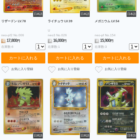
日本語
日本語
日本語
リザードン LV.78
ライチュウ LV.39
メガニウム LV.54
U
neo-pf2 No.006
neo3 No.026
neo-pf No.154
17,800
16,000
15,900
C
円
A
円
A
円
在庫数:6
在庫数:1
在庫数:3
カートに入れる
カートに入れる
カートに入れる
日本語
日本語
日本語