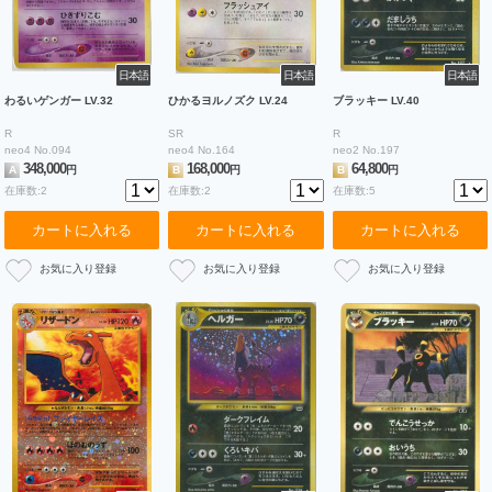
日本語
日本語
日本語
わるいゲンガー LV.32
ひかるヨルノズク LV.24
ブラッキー LV.40
R
SR
R
neo4 No.094
neo4 No.164
neo2 No.197
348,000
168,000
64,800
A
円
B
円
B
円
在庫数:2
在庫数:2
在庫数:5
カートに入れる
カートに入れる
カートに入れる