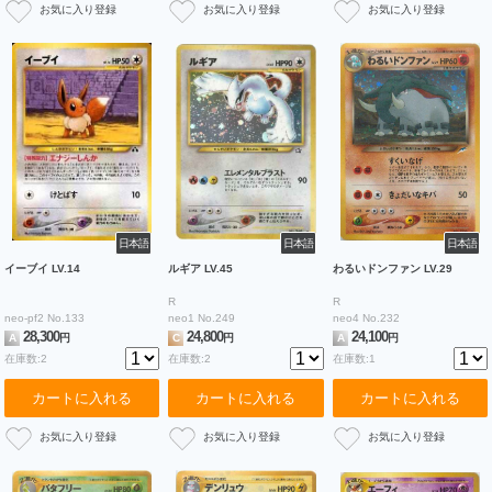
日本語
日本語
日本語
イーブイ LV.14
ルギア LV.45
わるいドンファン LV.29
R
R
neo-pf2 No.133
neo1 No.249
neo4 No.232
28,300
24,800
24,100
A
円
C
円
A
円
在庫数:2
在庫数:2
在庫数:1
カートに入れる
カートに入れる
カートに入れる