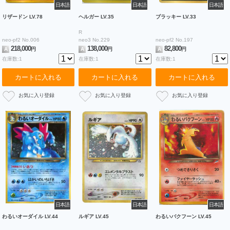
日本語
日本語
日本語
リザードン LV.78
ヘルガー LV.35
ブラッキー LV.33
R
neo-pf2 No.006
neo3 No.229
neo-pf2 No.197
218,000
138,000
82,800
A
円
A
円
A
円
在庫数:1
在庫数:1
在庫数:1
カートに入れる
カートに入れる
カートに入れる
日本語
日本語
日本語
わるいオーダイル LV.44
ルギア LV.45
わるいバクフーン LV.45