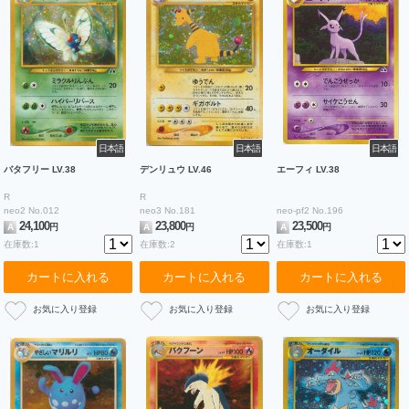
日本語
日本語
日本語
バタフリー LV.38
デンリュウ LV.46
エーフィ LV.38
R
R
neo2 No.012
neo3 No.181
neo-pf2 No.196
24,100
23,800
23,500
A
円
A
円
A
円
在庫数:1
在庫数:2
在庫数:1
カートに入れる
カートに入れる
カートに入れる