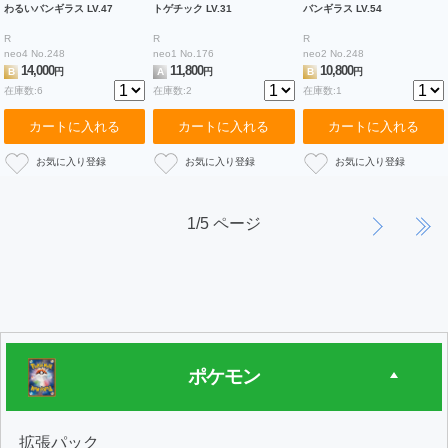
わるいバンギラス LV.47
トゲチック LV.31
バンギラス LV.54
R
R
R
neo4 No.248
neo1 No.176
neo2 No.248
14,000
11,800
10,800
B
円
A
円
B
円
在庫数:6
在庫数:2
在庫数:1
カートに入れる
カートに入れる
カートに入れる
1/5 ページ
ポケモン
拡張パック