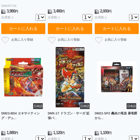
DMART-06
3,980
3,480
2,000
S
円
S
円
S
円
在庫数:1
在庫数:1
在庫数:1
カートに入れる
カートに入れる
カートに入れる
日本語
日本語
日本語
DM23-BD4 エキサイティン
DMX-17 ドラゴン・サーガ 拡
DM22-SP2 轟炎の竜皇 暴竜爵
グ・デュ...
張パ...
から...
1,880
1,120
1,100
S
円
S
円
S
円
在庫数:2
在庫数:5
在庫数:1