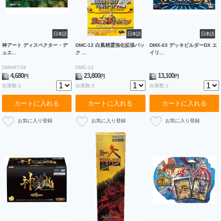
日本語
日本語
日本語
神アート ディスペクター・デ
DMC-12 白凰精霊強化拡張パッ
DMX-03 デッキビルダーDX エ
ュエ...
ク ...
イリ...
DMART-09
DMC-12
4,680
23,800
13,100
S
円
S
円
S
円
在庫数:1
在庫数:2
在庫数:1
カートに入れる
カートに入れる
カートに入れる