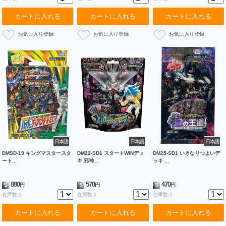
カートに入れる
カートに入れる
カートに入れる
日本語
日本語
日本語
DMSD-19 キングマスタースタ
DM22-SD1 スタートWINデッ
DM25-SD1 いきなりつよいデ
ート...
キ 邪神...
ッキ ...
880
570
470
S
円
S
円
S
円
在庫数:1
在庫数:1
在庫数:1
カートに入れる
カートに入れる
カートに入れる