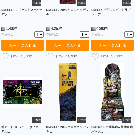
日本語
日本語
日本語
DMBD-18 レジェンドスーパー
DMBD-16 20th クロニクルデッ
DMD-15 ビギニング・ドラゴ
デッ...
キ ...
ン・デ...
5,400
4,260
4,200
S
円
S
円
S
円
在庫数:1
在庫数:2
在庫数:1
カートに入れる
カートに入れる
カートに入れる
日本語
日本語
日本語
神アート スーパー・ヴィジュ
DMBD-17 20th クロニクルデッ
DMEX-13 四強集結→最強直結
アル...
キ ...
パック...