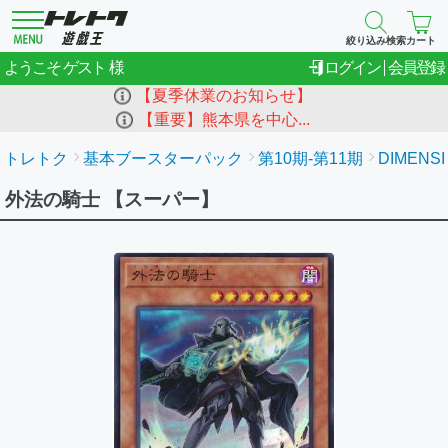
絞り込み検索
カート
ゲスト
ようこそ
ログイン
会員登録
【夏季休業のお知らせ】
【重要】熊本県を中心...
トレトク
基本ブースターパック
第10期-第11期
DIMENSI
外法の騎士 【スーパー】