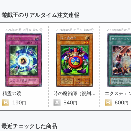
遊戯王のリアルタイム注文速報
2026年08月08日 01時59分
2026年08月08日 01時59分
2026年08月08日
精霊の鏡
時の魔術師（復刻版）
エクスチェ
B
190
A
540
B
600
円
円
円
最近チェックした商品