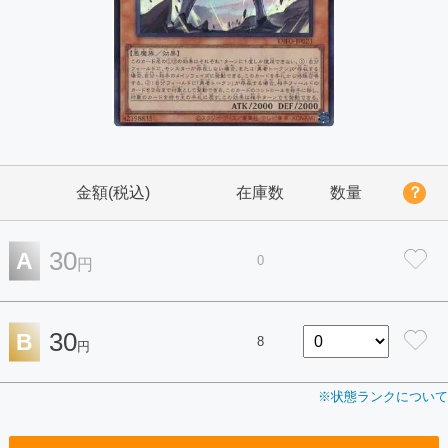
金額(税込)
在庫数
数量
？
30
A
0
円
30
B
8
円
※状態ランクについて