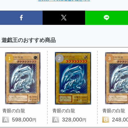
遊戯王のおすすめ商品
1
2
3
青眼の白龍
青眼の白龍
青眼の白龍
A
598,000
A
328,000
B
248,0
円
円