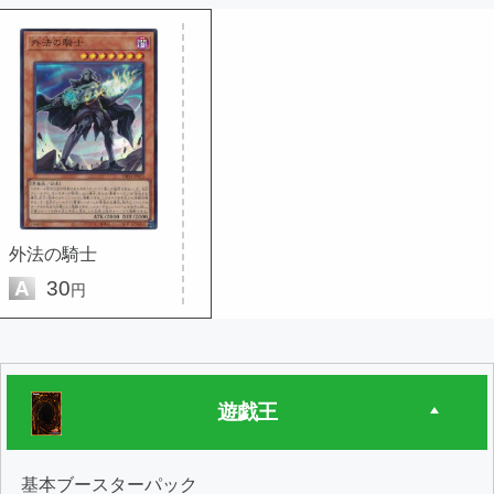
外法の騎士
A
30
円
遊戯王
基本ブースターパック