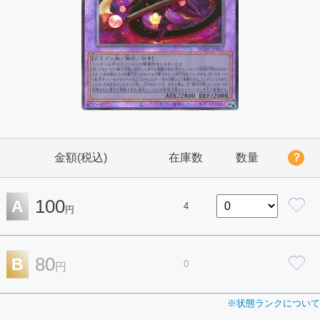
金額(税込)
在庫数
数量
？
100
A
4
円
80
B
0
円
※状態ランクについて