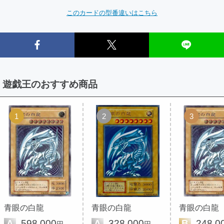
このカードの型番違いはこちら
遊戯王のおすすめ商品
1
2
3
青眼の白龍
青眼の白龍
青眼の白龍
A
598,000
A
328,000
B
248,0
円
円