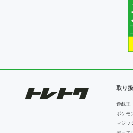
取り
遊戯王
ポケモ
マジッ
デュエ