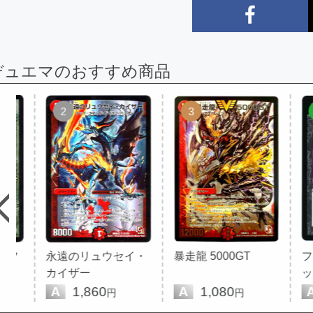
デュエマのおすすめ商品
2
3
4
永遠のリュウセイ・
暴走龍 5000GT
フュー
カイザー
ッシュ
A
1,860
A
1,080
A
47
円
円