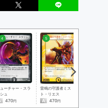
5
6
チャー・スラ
雷鳴の守護者ミス
不滅の精霊パーフ
ト・リエス
クト・ギャラ...
0
A
470
A
6,280
円
円
円