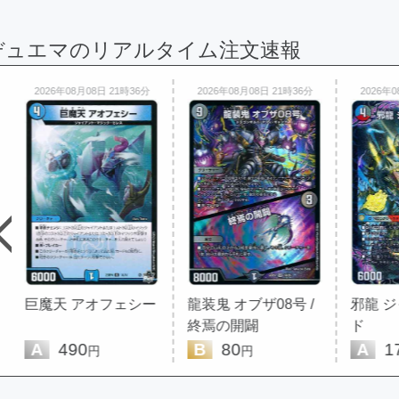
デュエマのリアルタイム注文速報
2026年08月08日 21時36分
2026年08月08日 21時36分
2026年0
巨魔天 アオフェシー
龍装鬼 オブザ08号 /
邪龍 
終焉の開闢
ド
A
490
B
80
A
17
円
円