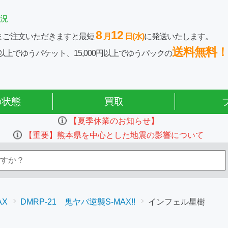
況
8
12
まご注文いただきますと最短
月
日(水)
に発送いたします。
送料無料！
0円以上でゆうパケット、15,000円以上でゆうパックの
の状態
買取
【夏季休業のお知らせ】
【重要】熊本県を中心とした地震の影響について
AX
DMRP-21 鬼ヤバ逆襲S-MAX!!
インフェル星樹