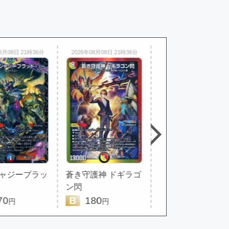
8月08日 21時36分
2026年08月08日 21時36分
2026年08月08日 21時36分
ジャジーブラッ
蒼き守護神 ドギラゴ
不吉の悪魔龍 テ
ン閃
ザン
0
B
180
A
140
円
円
円