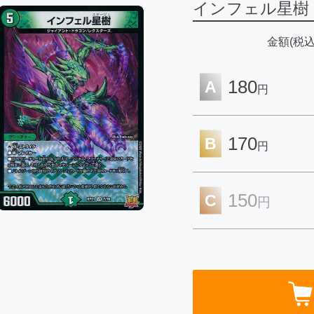
インフェル星樹
金額(税込
180
A
円
170
B
円
150
C
円