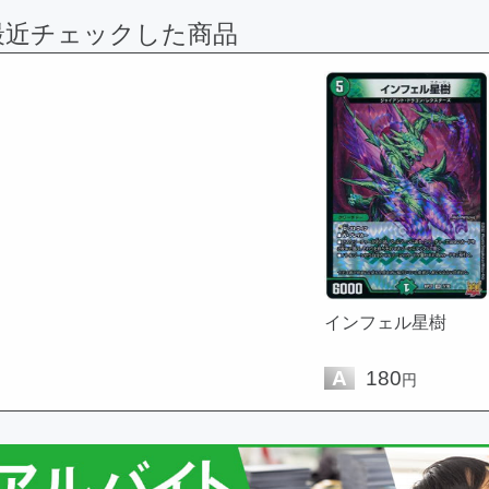
最近チェックした商品
インフェル星樹
A
180
円