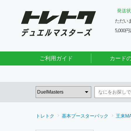
発送状
ただい
5,00
ご利用ガイド
カード
トレトク
基本ブースターパック
王来M