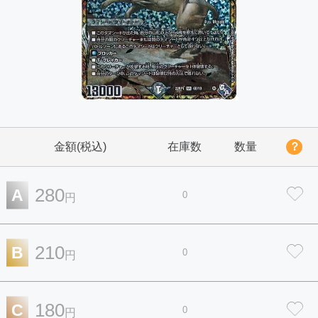
金額(税込)
在庫数
数量
？
280
A
0
円
210
B
0
円
180
C
0
円