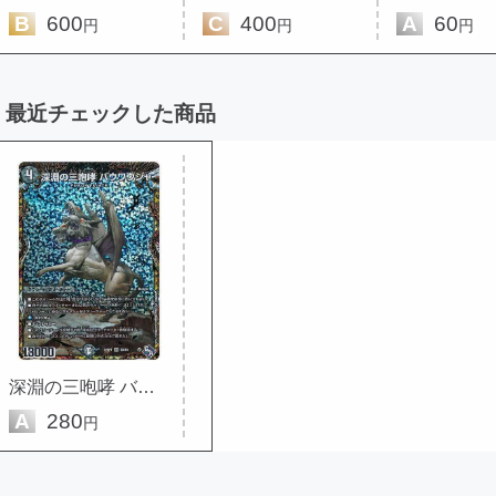
B
600
C
400
A
60
円
円
円
最近チェックした商品
深淵の三咆哮 バウワウジャ(シー...
A
280
円