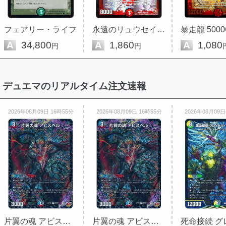
フェアリー・ライフ
永遠のリュウセイ・カイザー
暴走龍 5000
A
34,800
A
1,860
A
1,080
円
円
デュエマのリアルタイム注文速報
2026年08月09日 16時55分
2026年08月09日 16時55分
2026年08月09日
片翼の魂 アビスベル
片翼の魂 アビスベル