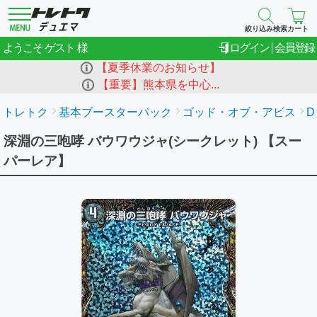
絞り込み検索
カート
ゲスト
ようこそ
ログイン
会員登録
【夏季休業のお知らせ】
【重要】熊本県を中心...
トレトク
基本ブースターパック
ゴッド・オブ・アビス
D
深淵の三咆哮 バウワウジャ(シークレット) 【スー
パーレア】