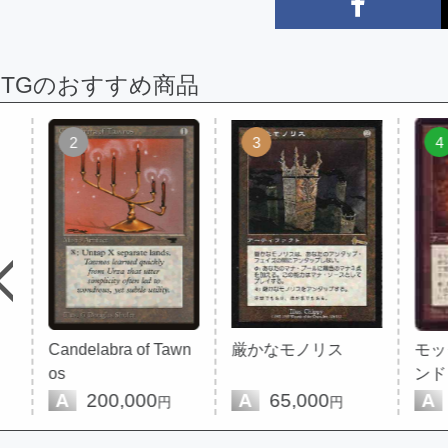
MTGのおすすめ商品
2
3
4
Candelabra of Tawn
厳かなモノリス
モック
os
ンド
A
200,000
A
65,000
A
17
円
円