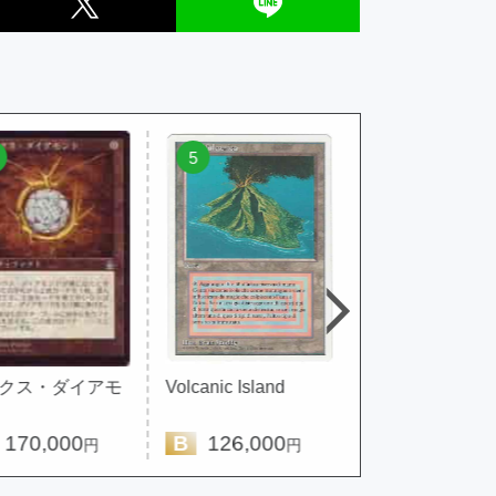
5
6
ス・ダイアモ
Volcanic Island
ライオンの瞳のダ
アモンド
0,000
B
126,000
A
130,000
円
円
円