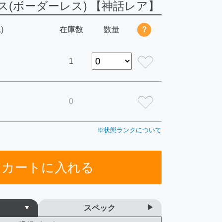
(ボーダーレス) 【神話レア】
)
在庫数
数量
？
1
0
※状態ランクについて
カートに入れる
スペック