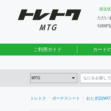
発送状
ただい
5,00
ご利用ガイド
カード
トレトク
ボーナスシート
おとぎ話(WOT