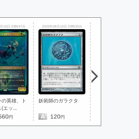
8月10日 03時47分
2026年08月10日 03時35分
2026年08月10日 03時35分
ンの英雄、ト
妖術師のガラクタ
溶岩拍車のブーツ
エッ...
660
A
120
A
280
円
円
円