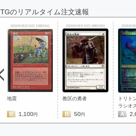
MTGのリアルタイム注文速報
2026年08月10日 10時54分
2026年08月10日 08時28分
2026年0
地震
教区の勇者
トリト
ラシオス(
B
1,100
B
50
A
2,
円
円