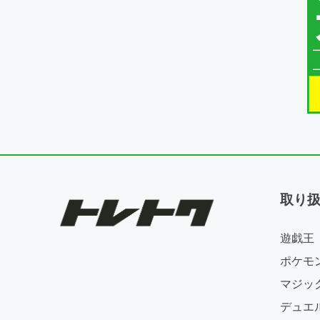
取り
遊戯王
ポケモ
マジッ
デュエ