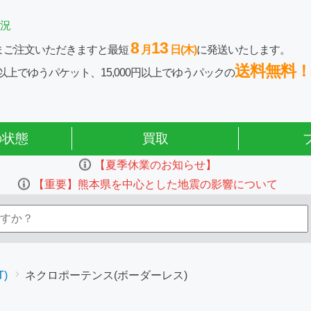
況
8
13
まご注文いただきますと最短
月
日(木)
に発送いたします。
送料無料！
0円以上でゆうパケット、15,000円以上でゆうパックの
の状態
買取
【夏季休業のお知らせ】
【重要】熊本県を中心とした地震の影響について
)
ネクロポーテンス(ボーダーレス)