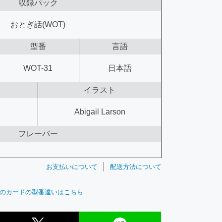
収録パック
おとぎ話(WOT)
型番
言語
WOT-31
日本語
イラスト
Abigail Larson
フレーバー
お支払いについて
配送方法について
のカードの型番違いはこちら