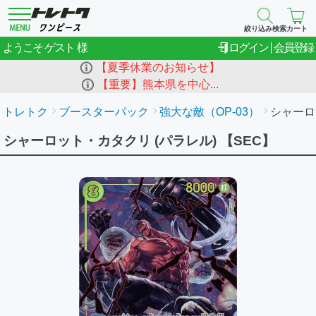
絞り込み検索
カート
ゲスト
ようこそ
ログイン
会員登録
【夏季休業のお知らせ】
【重要】熊本県を中心...
トレトク
ブースターパック
強大な敵（OP-03）
シャーロ
シャーロット・カタクリ (パラレル) 【SEC】