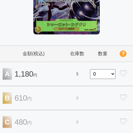
金額(税込)
在庫数
数量
？
1,180
A
5
円
610
B
0
円
480
C
0
円