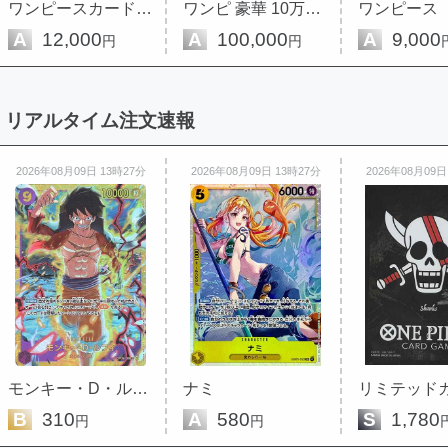
ワンピースカード 豪華 福袋 限定
ワンピ 豪華 10万円 福袋 限定
A
12,000
A
100,000
A
9,000
円
円
リアルタイム注文速報
2026年08月09日 13時27分
2026年08月09日 13時27分
2026年08月09日
モンキー・D・ルフィ
ナミ
B
310
A
580
S
1,780
円
円