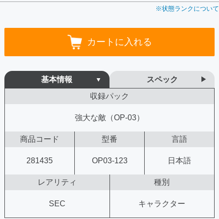
※状態ランクについて
カートに入れる
基本情報
スペック
収録パック
強大な敵（OP-03）
商品コード
型番
言語
281435
OP03-123
日本語
レアリティ
種別
SEC
キャラクター