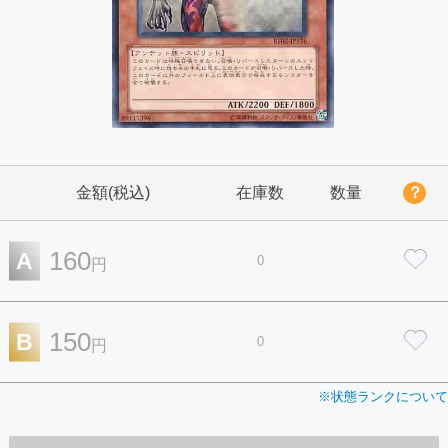
金額(税込)
在庫数
数量
？
160
A
0
円
150
B
0
円
※状態ランクについて