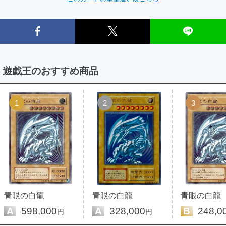
遊戯王のおすすめ商品
1
2
3
青眼の白龍
青眼の白龍
青眼の白龍
A
598,000
A
328,000
B
248,0
円
円