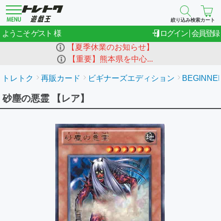
絞り込み検索
カート
ゲスト
ようこそ
ログイン
会員登録
【夏季休業のお知らせ】
【重要】熊本県を中心...
トレトク
再販カード
ビギナーズエディション
BEGINNER
砂塵の悪霊 【レア】