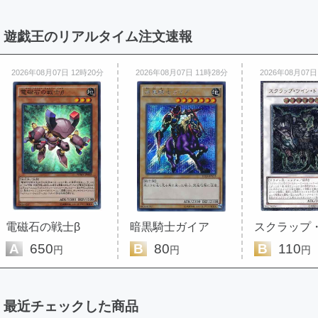
遊戯王のリアルタイム注文速報
2026年08月07日 12時20分
2026年08月07日 11時28分
2026年08月07日
電磁石の戦士β
暗黒騎士ガイア
A
650
B
80
B
110
円
円
円
最近チェックした商品