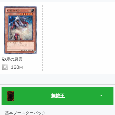
砂塵の悪霊
A
160
円
遊戯王
基本ブースターパック