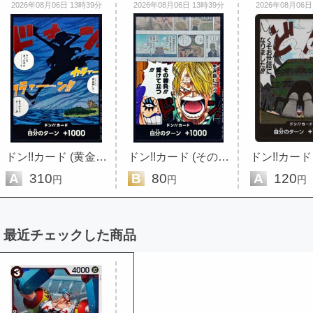
2026年08月06日 13時39分
2026年08月06日 13時39分
2026年08月06日
ドン!!カード (黄金郷は・・・そ...
ドン!!カード (その勝負!!!受けて...
A
310
B
80
A
120
円
円
円
最近チェックした商品