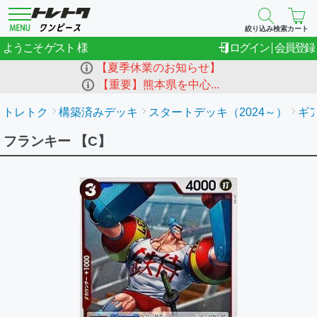
絞り込み検索
カート
ゲスト
ようこそ
ログイン
会員登録
【夏季休業のお知らせ】
【重要】熊本県を中心...
トレトク
構築済みデッキ
スタートデッキ（2024～）
ギア
フランキー 【C】