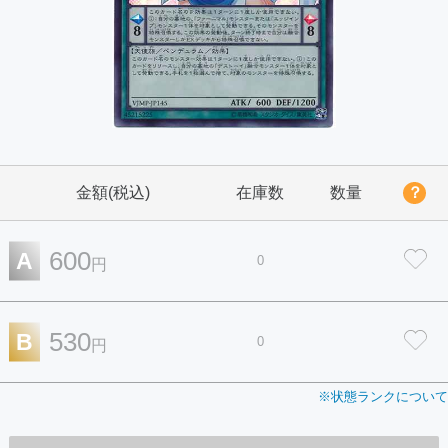
金額(税込)
在庫数
数量
？
600
A
0
円
530
B
0
円
※状態ランクについて