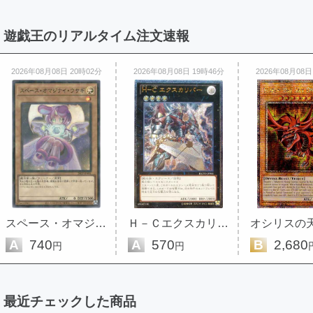
遊戯王のリアルタイム注文速報
2026年08月08日 20時02分
2026年08月08日 19時46分
2026年08月08日
スペース・オマジナイ・ウサギ
Ｈ－Ｃエクスカリバー
A
740
A
570
B
2,680
円
円
最近チェックした商品