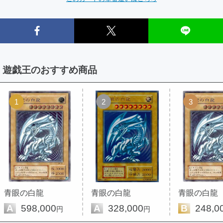
遊戯王のおすすめ商品
1
2
3
青眼の白龍
青眼の白龍
青眼の白龍
A
598,000
A
328,000
B
248,0
円
円