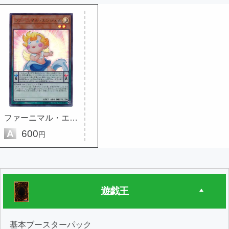
ファーニマル・エンジェル
A
600
円
遊戯王
基本ブースターパック