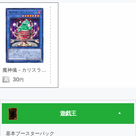
魔神儀－カリスライム
A
30
円
遊戯王
基本ブースターパック