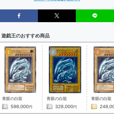
遊戯王のおすすめ商品
1
2
3
青眼の白龍
青眼の白龍
青眼の白龍
A
598,000
A
328,000
B
248,0
円
円