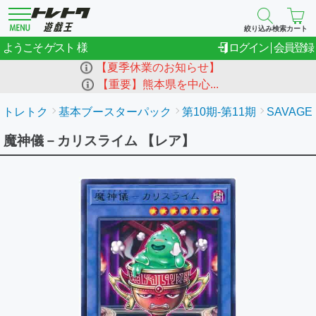
絞り込み検索
カート
ゲスト
ようこそ
ログイン
会員登録
【夏季休業のお知らせ】
【重要】熊本県を中心...
トレトク
基本ブースターパック
第10期-第11期
SAVAGE 
魔神儀－カリスライム 【レア】