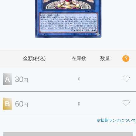
金額(税込)
在庫数
数量
？
30
A
0
円
60
B
0
円
※状態ランクについて