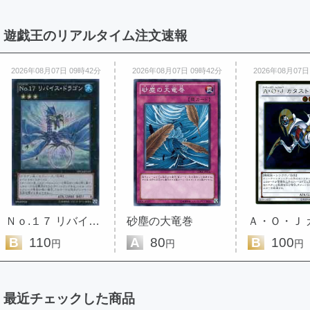
遊戯王のリアルタイム注文速報
2026年08月07日 09時42分
2026年08月07日 09時42分
2026年08月07日
Ｎｏ.１７ リバイス・ドラゴン
砂塵の大竜巻
B
110
A
80
B
100
円
円
円
最近チェックした商品