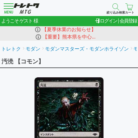
絞り込み検索
カート
ゲスト
ようこそ
ログイン
会員登録
【夏季休業のお知らせ】
【重要】熊本県を中心...
トレトク
モダン
モダンマスターズ・モダンホライゾン
モ
汚涜 【コモン】