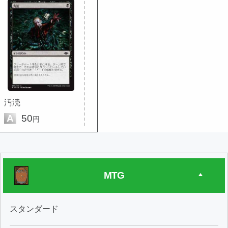
汚涜
A
50
円
MTG
スタンダード