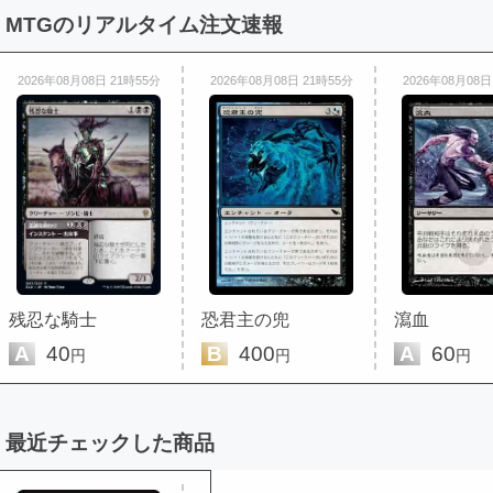
MTGのリアルタイム注文速報
2026年08月08日 21時55分
2026年08月08日 21時55分
2026年08月08日
残忍な騎士
恐君主の兜
瀉血
A
40
B
400
A
60
円
円
円
最近チェックした商品