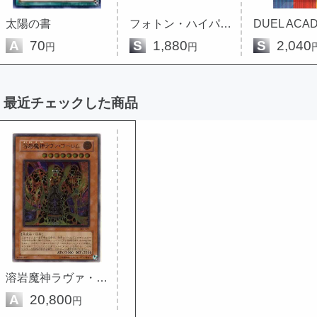
太陽の書
フォトン・ハイパーノヴァ 未開封...
A
70
S
1,880
S
2,040
円
円
最近チェックした商品
溶岩魔神ラヴァ・ゴーレム
A
20,800
円