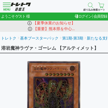
絞り込み検索
カート
ゲスト
ようこそ
ログイン
会員登録
【夏季休業のお知らせ】
【重要】熊本県を中心...
トレトク
基本ブースターパック
第1期-第3期
新たなる支配者
溶岩魔神ラヴァ・ゴーレム 【アルティメット】