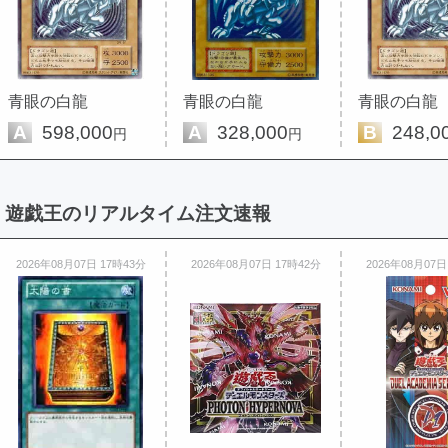
青眼の白龍
青眼の白龍
青眼の白龍
A
598,000
A
328,000
B
248,0
円
円
遊戯王のリアルタイム注文速報
2026年08月07日 17時43分
2026年08月07日 17時42分
2026年08月07日