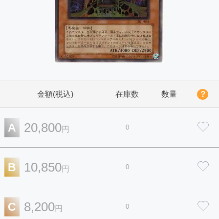
金額(税込)
在庫数
数量
？
20,800
A
0
円
10,850
B
0
円
8,200
C
0
円