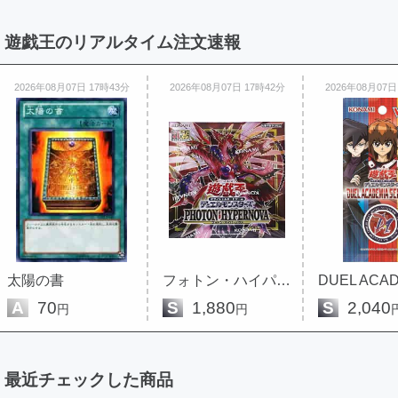
遊戯王のリアルタイム注文速報
2026年08月07日 17時43分
2026年08月07日 17時42分
2026年08月07日
太陽の書
フォトン・ハイパーノヴァ 未開封...
A
70
S
1,880
S
2,040
円
円
最近チェックした商品