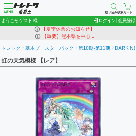
絞り込み検索
カート
ゲスト
ようこそ
ログイン
会員登録
【夏季休業のお知らせ】
【重要】熊本県を中心...
トレトク
基本ブースターパック
第10期-第11期
DARK N
虹の天気模様 【レア】