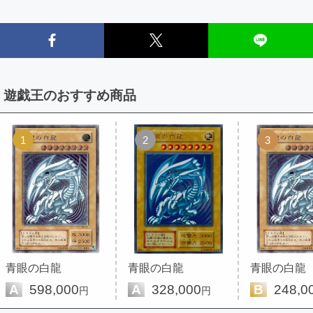
遊戯王のおすすめ商品
1
2
3
青眼の白龍
青眼の白龍
青眼の白龍
A
598,000
A
328,000
B
248,0
円
円