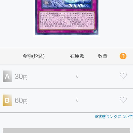
金額(税込)
在庫数
数量
？
30
A
0
円
60
B
0
円
※状態ランクについて