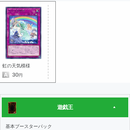
虹の天気模様
A
30
円
遊戯王
基本ブースターパック