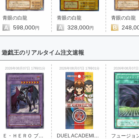
青眼の白龍
青眼の白龍
青眼の白龍
A
598,000
A
328,000
B
248,0
円
円
遊戯王のリアルタイム注文速報
2026年08月07日 17時01分
2026年08月07日 17時01分
2026年08月07日
Ｅ・ＨＥＲＯ ブラック・ネオス
DUEL ACADEMIA SELECTION 未開封 ...