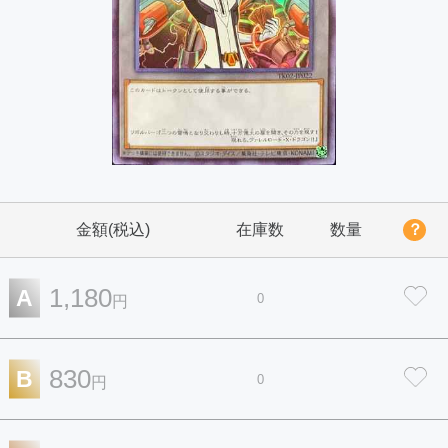
金額(税込)
在庫数
数量
？
1,180
A
0
円
830
B
0
円