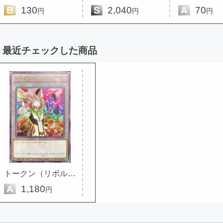
B
130
S
2,040
A
70
円
円
円
最近チェックした商品
トークン（リボルバー＆ヴァレル...
A
1,180
円