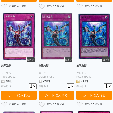
日本語
日本語
日本語
無限泡影
無限泡影
無限泡影
ノーマル
スーパー
ウルトラ
TT02-JPB22
QCDB-JP059
RC03-JP049
300
270
230
A
円
A
円
B
円
在庫数:3
在庫数:2
在庫数:2
カートに入れる
カートに入れる
カートに入れる