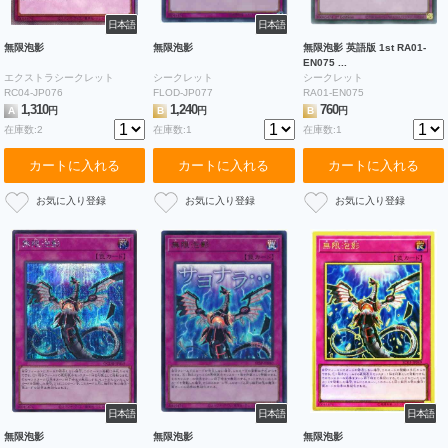
日本語
日本語
無限泡影
無限泡影
無限泡影 英語版 1st RA01-
EN075 ...
エクストラシークレット
シークレット
シークレット
RC04-JP076
FLOD-JP077
RA01-EN075
1,310
1,240
760
A
円
B
円
B
円
在庫数:2
在庫数:1
在庫数:1
カートに入れる
カートに入れる
カートに入れる
日本語
日本語
日本語
無限泡影
無限泡影
無限泡影