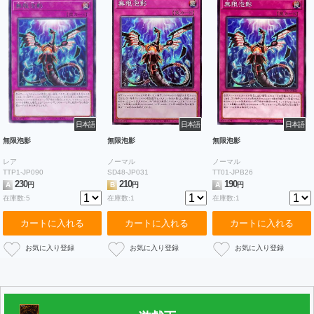
日本語
日本語
日本語
無限泡影
無限泡影
無限泡影
レア
ノーマル
ノーマル
TTP1-JP090
SD48-JP031
TT01-JPB26
230
210
190
A
円
B
円
A
円
在庫数:5
在庫数:1
在庫数:1
カートに入れる
カートに入れる
カートに入れる