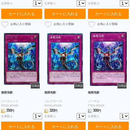
在庫数:1
在庫数:1
在庫数:3
カートに入れる
カートに入れる
カートに入れる
日本語
日本語
日本語
無限泡影
無限泡影
無限泡影
シークレット
コレクターズ
ノーマル
RC03-JP049
RC03-JP049
TT02-JPA26
350
320
300
B
円
B
円
A
円
在庫数:1
在庫数:1
在庫数:1
カートに入れる
カートに入れる
カートに入れる