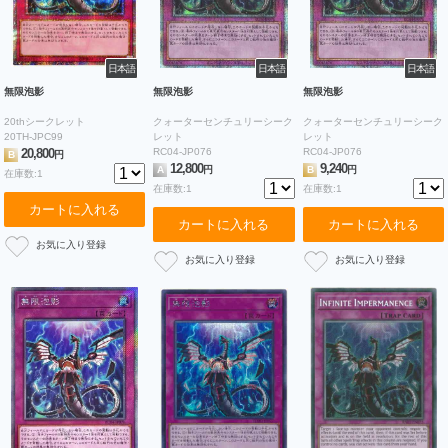
日本語
日本語
日本語
無限泡影
無限泡影
無限泡影
20thシークレット
クォーターセンチュリーシーク
クォーターセンチュリーシーク
20TH-JPC99
レット
レット
20,800
RC04-JP076
RC04-JP076
B
円
12,800
9,240
A
円
B
円
在庫数:1
在庫数:1
在庫数:1
カートに入れる
カートに入れる
カートに入れる