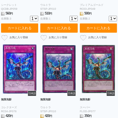
シークレット
ウルトラ
プレミアムゴールド
QCDB-JP059
STSP-JP010
RC03-JP049
560
510
500
A
円
A
円
B
円
在庫数:3
在庫数:1
在庫数:2
カートに入れる
カートに入れる
カートに入れる
日本語
日本語
日本語
無限泡影
無限泡影
無限泡影
コレクターズ
ウルトラ
スーパー
RC04-JP076
STSP-JP010
FLOD-JP077
420
420
350
A
円
B
円
A
円