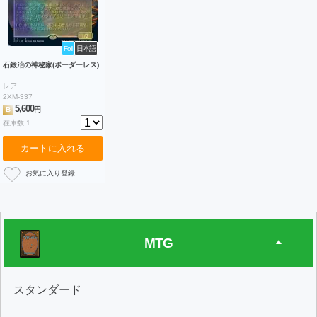
Foil
日本語
石鍛冶の神秘家(ボーダーレス)
レア
2XM-337
5,600
B
円
在庫数:1
カートに入れる
MTG
スタンダード