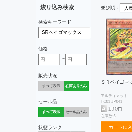
絞り込み検索
並び順：
検索キーワード
価格
~
販売状況
ＳＲベイゴマ
すべて表示
在庫ありのみ
アルティメット
セール品
HC01-JP041
A
190
円
すべて表示
セール品のみ
在庫数:5
カートに
状態ランク