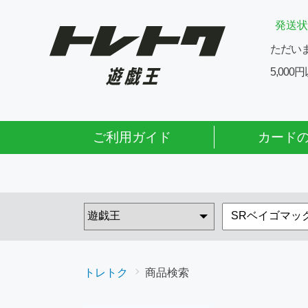
発送状
ただい
5,00
ご利用ガイド
カード
トレトク
商品検索