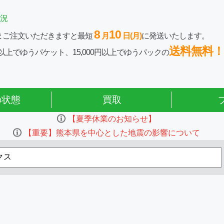
況
8
10
まご注文いただきますと最短
月
日(月)
に発送いたします。
送料無料！
0円以上でゆうパケット、15,000円以上でゆうパックの
の状態
買取
【夏季休業のお知らせ】
【重要】熊本県を中心とした地震の影響について