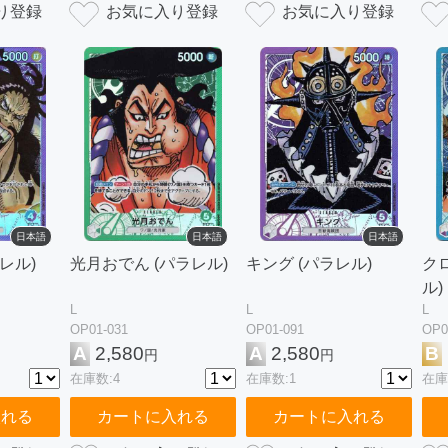
日本語
日本語
日本語
レル)
光月おでん (パラレル)
キング (パラレル)
ク
ル)
L
L
L
OP01-031
OP01-091
OP0
A
2,580
A
2,580
B
円
円
在庫数:4
在庫数:1
在庫
入れる
カートに入れる
カートに入れる