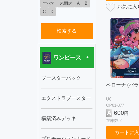
すべて
未開封
A
B
C
D
検索する
ワンピース
ブースターパック
ペローナ (パラ
エクストラブースター
UC
OP01-077
A
600
円
構築済みデッキ
在庫数:2
カートに
プロモーションカード