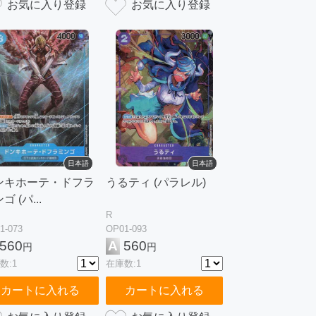
日本語
日本語
ンキホーテ・ドフラ
うるティ (パラレル)
ゴ (パ...
R
1-073
OP01-093
560
A
560
円
円
数:1
在庫数:1
カートに入れる
カートに入れる