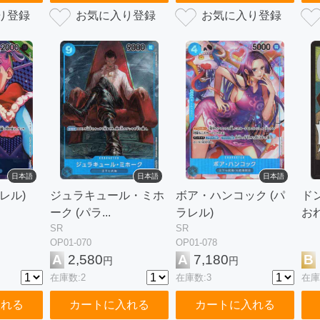
日本語
日本語
日本語
レル)
ジュラキュール・ミホ
ボア・ハンコック (パ
ドン
ーク (パラ...
ラレル)
おれ
SR
SR
OP01-070
OP01-078
A
2,580
A
7,180
B
円
円
在庫数:2
在庫数:3
在庫
入れる
カートに入れる
カートに入れる