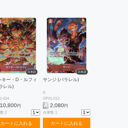
日本語
日本語
ンキー・D・ルフィ
サンジ (パラレル)
ラレル)
R
1-024
OP01-013
10,800
A
2,080
円
円
数:2
在庫数:1
カートに入れる
カートに入れる