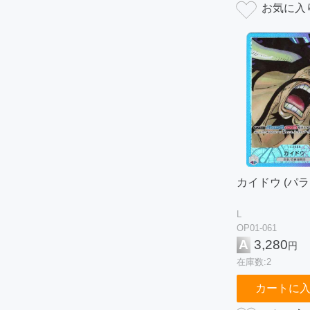
カイドウ (パラ
L
OP01-061
A
3,280
円
在庫数:2
カートに