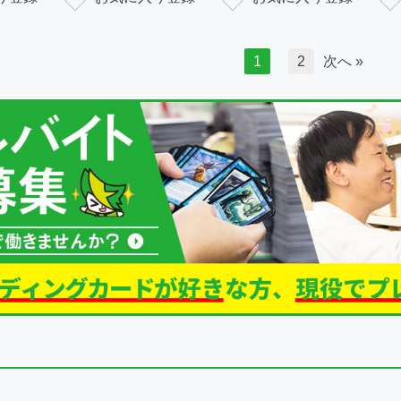
1
2
次へ »