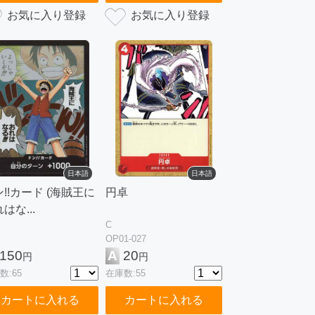
日本語
日本語
!!カード (海賊王に
円卓
はな...
C
OP01-027
150
A
20
円
円
数:65
在庫数:55
カートに入れる
カートに入れる