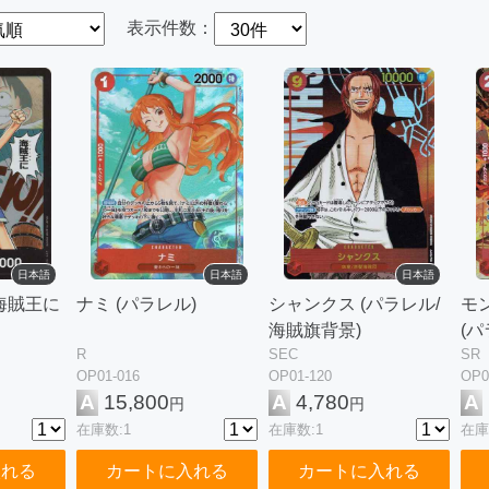
表示件数：
日本語
日本語
日本語
(海賊王に
ナミ (パラレル)
シャンクス (パラレル/
モ
海賊旗背景)
(パ
R
SEC
SR
OP01-016
OP01-120
OP0
A
15,800
A
4,780
A
円
円
在庫数:1
在庫数:1
在庫
入れる
カートに入れる
カートに入れる