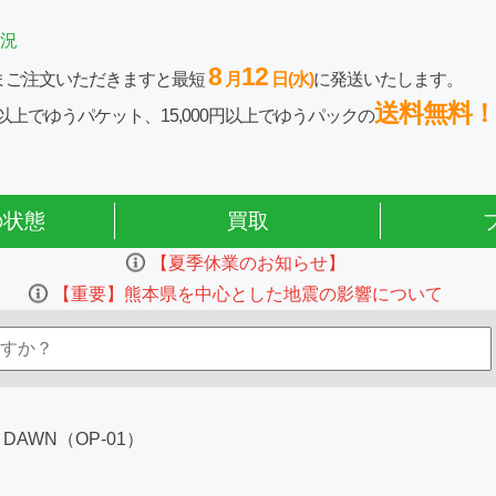
況
8
12
まご注文いただきますと最短
月
日(水)
に発送いたします。
送料無料！
0円以上でゆうパケット、15,000円以上でゆうパックの
の状態
買取
【夏季休業のお知らせ】
【重要】熊本県を中心とした地震の影響について
 DAWN（OP-01）