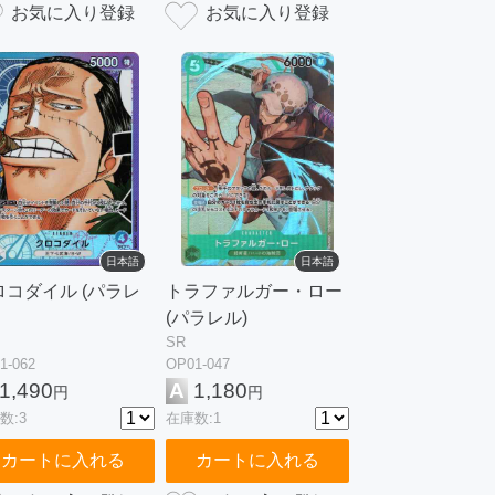
日本語
日本語
ロコダイル (パラレ
トラファルガー・ロー
(パラレル)
SR
1-062
OP01-047
1,490
A
1,180
円
円
数:3
在庫数:1
カートに入れる
カートに入れる