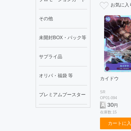
その他
未開封BOX・パック等
サプライ品
オリパ・福袋 等
カイドウ
SR
プレミアムブースター
OP01-094
A
30
円
在庫数:15
カートに