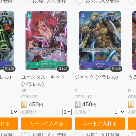
日本語
日本語
日本語
レル)
ユースタス・キッド
ジャック (パラレル)
うる
(パラレル)
SR
R
R
OP01-051
OP01-102
OP0
B
450
A
450
B
円
円
在庫数:1
在庫数:11
在庫
入れる
カートに入れる
カートに入れる