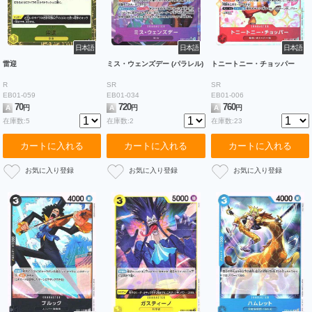
日本語
日本語
日本語
雷迎
ミス・ウェンズデー (パラレル)
トニートニー・チョッパー
R
SR
SR
EB01-059
EB01-034
EB01-006
70
720
760
A
円
A
円
A
円
在庫数:5
在庫数:2
在庫数:23
カートに入れる
カートに入れる
カートに入れる