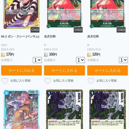
日本語
日本語
日本語
Mr.2 ボン・クレー (ベンサム)
光月日和
光月日和
SEC
R
R
EB01-061
EB01-013
EB01-013
170
160
120
B
円
A
円
B
円
在庫数:3
在庫数:6
在庫数:6
カートに入れる
カートに入れる
カートに入れる