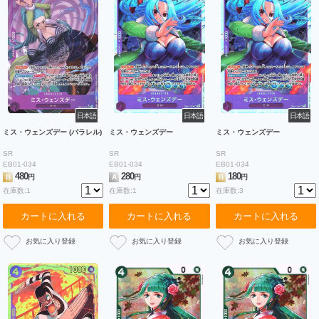
日本語
日本語
日本語
ミス・ウェンズデー (パラレル)
ミス・ウェンズデー
ミス・ウェンズデー
SR
SR
SR
EB01-034
EB01-034
EB01-034
480
280
180
B
円
A
円
B
円
在庫数:1
在庫数:1
在庫数:3
カートに入れる
カートに入れる
カートに入れる