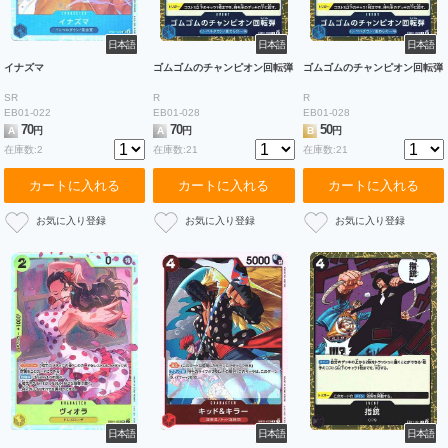
日本語
日本語
日本語
イナズマ
ゴムゴムのチャンピオン回転弾
ゴムゴムのチャンピオン回転弾
SR
R
R
EB01-022
EB01-028
EB01-028
70
70
50
A
円
A
円
B
円
在庫数:2
在庫数:21
在庫数:21
カートに入れる
カートに入れる
カートに入れる
日本語
日本語
日本語