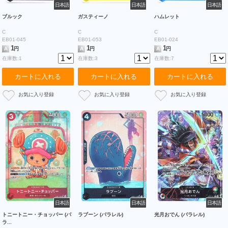
日本語
日本語
日本語
ブルック
ガスティーノ
ハムレット
C
C
C
EB01-045
EB01-053
EB01-024
1
1
1
A
円
A
円
A
円
在庫数:1
在庫数:3
在庫数:7
カートに入れる
カートに入れる
カートに入れる
日本語
日本語
日本語
トニートニー・チョッパー (パ
ラブーン (パラレル)
光月おでん (パラレル)
ラ...