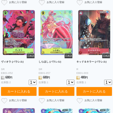
日本語
日本語
日本語
ヴィオラ (パラレル)
しらほし (パラレル)
キッド＆キラー (パラレル)
SR
SR
R
EB01-052
EB01-057
EB01-003
680
680
480
A
円
B
円
B
円
在庫数:2
在庫数:1
在庫数:1
カートに入れる
カートに入れる
カートに入れる