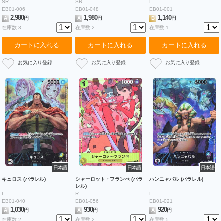
SR
SR
L
EB01-006
EB01-048
EB01-001
2,980
1,980
1,140
A
円
A
円
B
円
在庫数:3
在庫数:2
在庫数:1
カートに入れる
カートに入れる
カートに入れる
日本語
日本語
日本語
キュロス (パラレル)
シャーロット・フランぺ (パラ
ハンニャバル (パラレル)
レル)
L
R
L
EB01-040
EB01-056
EB01-021
1,030
930
920
A
円
A
円
A
円
在庫数:2
在庫数:2
在庫数:5