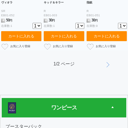
ヴィオラ
キッド＆キラー
指銃
SR
R
R
EB01-052
EB01-003
EB01-051
50
30
30
A
円
A
円
A
円
在庫数:1
在庫数:1
在庫数:9
カートに入れる
カートに入れる
カートに入れる
1/2 ページ
ワンピース
ブースターパック