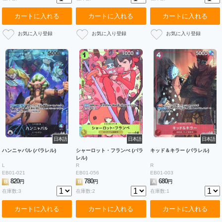
カートに入れる
カートに入れる
カートに入れる
日本語
日本語
日本語
ハンニャバル (パラレル)
シャーロット・フランぺ (パラ
キッド＆キラー (パラレル)
レル)
L
R
R
EB01-021
EB01-056
EB01-003
820
780
680
B
円
B
円
A
円
在庫数:3
在庫数:2
在庫数:1
カートに入れる
カートに入れる
カートに入れる