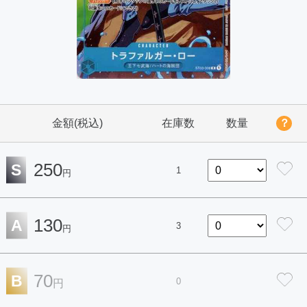
金額(税込)
在庫数
数量
？
250
S
1
円
130
A
3
円
70
B
0
円