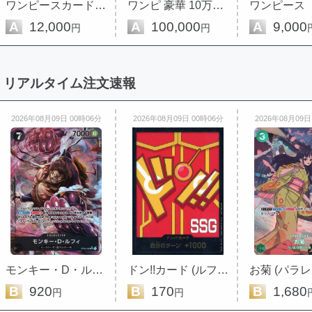
ワンピースカード 豪華 福袋 限定
ワンピ 豪華 10万円 福袋 限定
A
12,000
A
100,000
A
9,000
円
円
リアルタイム注文速報
2026年08月09日 00時06分
2026年08月09日 00時06分
2026年08月09日
モンキー・D・ルフィ (パラレル)
ドン!!カード (ルフィ/エッグヘッ...
お菊 (パラレ
B
920
B
170
B
1,680
円
円