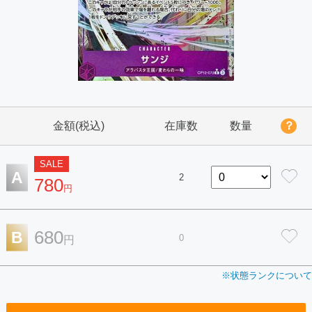
金額(税込)
在庫数
数量
？
SALE
A
2
780
円
680
B
0
円
※状態ランクについて