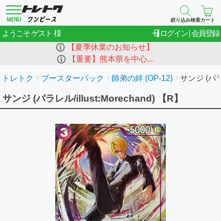
絞り込み検索
カート
ゲスト
ようこそ
ログイン
会員登録
【夏季休業のお知らせ】
【重要】熊本県を中心...
トレトク
ブースターパック
師弟の絆 (OP-12)
サンジ (パラレル
サンジ (パラレル/illust:Morechand) 【R】