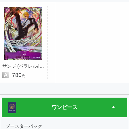
サンジ (パラレル/illust:Morechand)
A
780
円
ワンピース
ブースターパック