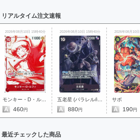
リアルタイム注文速報
2026年08月10日 15時40分
2026年08月10日 15時40分
2026年08月10日
モンキー・D・ルフィ (赤白版)
五老星 (パラレル/illust:Hayaken...
サボ
A
460
A
880
A
190
円
円
円
最近チェックした商品