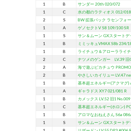
1
B
サンダー 20th 020/072
1
C
水の都のラティオス 012/018
2
S
BW 拡張パック ラセンフォー
1
A
ゲノセクトV S8 109/100 SR
1
S
サン＆ムーン GXスタートデ
1
B
ミミッキュVMAX S8b 234/18
1
B
ライチュウ＆アローラライチュウGX
2
C
ナツメのゲンガー LV.39 旧G-2
2
A
海で遊ぶピカチュウ PROMO 3
2
B
やさしいカイリュー LV.47 neo4
1
B
基本超エネルギー(アクマグ) A
1
A
ギャラドス XY7 021/081 R
1
B
カメックス LV.52 旧1 No.009
1
C
基本超エネルギー(ホロン) PC
1
B
アロマなおねえさん S6a 086/0
1
S
サン＆ムーン GXスタートデ
1
B
リザードン LV.55 DP3 #006 