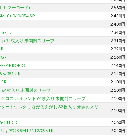
オ サマーロード)
2,560円
a 060/054 SR
2,480円
2,400円
 S-TD
2,340円
012sp 32枚入り 未開封スリーブ
2,310円
 R
2,290円
G7
2,160円
DP-P PROMO
2,140円
5/081 UR
2,120円
 SR
2,100円
 64枚入り 未開封スリーブ
2,100円
グロス ネオラント 64枚入り 未開封スリーブ
2,100円
タートウホク つながるえがお 32枚入り 未開封スリ
2,100円
141 C C
2,060円
X SM12 112/095 HR
2,020円