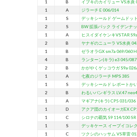
1
B
イブキのカイリュー VS水炎 049
1
A
ジラーチ E 006/014
1
S
デッキシールド ゲームドット
2
S
BW 拡張パック ライデンナッ
1
A
ヒスイダイケンキVSTAR S9a 0
2
B
ヤナギのニューラ VS水炎 043/
1
B
ゼラオラGX sm7a 069/060 H
4
B
ランターン(キラ) e3 045/087
2
B
かがやくゲッコウガ S9a 026/
1
A
七夜のジラーチ MPS 385
1
S
デッキシールド レポートかい
2
B
わるいバンギラス LV.47 neo4 
1
A
マギアナ(キラ) CP5 031/036
1
D
アクア団のカイオーガEX CP1 0
1
C
シロナの覇気 S9 114/100 SR
1
S
デッキケース イーブイコレ
1
C
ツクシのハッサム VS草雷 013/