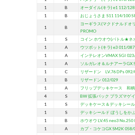
1
B
オーダイル(キラ) e1 112/128
1
B
おじょうさま S11 114/100 S
ヨーギラス(マクドナルドオリジナ
1
B
PROMO
1
S
コイン ホウオウ(バトル★ネ
1
A
ウツボット(キラ) e3 011/087
1
A
インテレオンVMAX SGI 023/
1
A
ソルガレオ＆ルナアーラGX SM11
1
C
リザードン LV.76 DPs 092/0
1
B
リザードン 012/029
1
A
フリップデッキケース 和柄
4
S
BW 拡張パック プラズマゲイ
1
S
デッキケース＆デッキシール
1
S
デッキシールド ぼうしをかぶ
1
B
ホウオウ LV.45 neo3 No.250 
1
A
カプ・コケコGX SM2K 058/0