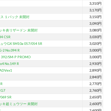
3,310円
3,170円
ス １パック 未開封
3,150円
3,090円
ッキ炎リザードン 未開封
3,080円
4 CSR
3,030円
 SM10a 057/054 SR
3,020円
 No.094 R
3,000円
92/SM-P PROMO
3,000円
 No.149 R
2,930円
DVex1
2,890円
2,840円
 R
2,770円
G7
2,760円
69 SR
2,650円
ッキ超ミュウツー 未開封
2,600円
R
2,600円