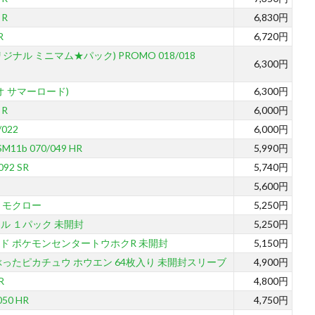
 R
6,830円
R
6,720円
ル ミニマム★パック) PROMO 018/018
6,300円
オ サマーロード)
6,300円
 R
6,000円
022
6,000円
b 070/049 HR
5,990円
92 SR
5,740円
5,600円
 モクロー
5,250円
ル １パック 未開封
5,250円
ド ポケモンセンタートウホクR 未開封
5,150円
ったピカチュウ ホウエン 64枚入り 未開封スリーブ
4,900円
R
4,800円
50 HR
4,750円