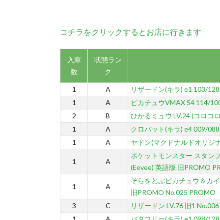
コチラをクリックするとお店に行きます
入庫
状態ラン
数
ク
1
A
リザードン(キラ) e1 103/128
1
A
ピカチュウVMAX S4 114/100
2
B
ひかるミュウ LV.24 (コロコロ)
1
A
クロバット(キラ) e4 009/088
1
A
ヤドン(マクドナルドオリジナル 
ポケットモンスター スタンプ
1
A
(Eevee) 英語版 旧PROMO 
そらをとぶピカチュウ＆カイ
1
A
旧PROMO No.025 PROMO
3
C
リザードン LV.76 旧1 No.006
1
A
バタフリー(キラ) e1 098/128