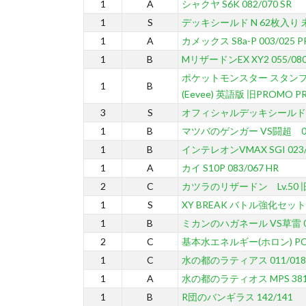
1
A
シャクヤ S6K 082/070 SR
1
S
デッキシールド N 62枚入り
1
A
カメックス S8a-P 003/025 
1
B
MリザードンEX XY2 055/080
ポケットモンスター スタンプ
1
B
(Eevee) 英語版 旧PROMO 
3
S
オフィシャルデッキシールド 
1
B
マツバのゲンガー VS闘超 021
1
B
インテレオンVMAX SGI 023/
1
A
カイ S10P 083/067 HR
2
C
カツラのリザードン Lv.50 旧G-
1
S
XY BREAK バトル強化セット
1
B
ミカンのハガネール VS草雷 03
2
C
基本水エネルギー(ホロン) PC
1
C
水の都のラティアス 011/018
1
A
水の都のラティオス MPS 38
1
B
R団のバンギラス 142/141