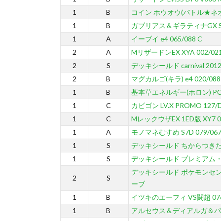
1
B
コイン ホウオウ(バトル★ネ
1
B
ガブリアス＆ギラティナGX SM10
1
A
イーブイ e4 065/088 C
2
A
MリザードンEX XYA 002/021
2
S
デッキシールド carnival 2
2
B
マグカルゴ(キラ) e4 020/088
1
B
基本草エネルギー(ホロン) PC
1
C
カビゴン LV.X PROMO 127/
1
C
MレックウザEX 1ED版 XY7 09
1
A
モノマネむすめ S7D 079/067
1
S
デッキシールド ちからつきた
1
S
デッキシールド プレミアム・
デッキシールド ポケモンセン
2
S
ーブ
1
B
イツキのエーフィ VS闘超 076/
1
B
アルセウス＆ディアルガ＆パルキアG