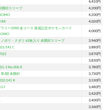
4,410円
 未開封スリーブ
4,200円
PROMO
4,200円
 RR
4,020円
ラリー2000 金コース 達成記念ポケモンカード
4,000円
PROMO
ノボリ・クダリ 62枚入り 未開封スリーブ
3,960円
/141 C
3,880円
022
3,870円
3,830円
2 No.006 R
3,780円
 草/闘 未開封
3,730円
2/141 R
3,530円
G7
3,480円
3,420円
1
3,400円
3,360円