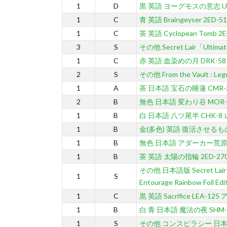
1
D
黒 英語 ヨーグモスの意志 US
1
C
青 英語 Braingeyser 2ED-5
1
C
茶 英語 Cyclopean Tomb 2
3
S
その他 Secret Lair「Ultimate
1
C
赤 英語 血染めの月 DRK-5
2
S
その他 From the Vault : L
1
A
茶 日本語 宝石の睡蓮 CMR-
2
B
無色 日本語 変わり谷 MOR-
1
B
白 日本語 八ツ尾半 CHK-8
1
B
金(多色) 英語 復活させるもの
1
B
無色 日本語 アダーカー荒原 1
1
B
茶 英語 太陽の指輪 2ED-2
その他 日本語版 Secret Lair Dr
1
S
Entourage Rainbow Foil 
1
C
黒 英語 Sacrifice LEA-1
1
B
白 青 日本語 魔法の夜 SHM-
1
S
その他 コンスピラシー 日本