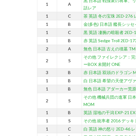
黒 日本語 戦慄衆の将軍、リリ
1
A
話レア
1
C
茶 英語 冬の宝珠 2ED-276
1
B
金(多色) 日本語 艦長シッセイ 
1
C
黒 英語 凄腕の暗殺者 2ED-1
1
B
赤 英語 Sedge Troll 2ED-1
2
A
無色 日本語 古えの墳墓 TM
その他 ファイレクシア：完
2
S
ーBOX 未開封 ONE
3
B
赤 日本語 双頭のドラゴン MM
1
B
白 日本語 希望の天使アヴァシ
1
B
無色 日本語 アダーカー荒原 9
その他 機械兵団の進軍 日本
2
S
MOM
1
B
英語 湿地の干潟 EXP-21 EX
1
S
その他 統率者 2016 デッ
1
C
白 英語 神の怒り 2ED-46 