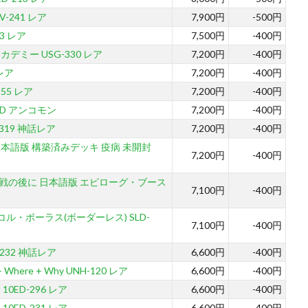
V-241 レア
7,900円
-500円
3 レア
7,500円
-400円
デミー USG-330 レア
7,200円
-400円
 レア
7,200円
-400円
55 レア
7,200円
-400円
2D アンコモン
7,200円
-400円
319 神話レア
7,200円
-400円
本語版 構築済みデッキ 疫病 未開封
7,200円
-400円
戦の後に 日本語版 エピローグ・ブース
7,100円
-400円
コル・ボーラス(ボーダーレス) SLD-
7,100円
-400円
232 神話レア
6,600円
-400円
+ Where + Why UNH-120 レア
6,600円
-400円
0ED-296 レア
6,600円
-400円
0ED-231 レア
6,600円
-400円