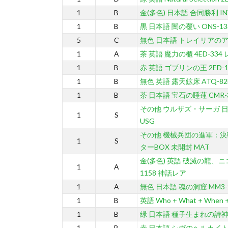
1
B
金(多色) 日本語 合同勝利 IN
1
B
黒 日本語 闇の覆い ONS-13
5
C
無色 日本語 トレイリアのアカ
1
A
茶 英語 魔力の櫃 4ED-334
1
B
赤 英語 ゴブリンの王 2ED-1
1
B
無色 英語 露天鉱床 ATQ-8
1
B
茶 日本語 宝石の睡蓮 CMR-
その他 ウルザズ・サーガ 日
1
S
USG
その他 機械兵団の進軍：決
1
S
ターBOX 未開封 MAT
金(多色) 英語 破滅の龍、ニ
1
A
1158 神話レア
1
A
無色 日本語 魂の洞窟 MM3-
1
B
英語 Who + What + When 
1
B
緑 日本語 種子生まれの詩神 1
1
B
赤 日本語 シヴのヘルカイト 1