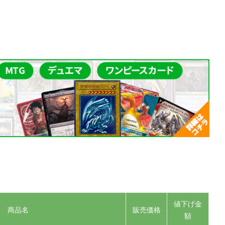
値下げ金
商品名
販売価格
額