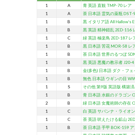
1
A
青 英語 直観 TMP-70 レア
1
A
茶 日本語 霊気の薬瓶 DST-
1
B
黒 イタリア語 All Hallow’s 
1
B
黒 英語 精神錯乱 2ED-116
1
C
緑 英語 極楽鳥 2ED-187 レ
1
B
黒 日本語 苦花 MOR-58 レ
1
B
茶 日本語 世界のるつぼ 5DN
1
B
黒 英語 悪魔の教示者 J20-
1
B
金(多色) 日本語 ダク・フェイ
1
B
無色 日本語 ウギンの目 WW
1
S
その他 第9版 英語版 構築済み
1
B
青 日本語 水銀のドラゴン ON
2
B
緑 日本語 女魔術師の存在 ON
1
C
白 英語 サバンナ・ライオン 2
1
C
茶 英語 吠えたける鉱山 2ED
1
B
茶 日本語 手甲 BOK-159