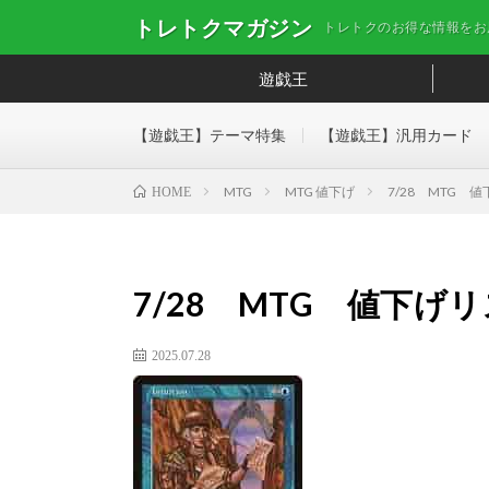
トレトクマガジン
トレトクのお得な情報をお
遊戯王
【遊戯王】テーマ特集
【遊戯王】汎用カード
MTG
MTG 値下げ
7/28 MTG 
HOME
7/28 MTG 値下げ
2025.07.28