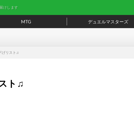
届けします
MTG
デュエルマスターズ
値下げリスト♫
リスト♫