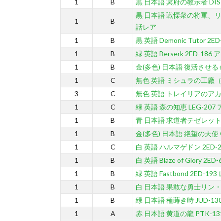
1
B
黒 日本語 冥府の教示者 DIS
黒 日本語 戦慄衆の将軍、リリ
1
B
話レア
1
B
黒 英語 Demonic Tutor 2
1
B
緑 英語 Berserk 2ED-18
1
B
金(多色) 日本語 復活させるも
1
C
無色 英語 ミシュラの工廠（夏
3
C
無色 英語 トレイリアのアカデ
1
C
緑 英語 森の知恵 LEG-20
1
B
青 日本語 求道者テゼレット 
1
B
金(多色) 日本語 絶望の天使 G
1
C
白 英語 ハルマゲドン 2ED-
1
B
白 英語 Blaze of Glory 2ED
1
B
緑 英語 Fastbond 2ED-193
1
B
白 日本語 果敢な勇士リン・シ
1
B
緑 日本語 種蒔き時 JUD-13
1
A
赤 日本語 黄道の龍 PTK-13