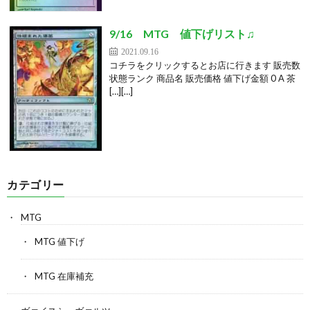
9/16 MTG 値下げリスト♫
2021.09.16
コチラをクリックするとお店に行きます 販売数
状態ランク 商品名 販売価格 値下げ金額 0 A 茶
[…][…]
カテゴリー
MTG
MTG 値下げ
MTG 在庫補充