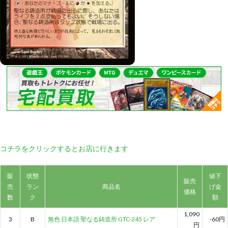
コチラをクリックするとお店に行きます
販
状態
値下
販売
売
ラン
商品名
げ金
価格
数
ク
額
1,090
3
B
無色 日本語 聖なる鋳造所 GTC-245 レア
-60円
円