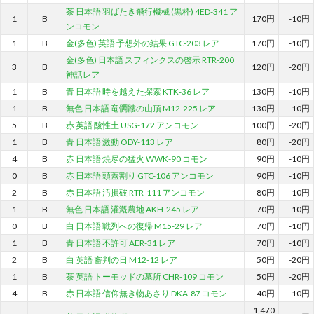
茶 日本語 羽ばたき飛行機械 (黒枠) 4ED-341 ア
1
B
170円
-10円
ンコモン
1
B
金(多色) 英語 予想外の結果 GTC-203 レア
170円
-10円
金(多色) 日本語 スフィンクスの啓示 RTR-200
3
B
120円
-20円
神話レア
1
B
青 日本語 時を越えた探索 KTK-36 レア
130円
-10円
1
B
無色 日本語 竜髑髏の山頂 M12-225 レア
130円
-10円
5
B
赤 英語 酸性土 USG-172 アンコモン
100円
-20円
1
B
青 日本語 激動 ODY-113 レア
80円
-20円
4
B
赤 日本語 焼尽の猛火 WWK-90 コモン
90円
-10円
0
B
赤 日本語 頭蓋割り GTC-106 アンコモン
90円
-10円
2
B
赤 日本語 汚損破 RTR-111 アンコモン
80円
-10円
1
B
無色 日本語 灌漑農地 AKH-245 レア
70円
-10円
0
B
白 日本語 戦列への復帰 M15-29 レア
70円
-10円
1
B
青 日本語 不許可 AER-31 レア
70円
-10円
2
B
白 英語 審判の日 M12-12 レア
50円
-20円
1
B
茶 英語 トーモッドの墓所 CHR-109 コモン
50円
-20円
4
B
赤 日本語 信仰無き物あさり DKA-87 コモン
40円
-10円
1,470