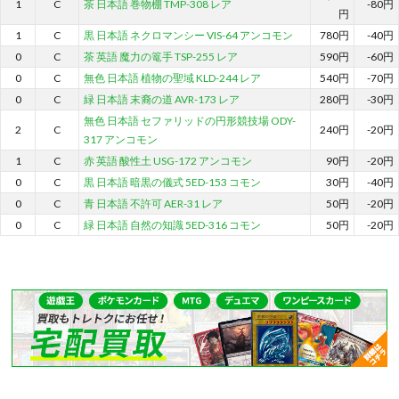
1
C
茶 日本語 巻物棚 TMP-308 レア
-80円
円
1
C
黒 日本語 ネクロマンシー VIS-64 アンコモン
780円
-40円
0
C
茶 英語 魔力の篭手 TSP-255 レア
590円
-60円
0
C
無色 日本語 植物の聖域 KLD-244 レア
540円
-70円
0
C
緑 日本語 末裔の道 AVR-173 レア
280円
-30円
無色 日本語 セファリッドの円形競技場 ODY-
2
C
240円
-20円
317 アンコモン
1
C
赤 英語 酸性土 USG-172 アンコモン
90円
-20円
0
C
黒 日本語 暗黒の儀式 5ED-153 コモン
30円
-40円
0
C
青 日本語 不許可 AER-31 レア
50円
-20円
0
C
緑 日本語 自然の知識 5ED-316 コモン
50円
-20円