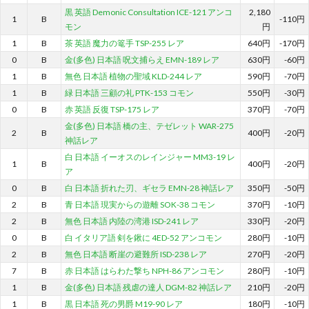
黒 英語 Demonic Consultation ICE-121 アンコ
2,180
1
B
-110円
モン
円
1
B
茶 英語 魔力の篭手 TSP-255 レア
640円
-170円
0
B
金(多色) 日本語 呪文捕らえ EMN-189 レア
630円
-60円
1
B
無色 日本語 植物の聖域 KLD-244 レア
590円
-70円
1
B
緑 日本語 三顧の礼 PTK-153 コモン
550円
-30円
0
B
赤 英語 反復 TSP-175 レア
370円
-70円
金(多色) 日本語 橋の主、テゼレット WAR-275
2
B
400円
-20円
神話レア
白 日本語 イーオスのレインジャー MM3-19 レ
1
B
400円
-20円
ア
0
B
白 日本語 折れた刃、ギセラ EMN-28 神話レア
350円
-50円
2
B
青 日本語 現実からの遊離 SOK-38 コモン
370円
-10円
2
B
無色 日本語 内陸の湾港 ISD-241 レア
330円
-20円
0
B
白 イタリア語 剣を鍬に 4ED-52 アンコモン
280円
-10円
2
B
無色 日本語 断崖の避難所 ISD-238 レア
270円
-20円
7
B
赤 日本語 はらわた撃ち NPH-86 アンコモン
280円
-10円
1
B
金(多色) 日本語 残虐の達人 DGM-82 神話レア
210円
-20円
1
B
黒 日本語 死の男爵 M19-90 レア
180円
-10円