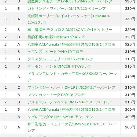
2
B
悪魔神デスモナーク DMC55 18/84/Y8 スーパーレア
330円
1
B
ガトリング・ワイバーン DM1 7/110 ベリーレア
330円
光鎧龍ホーリーグレイス(シークレット) DM23RP4
3
A
330円
12A/20 レア
2
B
極・魔壊王 デスゴロス DMR16G V1b/V1 ビクトリー
320円
2
B
目的不明の作戦 DMX24 17/54 レア
320円
2
A
八頭竜 ACE-Yamata / 神秘の宝剣 DMBD18 3/14 プロモ
320円
1
B
ヘブンズ・ゲート P44/Y10 プロモ
310円
1
B
クリスタル・メモリー DM1 22/110 レア
310円
1
B
デーモン・ハンド DMC28 4/19/Y5 レア
310円
ドラゴンフレンド・カチュア DMX06 S2/S2 スーパーレ
1
A
310円
ア
1
C
ファンタジー・ハート DM19 S4/S10/Y5 スーパーレア
310円
1
B
マシンガン・トーク P8/Y18 プロモ
310円
2
B
アストラル・テンペスト DM17 S1/S5 スーパーレア
310円
1
B
八頭竜 ACE-Yamata / 神秘の宝剣 DMBD18 3/14 プロモ
300円
1
B
シビレアシダケ DM1 69/110 アンコモン
300円
月下卍壊 ガ・リュミーズ 卍 DM26SD1D 1/13 スーパー
3
A
300円
レア