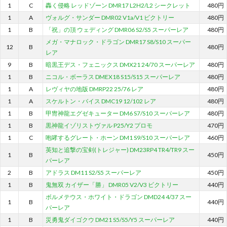
1
C
轟く侵略 レッドゾーン DMR17 L2H2/L2 シークレット
480円
1
A
ヴォルグ・サンダー DMR02 V1a/V1 ビクトリー
480円
1
B
「祝」の頂 ウェディング DMR06 S2/S5 スーパーレア
480円
メガ・マナロック・ドラゴン DMR17 S8/S10 スーパー
12
B
480円
レア
9
B
暗黒王デス・フェニックス DMX21 24/70 スーパーレア
480円
1
B
ニコル・ボーラス DMEX18 S15/S15 スーパーレア
480円
1
A
レヴィヤの地版 DMRP22 25/76 レア
480円
1
A
スケルトン・バイス DMC19 12/102 レア
480円
1
B
甲冑神龍エグゼキューター DM6 S7/S10 スーパーレア
480円
1
B
黒神龍イゾリストヴァル P25/Y2 プロモ
470円
1
C
咆哮するグレート・ホーン DM1 S9/S10 スーパーレア
460円
英知と追撃の宝剣(トレジャー) DM23RP4 TR4/TR9 スー
1
B
450円
パーレア
2
B
アドラス DM11 S2/S5 スーパーレア
450円
1
B
鬼無双 カイザー「勝」 DMR05 V2/V3 ビクトリー
440円
ボルメテウス・ホワイト・ドラゴン DMD24 4/37 スー
1
B
440円
パーレア
1
B
災勇鬼ダイゴクウ DM21 S5/S5/Y5 スーパーレア
440円