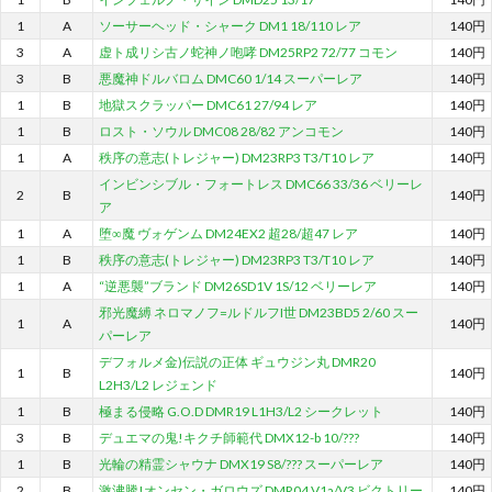
1
A
ソーサーヘッド・シャーク DM1 18/110 レア
140円
3
A
虚ト成リシ古ノ蛇神ノ咆哮 DM25RP2 72/77 コモン
140円
3
B
悪魔神ドルバロム DMC60 1/14 スーパーレア
140円
1
B
地獄スクラッパー DMC61 27/94 レア
140円
1
B
ロスト・ソウル DMC08 28/82 アンコモン
140円
1
A
秩序の意志(トレジャー) DM23RP3 T3/T10 レア
140円
インビンシブル・フォートレス DMC66 33/36 ベリーレ
2
B
140円
ア
1
A
堕∞魔 ヴォゲンム DM24EX2 超28/超47 レア
140円
1
B
秩序の意志(トレジャー) DM23RP3 T3/T10 レア
140円
1
A
“逆悪襲”ブランド DM26SD1V 1S/12 ベリーレア
140円
邪光魔縛 ネロマノフ=ルドルフI世 DM23BD5 2/60 スー
1
A
140円
パーレア
デフォルメ金)伝説の正体 ギュウジン丸 DMR20
1
B
140円
L2H3/L2 レジェンド
1
B
極まる侵略 G.O.D DMR19 L1H3/L2 シークレット
140円
3
B
デュエマの鬼!キクチ師範代 DMX12-b 10/???
140円
1
B
光輪の精霊シャウナ DMX19 S8/??? スーパーレア
140円
2
B
激沸騰!オンセン・ガロウズ DMR04 V1a/V3 ビクトリー
140円