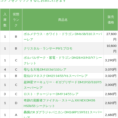
入
状態
販売
庫
ラン
商品名
価格
数
ク
ボルメテウス・ホワイト・ドラゴン DM6 S8/S10 スーパ
27,800
1
B
ーレア
円
10,800
1
B
クリスタル・ランサー P9/1 プロモ
円
ボルバルザーク・紫電・ドラゴン DM28 H3/H3/Y7 シー
1
C
3,290円
クレット
4
C
母なる大地 DM10 36/110 レア
3,070円
1
B
龍仙ロマネスク DM25 S4/S5/Y6 スーパーレア
3,020円
超神星マーキュリー・ギガブリザード DM19 S3/S10/Y5
1
C
3,000円
スーパーレア
3
C
ロスト・チャージャー DM9 14/55 レア
2,880円
奇跡の覚醒者ファイナル・ストーム XX NEX DM38
1
D
2,820円
HS3b/S5 シークレット
轟腕のR ダグラジャパニカン DM26RP1 S9/S11 スーパー
1
A
2,680円
レア