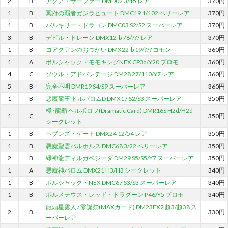
2
B
アクア・サーファー DMD02 3/15 レア
370円
1
B
冥府の覇者ガジラビュート DMC19 1/102 ベリーレア
370円
1
B
バルキリー・ドラゴン DMC03 S2/S2 スーパーレア
370円
3
B
デビル・ドレーン DMX12-b 78/??? レア
370円
1
B
コアクアンのおつかい DMX22-b 19/??? コモン
360円
1
A
ボルシャック・モモキングNEX CP3a/Y20 プロモ
360円
4
C
ソウル・アドバンテージ DM28 27/110/Y7 レア
360円
5
B
完全不明 DMR19 S4/S9 スーパーレア
360円
1
B
悪魔龍王 ドルバロムD DMX17 S2/S3 スーパーレア
350円
極･龍覇 ヘルボロフ(Dramatic Card) DMR16S H2d/H2d
1
C
350円
シークレット
1
B
ヘブンズ・ゲート DMX24 12/54 レア
350円
1
B
悪魔聖霊バルホルス DMC68 3/22 ベリーレア
350円
2
B
緑神龍ディルガベジーダ DM29 S5/S5/Y7 スーパーレア
350円
1
A
悪魔神バロム DMX21 H3/H3 シークレット
340円
1
B
ボルシャック・NEX DMC67 S3/S3 スーパーレア
340円
1
B
ボルメテウス・レッド・ドラグーン P46/Y5 プロモ
340円
龍頭星雲人 / 零誕祭(MAXカード) DM23EX2 超3/超38 ス
2
B
330円
ーパーレア