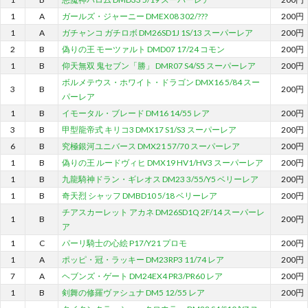
1
A
ガールズ・ジャーニー DMEX08 302/???
200円
1
A
ガチャンコ ガチロボ DM26SD1J 1S/13 スーパーレア
200円
2
B
偽りの王 モーツァルト DMD07 17/24 コモン
200円
1
B
仰天無双 鬼セブン「勝」 DMR07 S4/S5 スーパーレア
200円
ボルメテウス・ホワイト・ドラゴン DMX16 5/84 スー
3
B
200円
パーレア
1
B
イモータル・ブレード DM16 14/55 レア
200円
3
B
甲型龍帝式 キリコ3 DMX17 S1/S3 スーパーレア
200円
6
B
究極銀河ユニバース DMX21 57/70 スーパーレア
200円
1
B
偽りの王 ルードヴィヒ DMX19 HV1/HV3 スーパーレア
200円
1
B
九龍騎神ドラン・ギレオス DM23 3/55/Y5 ベリーレア
200円
1
B
奇天烈 シャッフ DMBD10 5/18 ベリーレア
200円
チアスカーレット アカネ DM26SD1Q 2F/14 スーパーレ
1
B
200円
ア
1
C
パーリ騎士の心絵 P17/Y21 プロモ
200円
1
A
ポッピ・冠・ラッキー DM23RP3 11/74 レア
200円
7
A
ヘブンズ・ゲート DM24EX4 PR3/PR60 レア
200円
1
B
剣舞の修羅ヴァシュナ DM5 12/55 レア
200円