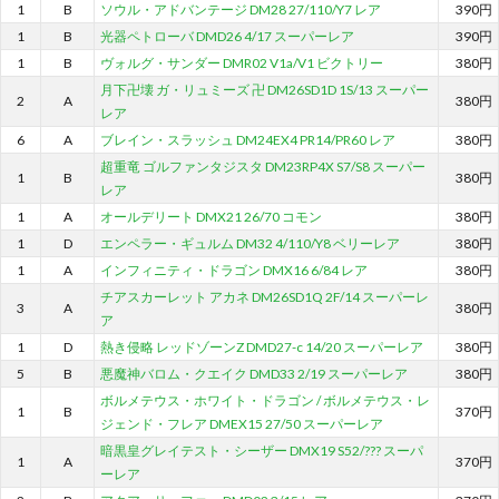
1
B
ソウル・アドバンテージ DM28 27/110/Y7 レア
390円
1
B
光器ペトローバ DMD26 4/17 スーパーレア
390円
1
B
ヴォルグ・サンダー DMR02 V1a/V1 ビクトリー
380円
月下卍壊 ガ・リュミーズ 卍 DM26SD1D 1S/13 スーパー
2
A
380円
レア
6
A
ブレイン・スラッシュ DM24EX4 PR14/PR60 レア
380円
超重竜 ゴルファンタジスタ DM23RP4X S7/S8 スーパー
1
B
380円
レア
1
A
オールデリート DMX21 26/70 コモン
380円
1
D
エンペラー・ギュルム DM32 4/110/Y8 ベリーレア
380円
1
A
インフィニティ・ドラゴン DMX16 6/84 レア
380円
チアスカーレット アカネ DM26SD1Q 2F/14 スーパーレ
3
A
380円
ア
1
D
熱き侵略 レッドゾーンZ DMD27-c 14/20 スーパーレア
380円
5
B
悪魔神バロム・クエイク DMD33 2/19 スーパーレア
380円
ボルメテウス・ホワイト・ドラゴン / ボルメテウス・レ
1
B
370円
ジェンド・フレア DMEX15 27/50 スーパーレア
暗黒皇グレイテスト・シーザー DMX19 S52/??? スーパ
1
A
370円
ーレア