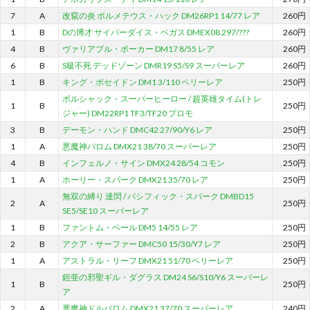
7
A
改竄の炎 ボルメテウス・ハック DM26RP1 14/77 レア
260円
1
B
Dの博才 サイバーダイス・ベガス DMEX08 297/???
260円
4
B
ヴァリアブル・ポーカー DM17 8/55 レア
260円
6
B
S級不死 デッドゾーン DMR19 S5/S9 スーパーレア
260円
1
B
キング・ポセイドン DM1 3/110 ベリーレア
250円
ボルシャック・スーパーヒーロー / 超英雄タイム(トレ
1
B
250円
ジャー) DM22RP1 TF3/TF20 プロモ
3
B
デーモン・ハンド DMC42 27/90/Y6 レア
250円
1
A
悪魔神バロム DMX21 38/70 スーパーレア
250円
4
B
インフェルノ・サイン DMX24 28/54 コモン
250円
1
A
ホーリー・スパーク DMX21 35/70 レア
250円
無双の縛り 達閃 / パシフィック・スパーク DMBD15
2
A
250円
SE5/SE10 スーパーレア
1
B
ファントム・ベール DM5 14/55 レア
250円
2
B
アクア・サーファー DMC50 15/30/Y7 レア
250円
1
A
アストラル・リーフ DMX21 51/70 ベリーレア
250円
鎧亜の邪聖ギル・ダグラス DM24 S6/S10/Y6 スーパーレ
1
B
250円
ア
2
A
悪魔神ドルバロム DMX21 37/70 スーパーレア
240円