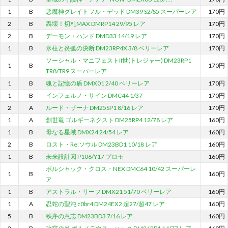
1
B
悪魔神グレイトフル・デッド DM39 S2/S5 スーパーレア
170円
2
B
轟壊！切札MAX DMRP14 29/95 レア
170円
2
B
デーモン・ハンド DMD33 14/19 レア
170円
1
B
氷柱と炎弧の決断 DM23RP4X 3/8 ベリーレア
170円
ソーシャル・マニフェストII世(トレジャー) DM23RP1
1
B
170円
TR8/TR9 スーパーレア
1
B
魂と記憶の盾 DMX01 2/40 ベリーレア
170円
1
B
インフェルノ・サイン DMC44 1/37
170円
2
A
ルード・ザーナ DM25SP1 8/16 レア
170円
1
A
創世竜 ゴルギーネクスト DM25RP4 12/78 レア
160円
1
B
母なる星域 DMX24 24/54 レア
160円
2
B
ロスト・Re:ソウル DM23BD1 10/18 レア
160円
1
B
未来設計図 P106/Y17 プロモ
160円
ボルシャック・クロス・NEX DMC64 10/42 スーパーレ
1
B
160円
ア
1
B
アストラル・リーフ DMX21 51/70 ベリーレア
160円
1
A
忍蛇の聖沌 c0br4 DM24EX2 超27/超47 レア
160円
5
B
秩序の意志 DM23BD3 7/16 レア
160円