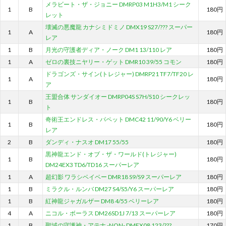
メラビート・ザ・ジョニー DMRP03 M1H3/M1 シーク
1
B
180円
レット
壊滅の悪魔龍 カナシミドミノ DMX19 S27/??? スーパー
1
A
180円
レア
1
B
月光の守護者ディア・ノーク DM1 13/110 レア
180円
1
A
ゼロの裏技ニヤリー・ゲット DMR10 39/55 コモン
180円
ドラゴンズ・サイン(トレジャー) DMRP21 TF7/TF20 レ
1
A
180円
ア
王盟合体 サンダイオー DMRP04S S7H/S10 シークレッ
1
B
180円
ト
奇術王エンドレス・パペット DMC42 11/90/Y6 ベリー
1
B
180円
レア
2
B
ダンディ・ナスオ DM17 55/55
180円
黒神龍エンド・オブ・ザ・ワールド(トレジャー)
1
B
180円
DM24EX3 TD6/TD16 スーパーレア
1
A
超幻影 ワラシベイベー DMR18 S9/S9 スーパーレア
180円
1
B
ミラクル・ルンバ DM27 S4/S5/Y6 スーパーレア
180円
1
B
紅神龍ジャガルザー DM8 4/55 ベリーレア
180円
4
A
ニコル・ボーラス DM26SD1J 7/13 スーパーレア
180円
1
B
聖域の守護神・アテナ -NON- DMEX08 123/???
170円