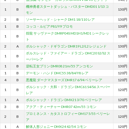
機神勇者スタートダッシュ・バスター DMD01 1/13 コ
1
B
130円
モン
2
B
ソーサーヘッド・シャーク DM1 18/110 レア
130円
1
B
コッコ・ルピア P81/Y9 プロモ
130円
煌龍 サッヴァーク DMRP04S MD1H1/MD1 シークレッ
1
B
130円
ト
2
A
ボルシャック・ドギラゴン DMR19 L2/L2 レジェンド
130円
ボルスレッド・ファイアー・ドラゴン DMC20 S2/S2 ス
1
B
130円
ーパーレア
1
B
逆転王女プリン DMR08 21m/55 アンコモン
130円
1
B
デーモン・ハンド DMC55 38/84/Y8 レア
120円
4
B
悪魔龍 ダークマスターズ DMR17 6/94 ベリーレア
120円
ボルシャック・大和・ドラゴン DMC61 S4/S6 スーパー
1
B
120円
レア
1
A
ボルシャック・ドラゴン DMX21 3/70 ベリーレア
120円
3
B
アクア・ティーチャー DMR07 42m/55 コモン
120円
プロミネンス・カタストロフィー DM17 5/55 ベリーレ
2
B
120円
ア
1
A
解体人形ジェニー DMX24 42/54 コモン
120円