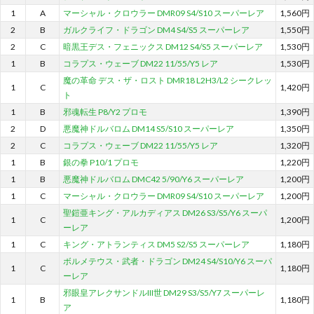
1
A
マーシャル・クロウラー DMR09 S4/S10 スーパーレア
1,560円
2
B
ガルクライフ・ドラゴン DM4 S4/S5 スーパーレア
1,550円
2
C
暗黒王デス・フェニックス DM12 S4/S5 スーパーレア
1,530円
1
B
コラプス・ウェーブ DM22 11/55/Y5 レア
1,530円
魔の革命 デス・ザ・ロスト DMR18 L2H3/L2 シークレッ
1
C
1,420円
ト
1
B
邪魂転生 P8/Y2 プロモ
1,390円
2
D
悪魔神ドルバロム DM14 S5/S10 スーパーレア
1,350円
2
C
コラプス・ウェーブ DM22 11/55/Y5 レア
1,320円
1
B
銀の拳 P10/1 プロモ
1,220円
1
B
悪魔神ドルバロム DMC42 5/90/Y6 スーパーレア
1,200円
1
C
マーシャル・クロウラー DMR09 S4/S10 スーパーレア
1,200円
聖鎧亜キング・アルカディアス DM26 S3/S5/Y6 スーパ
1
C
1,200円
ーレア
1
C
キング・アトランティス DM5 S2/S5 スーパーレア
1,180円
ボルメテウス・武者・ドラゴン DM24 S4/S10/Y6 スーパ
1
C
1,180円
ーレア
邪眼皇アレクサンドルIII世 DM29 S3/S5/Y7 スーパーレ
1
B
1,180円
ア