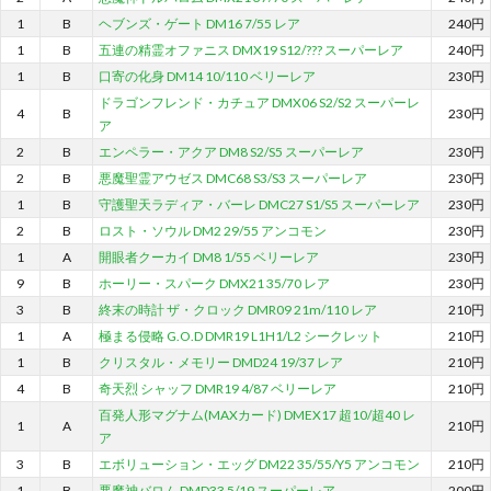
1
B
ヘブンズ・ゲート DM16 7/55 レア
240円
1
B
五連の精霊オファニス DMX19 S12/??? スーパーレア
240円
1
B
口寄の化身 DM14 10/110 ベリーレア
230円
ドラゴンフレンド・カチュア DMX06 S2/S2 スーパーレ
4
B
230円
ア
2
B
エンペラー・アクア DM8 S2/S5 スーパーレア
230円
2
B
悪魔聖霊アウゼス DMC68 S3/S3 スーパーレア
230円
1
B
守護聖天ラディア・バーレ DMC27 S1/S5 スーパーレア
230円
2
B
ロスト・ソウル DM2 29/55 アンコモン
230円
1
A
開眼者クーカイ DM8 1/55 ベリーレア
230円
9
B
ホーリー・スパーク DMX21 35/70 レア
230円
3
B
終末の時計 ザ・クロック DMR09 21m/110 レア
210円
1
A
極まる侵略 G.O.D DMR19 L1H1/L2 シークレット
210円
1
B
クリスタル・メモリー DMD24 19/37 レア
210円
4
B
奇天烈 シャッフ DMR19 4/87 ベリーレア
210円
百発人形マグナム(MAXカード) DMEX17 超10/超40 レ
1
A
210円
ア
3
B
エボリューション・エッグ DM22 35/55/Y5 アンコモン
210円
1
B
悪魔神バロム DMD33 5/19 スーパーレア
200円