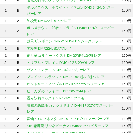
2
B
改竄の炎 ボルメテウス・ハック DM26RP1 14/77 レア
160円
ボルメテウス・ホワイト・ドラゴン DMX14 24/84 スー
1
B
150円
パーレア
1
A
学校男 DMX22-b 81/??? レア
150円
ボルメテウス・武者・ドラゴン DMX21 11/70 スーパー
1
A
150円
レア
1
A
戯具 ザンボロン DMRP15 H5/H15 シークレット
150円
1
B
学校男 DMX22-b 81/??? レア
150円
1
B
創世竜 ゴルギーネクスト DM25RP4 12/78 レア
150円
5
B
トリプル・ブレイン DMC42 22/90/Y6 レア
150円
2
B
ゼノ・マンティス DM2 5/55 ベリーレア
150円
1
A
ブレイン・スラッシュ DM24EX2 超33/超47 レア
150円
1
B
ビクトリー・アップル DM20 5/55/Y5 ベリーレア
150円
1
B
ピーカプのドライバー DMC09 9/44 レア
150円
4
B
霞み妖精ジャスミン P47/Y11 プロモ
150円
壊滅の悪魔龍 カナシミドミノ DMX19 S27/??? スーパー
3
B
150円
レア
1
A
森仙のJ ロマネスク DM26RP1 S10/S11 スーパーレア
150円
2
A
Mの悪魔龍 リンネビーナス DMR22 9/74 ベリーレア
150円
1
B
インフェルノ・サイン DMD25 13/17
140円