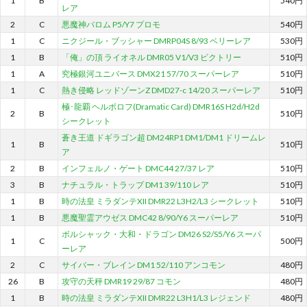
1
B
540円
レア
2
C
悪魔神バロム P5/Y7 プロモ
540円
1
C
ニクジール・ブッシャー DMRP04S 8/93 ベリーレア
530円
1
B
「俺」の頂 ライオネル DMR05 V1/V3 ビクトリー
510円
1
A
究極銀河ユニバース DMX21 57/70 スーパーレア
510円
1
C
熱き侵略 レッドゾーンZ DMD27-c 14/20 スーパーレア
510円
極･龍覇 ヘルボロフ(Dramatic Card) DMR16S H2d/H2d
2
B
510円
シークレット
蒼き王道 ドギラゴン超 DM24RP1 DM1/DM1 ドリームレ
1
B
510円
ア
2
B
インフェルノ・ゲート DMC44 27/37 レア
510円
3
B
ナチュラル・トラップ DM1 39/110 レア
510円
1
B
時の法皇 ミラダンテXII DMR22 L3H2/L3 シークレット
510円
1
B
悪魔聖霊アウゼス DMC42 8/90/Y6 スーパーレア
510円
ボルシャック・大和・ドラゴン DM26 S2/S5/Y6 スーパ
1
C
500円
ーレア
2
C
サイバー・ブレイン DM1 52/110 アンコモン
480円
26
B
攻守の天秤 DMR19 29/87 コモン
480円
1
B
時の法皇 ミラダンテXII DMR22 L3H1/L3 レジェンド
480円