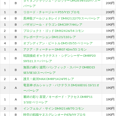
タイタンクラッシュ・クロウラー DM28 S4/S10/Y7 スー
1
B
200円
パーレア
1
B
リロード・チャージャー P55/Y15 プロモ
200円
4
B
黒神龍グールジェネレイド DMX21 22/70 スーパーレア
200円
1
B
バザガジール・ドラゴン DMC09 7/44 レア
190円
2
B
プロジェクト・ゴッド DMX24 26/54 コモン
190円
1
B
テレポーテーション DM1 21/110 レア
190円
4
B
オブシディアン・ビートル DM5 05/55 ベリーレア
190円
1
A
アクア・ティーチャー DMR07 42m/55 コモン
190円
戦国接続 ギャラクテスト・シデンシーザー DMRP20
1
B
190円
S9/S11 スーパーレア
無双の縛り 達閃 / パシフィック・スパーク DMBD15
1
B
190円
SE5/SE10 スーパーレア
2
A
護天！銀河MAX DMRP14 24/95 レア
190円
竜皇神 ボルシャック・バクテラス DM26SD1G 1S/11 オ
2
A
190円
ーバーレア
審絆の彩り 喜望／キーボード・アクセス DMRP11
1
A
190円
1/102 ベリーレア
2
B
インフェルノ・サイン DMX21 68/70 コモン
190円
1
B
時空の戦猫ヤヌスグレンオー P47b/Y9 プロモ
190円