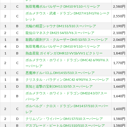
2
C
無双竜機ボルバルザーク DM10 9/110 ベリーレア
2,580円
ボルメテウス・武者・ドラゴン DM27 H1/H1/Y6 シーク
2
C
2,550円
レット
1
B
光輪の精霊シャウナ DM1 S1/S10 スーパーレア
2,190円
2
C
龍仙ロマネスク DM25 S4/S5/Y6 スーパーレア
2,100円
1
B
殺戮の羅刹デス・クルーザー DM5 S3/S5 スーパーレア
2,060円
4
D
無双竜機ボルバルザーク DM10 9/110 ベリーレア
2,000円
1
B
熱血星龍 ガイギンガ DMR13 VV1b/VV1 ビクトリー
1,840円
ボルメテウス・ホワイト・ドラゴン DMC42 6/90/Y6 ス
2
C
1,770円
ーパーレア
1
C
悪魔神ドルバロム DM14 S5/S10 スーパーレア
1,700円
1
B
クリスタル・パラディン DMC42 4/90/Y6 スーパーレア
1,680円
1
D
英知と追撃の宝剣 DM11 S3/S5 スーパーレア
1,660円
ボルメテウス・ホワイト・ドラゴン DMD24 3/37 スー
2
B
1,640円
パーレア
ボルベルグ・クロス・ドラゴン DM14 S7/S10 スーパー
2
C
1,600円
レア
2
D
クリムゾン・ワイバーン DM1 S7/S10 スーパーレア
1,580円
1
B
デスブレード・ビートル DM1 S10/S10 スーパーレア
1,580円