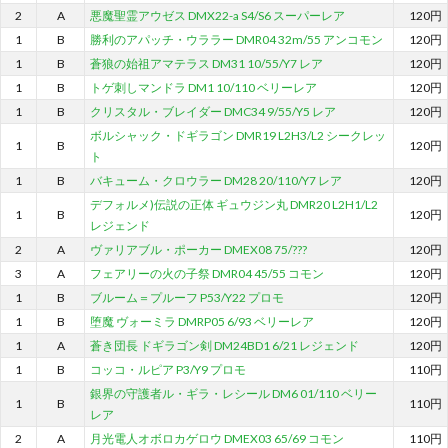
2
A
悪魔聖霊アウゼス DMX22-a S4/S6 スーパーレア
120円
1
B
勝利のアパッチ・ウララー DMR04 32m/55 アンコモン
120円
1
B
蒼狼の始祖アマテラス DM31 10/55/Y7 レア
120円
1
B
トゲ刺しマンドラ DM1 10/110 ベリーレア
120円
1
B
クリスタル・ブレイダー DMC34 9/55/Y5 レア
120円
ボルシャック・ドギラゴン DMR19 L2H3/L2 シークレッ
1
B
120円
ト
1
B
バキューム・クロウラー DM28 20/110/Y7 レア
120円
デフォルメ)伝説の正体 ギュウジン丸 DMR20 L2H1/L2
1
B
120円
レジェンド
2
A
ヴァリアブル・ポーカー DMEX08 75/???
120円
3
A
フェアリーの火の子祭 DMR04 45/55 コモン
120円
1
B
ブルーム＝プルーフ P53/Y22 プロモ
120円
1
B
堕魔 ヴォーミラ DMRP05 6/93 ベリーレア
120円
1
A
蒼き団長 ドギラゴン剣 DM24BD1 6/21 レジェンド
120円
1
B
コッコ・ルピア P3/Y9 プロモ
110円
銀界の守護者ル・ギラ・レシール DM6 01/110 ベリー
1
B
110円
レア
2
A
月光電人オボロカゲロウ DMEX03 65/69 コモン
110円