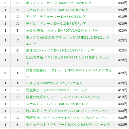
2
B
ポジトロン・サイン DM32 15/110/Y8 レア
440円
1
B
スケルトン・バイス DMC19 12/102 レア
440円
1
C
アクア・デフォーマー DM3 09/55 レア
430円
1
A
デビル・ドレーン DMX12-b 78/??? レア
420円
1
B
黄金龍 鬼丸「王牙」 DMR07 V1/V2 ビクトリー
420円
モノクロ)百族の長 プチョヘンザ DMR21 L1H3/L2 レジ
1
C
420円
ェンド
1
B
威牙の幻ハンゾウ DM29 3/55/Y7 ベリーレア
420円
伝説の禁断 ドキンダムX DMR21 H1b/H1 禁断レジェン
1
A
420円
ド
試算の妖精(シークレット) DM25RP3 H20/H24 アンコモ
2
A
420円
ン
1
A
パクリオ DMX22-b 95/??? アンコモン
420円
1
B
悪魔神ゲドラ DM17 S2/S5 スーパーレア
410円
1
B
鎧亜の咆哮キリュー・ジルヴェス P17/Y6 プロモ
410円
1
C
スケルトン・バイス DMC19 12/102 レア
400円
1
C
時の法皇 ミラダンテXII DMR22 L3H2/L3 シークレット
400円
8
A
裏斬隠 テンサイ・ハート DM25EX1 57/89 アンコモン
400円
1
B
ダイヤモンド・ブリザード DMX12-b 57/??? ベリーレア
400円