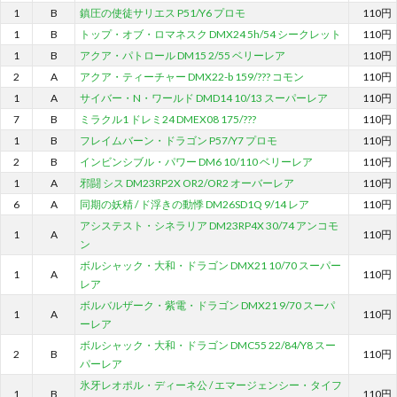
1
B
鎮圧の使徒サリエス P51/Y6 プロモ
110円
1
B
トップ・オブ・ロマネスク DMX24 5h/54 シークレット
110円
1
B
アクア・パトロール DM15 2/55 ベリーレア
110円
2
A
アクア・ティーチャー DMX22-b 159/??? コモン
110円
1
A
サイバー・N・ワールド DMD14 10/13 スーパーレア
110円
7
B
ミラクル1 ドレミ24 DMEX08 175/???
110円
1
B
フレイムバーン・ドラゴン P57/Y7 プロモ
110円
2
B
インビンシブル・パワー DM6 10/110 ベリーレア
110円
1
A
邪闘 シス DM23RP2X OR2/OR2 オーバーレア
110円
6
A
同期の妖精 / ド浮きの動悸 DM26SD1Q 9/14 レア
110円
アシステスト・シネラリア DM23RP4X 30/74 アンコモ
1
A
110円
ン
ボルシャック・大和・ドラゴン DMX21 10/70 スーパー
1
A
110円
レア
ボルバルザーク・紫電・ドラゴン DMX21 9/70 スーパ
1
A
110円
ーレア
ボルシャック・大和・ドラゴン DMC55 22/84/Y8 スー
2
B
110円
パーレア
氷牙レオポル・ディーネ公 / エマージェンシー・タイフ
1
B
110円