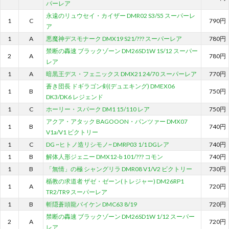
パーレア
永遠のリュウセイ・カイザー DMR02 S3/S5 スーパーレ
1
C
790円
ア
1
A
悪魔神デスモナーク DMX19 S21/??? スーパーレア
780円
禁断の轟速 ブラックゾーン DM26SD1W 1S/12 スーパー
2
A
780円
レア
1
A
暗黒王デス・フェニックス DMX21 24/70 スーパーレア
770円
蒼き団長 ドギラゴン剣(デュエキング) DMEX06
1
B
750円
DK3/DK6 レジェンド
1
C
ホーリー・スパーク DM1 15/110 レア
750円
アクア・アタック BAGOOON・パンツァー DMX07
1
B
740円
V1a/V1 ビクトリー
1
C
DG ~ヒトノ造リシモノ~ DMRP03 1/1 DGレア
740円
1
B
解体人形ジェニー DMX12-b 101/??? コモン
740円
1
B
「無情」の極 シャングリラ DMR08 V1/V2 ビクトリー
730円
楯教の求道者 ザゼ・ゼーン(トレジャー) DM26RP1
1
A
720円
TR2/TR9 スーパーレア
1
B
斬隠蒼頭龍バイケン DMC63 8/19
720円
禁断の轟速 ブラックゾーン DM26SD1W 1/12 スーパー
2
A
720円
レア