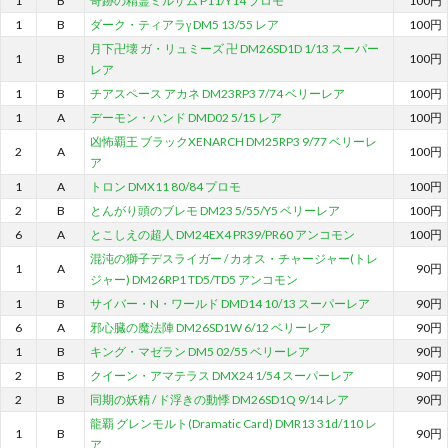
1
B
奇跡の精霊ミルザム P11/Y14 プロモ
100円
1
B
ダーク・ティアラγ DM5 13/55 レア
100円
月下卍壊 ガ・リュミーズ 卍 DM26SD1D 1/13 スーパー
1
B
100円
レア
1
B
チアスペース アカネ DM23RP3 7/74 ベリーレア
100円
1
A
デーモン・ハンド DMD02 5/15 レア
100円
凶怖覇王 ブラックXENARCH DM25RP3 9/77 ベリーレ
2
A
100円
ア
1
A
トロン DMX11 80/84 プロモ
100円
2
B
とんがり頭のブレモ DM23 5/55/Y5 ベリーレア
100円
6
A
とこしえの超人 DM24EX4 PR39/PR60 アンコモン
100円
混沌の獅子デスライガー / カオス・チャージャー(トレ
1
A
90円
ジャー) DM26RP1 TD5/TD5 アンコモン
1
B
サイバー・N・ワールド DMD14 10/13 スーパーレア
90円
6
A
邪心臓の魔法陣 DM26SD1W 6/12 ベリーレア
90円
1
B
キング・マゼラン DM5 02/55 ベリーレア
90円
2
B
クイーン・アマテラス DMX24 1/54 スーパーレア
90円
2
B
同期の妖精 / ド浮きの動悸 DM26SD1Q 9/14 レア
90円
龍覇 グレンモルト(Dramatic Card) DMR13 31d/110 レ
1
B
90円
ア