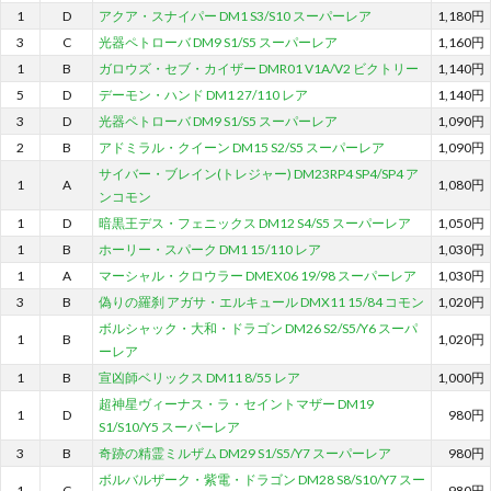
1
D
アクア・スナイパー DM1 S3/S10 スーパーレア
1,180円
3
C
光器ペトローバ DM9 S1/S5 スーパーレア
1,160円
1
B
ガロウズ・セブ・カイザー DMR01 V1A/V2 ビクトリー
1,140円
5
D
デーモン・ハンド DM1 27/110 レア
1,140円
3
D
光器ペトローバ DM9 S1/S5 スーパーレア
1,090円
2
B
アドミラル・クイーン DM15 S2/S5 スーパーレア
1,090円
サイバー・ブレイン(トレジャー) DM23RP4 SP4/SP4 ア
1
A
1,080円
ンコモン
1
D
暗黒王デス・フェニックス DM12 S4/S5 スーパーレア
1,050円
1
B
ホーリー・スパーク DM1 15/110 レア
1,030円
1
A
マーシャル・クロウラー DMEX06 19/98 スーパーレア
1,030円
3
B
偽りの羅刹 アガサ・エルキュール DMX11 15/84 コモン
1,020円
ボルシャック・大和・ドラゴン DM26 S2/S5/Y6 スーパ
1
B
1,020円
ーレア
1
B
宣凶師ベリックス DM11 8/55 レア
1,000円
超神星ヴィーナス・ラ・セイントマザー DM19
1
D
980円
S1/S10/Y5 スーパーレア
3
B
奇跡の精霊ミルザム DM29 S1/S5/Y7 スーパーレア
980円
ボルバルザーク・紫電・ドラゴン DM28 S8/S10/Y7 スー
1
C
980円