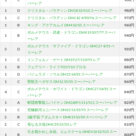
パーレア
1
D
クリスタル・パラディン DM18 S3/S10 スーパーレア
980円
1
C
クリスタル・パラディン DMC42 4/90/Y6 スーパーレア
970円
1
B
キング・アクアカムイ DM4 S2/S5 スーパーレア
960円
ボルメテウス・武者・ドラゴン DMX19 S37/??? スーパ
1
B
940円
ーレア
ボルメテウス・サファイア・ドラゴン DMC27 4/55 ベ
3
D
930円
リーレア
1
C
インフェルノ・ゲート DM19 27/110/Y5 レア
880円
1
B
フェアリー・ライフ P35/Y10 プロモ
880円
1
D
バジュラズ・ソウル DM15 S4/S5 スーパーレア
870円
1
C
聖獣王ペガサス DM12 S5/S5 スーパーレア
860円
ボルメテウス・ホワイト・ドラゴン DMC27 S4/S5 スー
4
C
840円
パーレア
1
A
斬隠将撃龍ニバイケン DM26RP1 S11/S11 スーパーレア
820円
1
C
究極銀河ユニバース DM22 S1/S5/Y5 スーパーレア
820円
2
B
S級宇宙 アダムスキー DMR19 S3/S9 スーパーレア
810円
2
C
母なる大地 DMC39 25/33 レア
810円
引き裂かれし永劫、エムラクール DMEX18 S2/S15 スー
1
B
800円