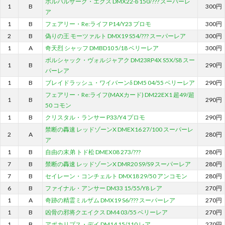
ボルバルザーク・エクス DMX22-b 150/??? スーパーレ
1
B
300円
ア
1
B
フェアリー・Re:ライフ P14/Y23 プロモ
300円
2
B
偽りの王 モーツァルト DMX19 S54/??? スーパーレア
300円
1
A
奇天烈 シャッフ DMBD10 5/18 ベリーレア
300円
ボルシャック・ヴォルジャアク DM23RP4X S5X/S8 スー
1
B
290円
パーレア
1
B
ブレイドラッシュ・ワイバーンδ DM5 04/55 ベリーレア
290円
フェアリー・Re:ライフ(MAXカード) DM22EX1 超49/超
1
B
290円
50 コモン
1
B
クリスタル・ランサー P33/Y4 プロモ
290円
禁断の轟速 レッドゾーンX DMEX16 27/100 スーパーレ
2
A
280円
ア
1
B
自由の末弟 トド松 DMEX08 273/???
280円
7
B
禁断の轟速 レッドゾーンX DMR20 S9/S9 スーパーレア
280円
7
B
セイレーン・コンチェルト DMX18 29/50 アンコモン
280円
6
B
ファイナル・アンサー DM33 15/55/Y8 レア
270円
1
A
奇跡の精霊ミルザム DMX19 S6/??? スーパーレア
270円
1
B
凶骨の邪将クエイクス DM4 03/55 ベリーレア
270円
1
B
アポカリプス・デイ DM14 15/110 レア
270円