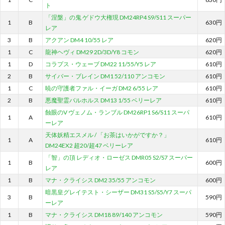
ト
「涅槃」の鬼 ゲドウ大権現 DM24RP4 S9/S11 スーパー
1
B
630円
レア
3
B
アクアン DM4 10/55 レア
620円
1
C
龍神ヘヴィ DM29 2D/3D/Y8 コモン
620円
1
D
コラプス・ウェーブ DM22 11/55/Y5 レア
610円
2
B
サイバー・ブレイン DM1 52/110 アンコモン
610円
1
C
暁の守護者ファル・イーガ DM2 6/55 レア
610円
2
B
悪魔聖霊バルホルス DM13 1/55 ベリーレア
610円
蝕眼のV ヴェノム・ランブル DM26RP1 S6/S11 スーパ
1
A
610円
ーレア
天体妖精エスメル / 「お茶はいかがですか？」
1
A
610円
DM24EX2 超20/超47 ベリーレア
「智」の頂 レディオ・ローゼス DMR05 S2/S7 スーパー
1
B
600円
レア
1
B
マナ・クライシス DM2 35/55 アンコモン
600円
暗黒皇グレイテスト・シーザー DM31 S5/S5/Y7 スーパ
3
B
590円
ーレア
1
B
マナ・クライシス DM18 89/140 アンコモン
590円