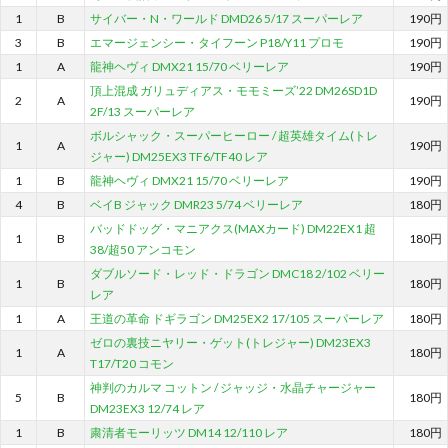
1
B
サイバー・N・ワールド DMD26 5/17 スーパーレア
190円
3
B
エマージェンシー・タイフーン P18/Y11 プロモ
190円
1
A
龍神ヘヴィ DMX21 15/70 ベリーレア
190円
頂上混成 ガリュディアス・モモミーズ’22 DM26SD1D
2
A
190円
2F/13 スーパーレア
ボルシャック・スーパーヒーロー / 超英雄タイム(トレ
1
A
190円
ジャー) DM25EX3 TF6/TF40 レア
1
B
龍神ヘヴィ DMX21 15/70 ベリーレア
190円
4
B
ベイB ジャック DMR23 5/74 ベリーレア
180円
バッドドッグ・マニアクス(MAXカード) DM22EX1 超
1
B
180円
38/超50 アンコモン
ダブルソード・レッド・ドラゴン DMC18 2/102 ベリー
1
B
180円
レア
1
A
王道の革命 ドギラゴン DM25EX2 17/105 スーパーレア
180円
ゼロの裏技ニヤリー・ゲット(トレジャー) DM23EX3
1
A
180円
T17/T20 コモン
神判のカルマ コットン / ジャッジ・水晶チャージャー
5
B
180円
DM23EX3 12/74 レア
1
B
粛清者モーリッツ DM14 12/110 レア
180円