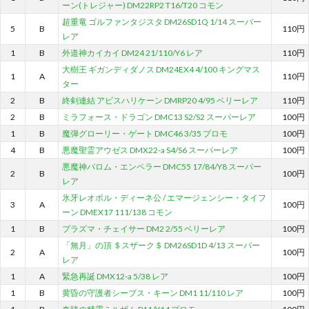
ーン(トレジャー) DM22RP2 T16/T20 コモン
超重竜 ゴルファンタジスタ DM26SD1Q 1/14 スーパー
5
B
110円
レア
1
B
外道神カイカイ DM24 21/110/Y6 レア
110円
大樹王 ギガンディダノス DM24EX4 4/100 キングマス
1
A
110円
ター
2
B
終剣連結 アビスハリケーン DMRP20 4/95 ベリーレア
110円
2
B
ミラフォース・ドラゴン DMC13 S2/S2 スーパーレア
100円
1
B
魔弾グローリー・ゲート DMC46 3/35 プロモ
100円
4
B
悪魔聖霊アウゼス DMX22-a S4/S6 スーパーレア
100円
悪魔神バロム・エンペラー DMC55 17/84/Y8 スーパー
2
B
100円
レア
氷牙レオポル・ディーネ公 / エマージェンシー・タイフ
3
A
100円
ーン DMEX17 111/138 コモン
1
B
プラズマ・チェイサー DM2 2/55 ベリーレア
100円
「無月」の頂 ＄スザーク＄ DM26SD1D 4/13 スーパー
2
A
100円
レア
1
A
緊急再誕 DMX12-a 5/38 レア
100円
1
B
黄昏の守護者シーブス・キーン DM1 11/110 レア
100円