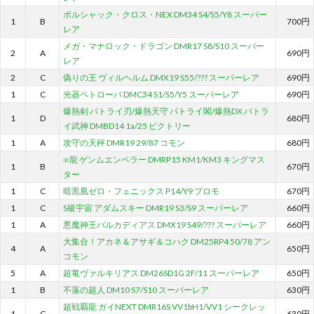
ボルシャック・クロス・NEX DM34 S4/S5/Y8 スーパー
1
B
700円
レア
メガ・マナロック・ドラゴン DMR17 S8/S10 スーパー
2
A
690円
レア
2
C
偽りの王 ヴィルヘルム DMX19 S55/??? スーパーレア
690円
1
C
光器ペトローバ DMC34 S1/S5/Y5 スーパーレア
690円
爆熱剣 バトライ刃/爆熱天守 バトライ閣/爆熱DX バトラ
1
D
680円
イ武神 DMBD14 1a/25 ビクトリー
1
A
攻守の天秤 DMR19 29/87 コモン
680円
∞龍 ゲンムエンペラー DMRP15 KM1/KM3 キングマス
1
B
670円
ター
1
C
暗黒凰ゼロ・フェニックス P14/Y9 プロモ
670円
1
C
S級宇宙 アダムスキー DMR19 S3/S9 スーパーレア
660円
1
A
悪魔神王バルカディアス DMX19 S49/??? スーパーレア
660円
大集合！アカネ＆アサギ＆コハク DM25RP4 50/78 アン
4
A
650円
コモン
5
A
超竜ヴァルキリアス DM26SD1G 2F/11 スーパーレア
650円
1
B
不落の超人 DM10 S7/S10 スーパーレア
630円
超戦覇龍 ガイNEXT DMR16S VV1bH1/VV1 シークレッ
1
C
630円