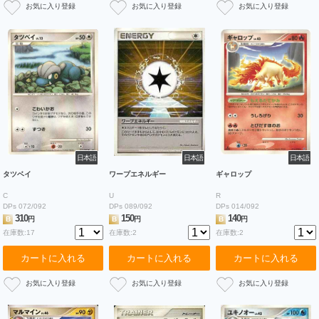
日本語
日本語
日本語
タツベイ
ワープエネルギー
ギャロップ
C
U
R
DPs 072/092
DPs 089/092
DPs 014/092
310
150
140
B
円
B
円
B
円
在庫数:17
在庫数:2
在庫数:2
カートに入れる
カートに入れる
カートに入れる