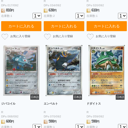
R
R
R
DPs 017/092
DPs 034/092
DPs 020/092
810
630
610
C
円
B
円
B
円
在庫数:1
在庫数:2
在庫数:1
カートに入れる
カートに入れる
カートに入れる
日本語
日本語
日本語
ジバコイル
エンペルト
ドダイトス
R
R
R
DPs 068/092
DPs 070/092
DPs 059/092
600
590
590
B
円
C
円
B
円
在庫数:5
在庫数:1
在庫数:2