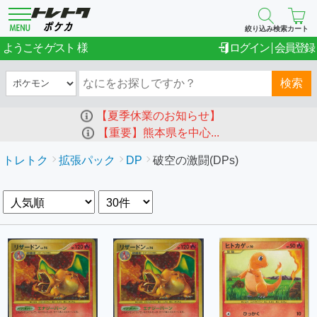
絞り込み検索
カート
ゲスト
ようこそ
ログイン
会員登録
検索
【夏季休業のお知らせ】
【重要】熊本県を中心...
トレトク
拡張パック
DP
破空の激闘(DPs)