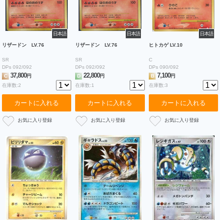
日本語
日本語
日本語
リザードン LV.76
リザードン LV.76
ヒトカゲ LV.10
SR
SR
C
DPs 092/092
DPs 092/092
DPs 090/092
37,800
22,800
7,100
C
円
D
円
B
円
在庫数:2
在庫数:1
在庫数:3
カートに入れる
カートに入れる
カートに入れる