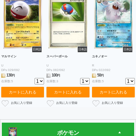
日本語
日本語
日本語
マルマイン
スーパーボール
ユキノオー
U
U
R
DPs 029/092
DPs 082/092
DPs 022/092
130
100
50
B
円
A
円
B
円
在庫数:5
在庫数:3
在庫数:5
カートに入れる
カートに入れる
カートに入れる
ポケモン