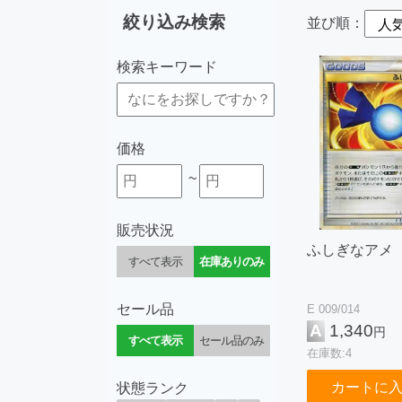
絞り込み検索
並び順：
検索キーワード
価格
~
販売状況
ふしぎなアメ
すべて表示
在庫ありのみ
セール品
E 009/014
A
1,340
円
すべて表示
セール品のみ
在庫数:4
カートに
状態ランク