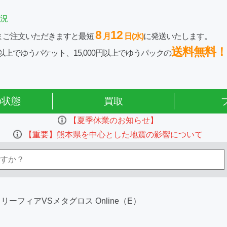
況
8
12
まご注文いただきますと最短
月
日(水)
に発送いたします。
送料無料！
0円以上でゆうパケット、15,000円以上でゆうパックの
の状態
買取
【夏季休業のお知らせ】
【重要】熊本県を中心とした地震の影響について
リーフィアVSメタグロス Online（E）