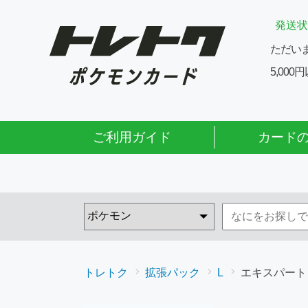
発送状
ただい
5,00
ご利用ガイド
カード
トレトク
拡張パック
L
エキスパート 