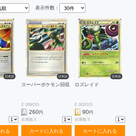
表示件数：
日本語
日本語
日本語
スーパーポケモン回収
ロズレイド
E 009/015
E 002/015
A
260
B
90
円
円
在庫数:6
在庫数:5
入れる
カートに入れる
カートに入れる