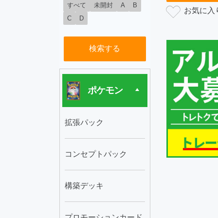
すべて
未開封
A
B
C
D
検索する
ポケモン
拡張パック
コンセプトパック
構築デッキ
プロモーションカード