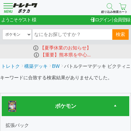
絞り込み検索
カート
ゲスト
ようこそ
ログイン
会員登録
検索
【夏季休業のお知らせ】
【重要】熊本県を中心...
トレトク
構築デッキ
BW
バトルテーマデッキ ビクティニ(
キーワードに合致する検索結果がありませんでした。
ポケモン
拡張パック