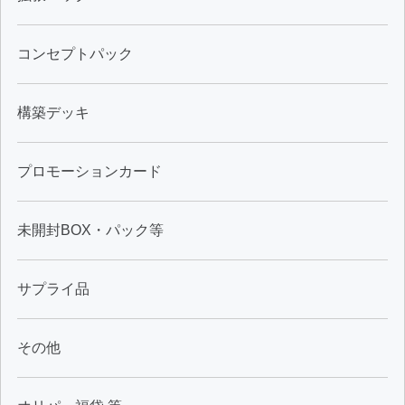
コンセプトパック
構築デッキ
プロモーションカード
未開封BOX・パック等
サプライ品
その他