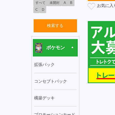
すべて
未開封
A
B
C
D
検索する
ポケモン
拡張パック
コンセプトパック
構築デッキ
プロモーションカード