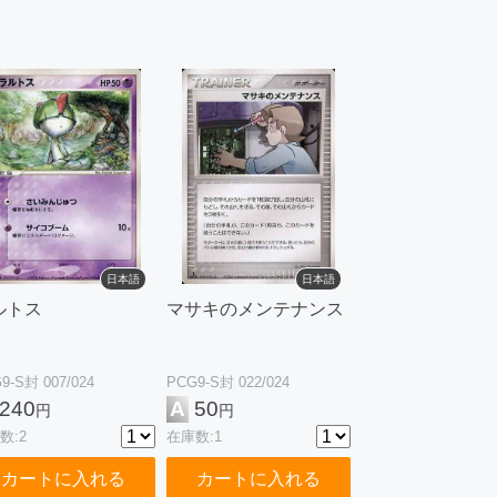
日本語
日本語
ルトス
マサキのメンテナンス
9-S封 007/024
PCG9-S封 022/024
240
A
50
円
円
数:2
在庫数:1
カートに入れる
カートに入れる