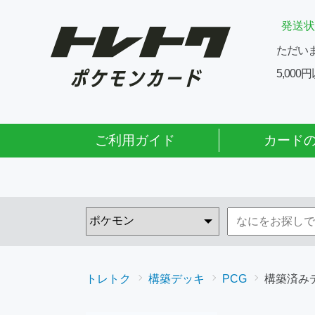
発送状
ただい
5,00
ご利用ガイド
カード
トレトク
構築デッキ
PCG
構築済みデ