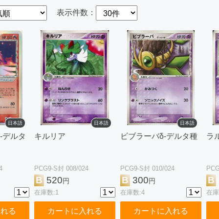
表示件数：
日本語
日本語
日本語
-デルタ
キルリア
ビブラーバδ-デルタ種
ラ
4
PCG9-S封 008/024
PCG9-S封 010/024
PCG
B
520
B
300
B
円
円
在庫数:1
在庫数:4
在庫
入れる
カートに入れる
カートに入れる