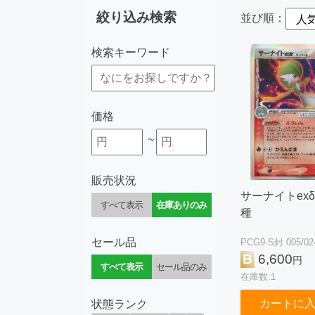
絞り込み検索
並び順：
検索キーワード
価格
~
販売状況
サーナイトexδ
すべて表示
在庫ありのみ
種
セール品
PCG9-S封 005/02
B
6,600
円
すべて表示
セール品のみ
在庫数:1
カートに
状態ランク