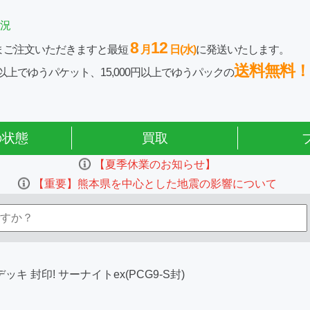
況
8
12
まご注文いただきますと最短
月
日(水)
に発送いたします。
送料無料！
0円以上でゆうパケット、15,000円以上でゆうパックの
の状態
買取
【夏季休業のお知らせ】
【重要】熊本県を中心とした地震の影響について
ッキ 封印! サーナイトex(PCG9-S封)