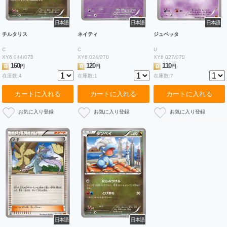
日本語
日本語
日本語
チルタリス
ネイティ
ジュペッタ
C
C
U
XY6 044/078
XY6 024/078
XY6 027/078
160
120
110
B
円
B
円
B
円
在庫数:4
在庫数:1
在庫数:7
カートに入れる
カートに入れる
カートに入れる
日本語
日本語