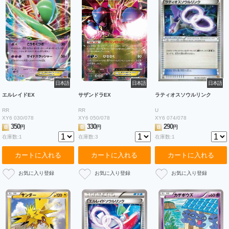
日本語
日本語
日本語
エルレイドEX
サザンドラEX
ラティオスソウルリンク
RR
RR
U
XY6 030/078
XY6 050/078
XY6 074/078
350
330
290
B
円
B
円
B
円
在庫数:1
在庫数:3
在庫数:1
カートに入れる
カートに入れる
カートに入れる