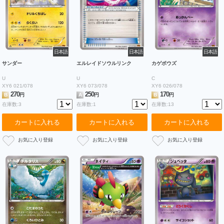
日本語
日本語
日本語
サンダー
エルレイドソウルリンク
カゲボウズ
U
U
C
XY6 021/078
XY6 073/078
XY6 026/078
270
250
170
B
円
A
円
B
円
在庫数:3
在庫数:1
在庫数:13
カートに入れる
カートに入れる
カートに入れる