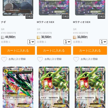
日本語
日本語
日本語
ナギ
MラティオスEX
MラティオスEX
SR
SR
SR
XY6 088/078
XY6 083/078
XY6 083/078
44,900
38,500
16,000
A
円
B
円
C
円
在庫数:1
在庫数:1
在庫数:1
カートに入れる
カートに入れる
カートに入れる