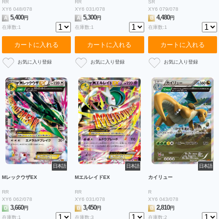
RR
RR
SR
XY6 048/078
XY6 031/078
XY6 079/078
5,400
5,300
4,480
A
円
A
円
B
円
在庫数:1
在庫数:1
在庫数:1
カートに入れる
カートに入れる
カートに入れる
日本語
日本語
日本語
MレックウザEX
MエルレイドEX
カイリュー
RR
RR
R
XY6 062/078
XY6 031/078
XY6 043/078
3,660
3,450
2,810
D
円
B
円
B
円
在庫数:1
在庫数:3
在庫数:2