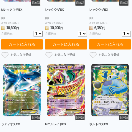
日本語
日本語
日本語
MレックウザEX
レックウザEX
レックウザEX
RR
RR
RR
XY6 062/078
XY6 061/078
XY6 061/078
10,600
10,200
6,380
B
円
B
円
C
円
在庫数:4
在庫数:6
在庫数:3
カートに入れる
カートに入れる
カートに入れる
日本語
日本語
日本語
ラティオスEX
MエルレイドEX
ボルトロスEX