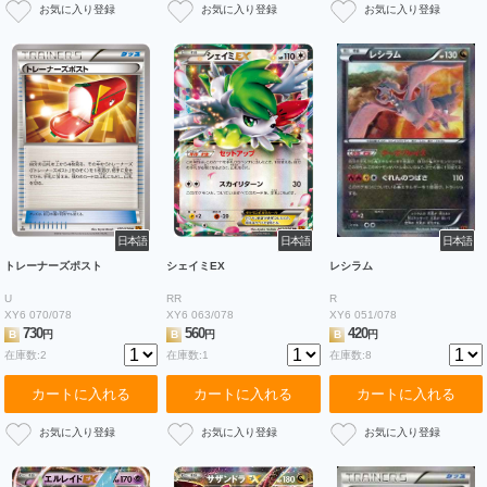
日本語
日本語
日本語
トレーナーズポスト
シェイミEX
レシラム
U
RR
R
XY6 070/078
XY6 063/078
XY6 051/078
730
560
420
B
円
B
円
B
円
在庫数:2
在庫数:1
在庫数:8
カートに入れる
カートに入れる
カートに入れる