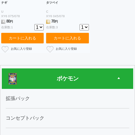
ナギ
タツベイ
U
C
XY6 075/078
XY6 045/078
80
70
A
円
B
円
在庫数:1
在庫数:3
カートに入れる
カートに入れる
ポケモン
拡張パック
コンセプトパック