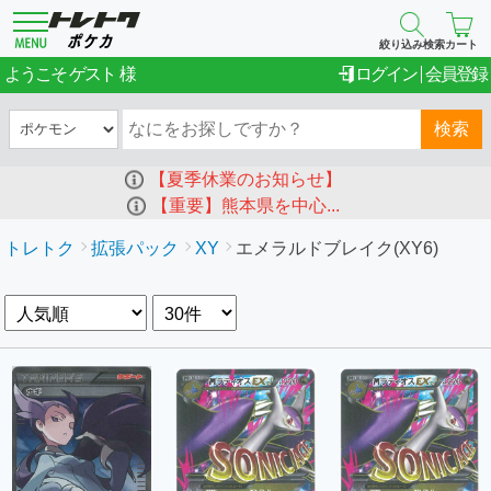
絞り込み検索
カート
ゲスト
ようこそ
ログイン
会員登録
検索
【夏季休業のお知らせ】
【重要】熊本県を中心...
トレトク
拡張パック
XY
エメラルドブレイク(XY6)