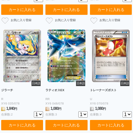
カートに入れる
カートに入れる
カートに入れる
日本語
日本語
日本語
ジラーチ
ラティオスEX
トレーナーズポスト
R
RR
U
XY6 035/078
XY6 048/078
XY6 070/078
1,840
1,080
1,080
B
円
C
円
A
円
在庫数:2
在庫数:3
在庫数:3
カートに入れる
カートに入れる
カートに入れる