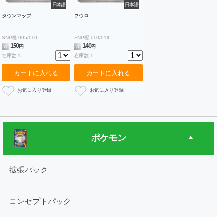
日本語
日本語
タウンマップ
フウロ
SNP橙 005/010
SNP橙 010/010
150
140
A
円
A
円
在庫数:1
在庫数:1
カートに入れる
カートに入れる
ポケモン
拡張パック
コンセプトパック