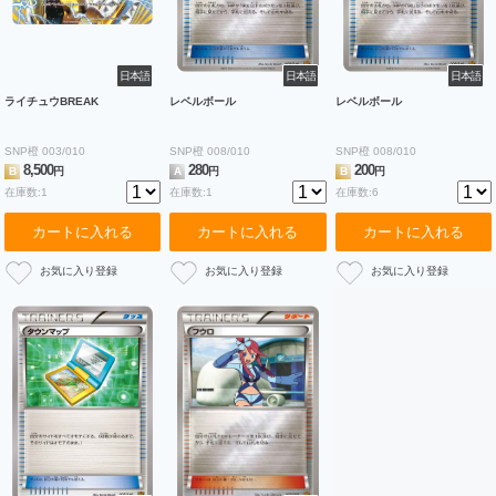
日本語
日本語
日本語
ライチュウBREAK
レベルボール
レベルボール
SNP橙 003/010
SNP橙 008/010
SNP橙 008/010
8,500
280
200
B
円
A
円
B
円
在庫数:1
在庫数:1
在庫数:6
カートに入れる
カートに入れる
カートに入れる