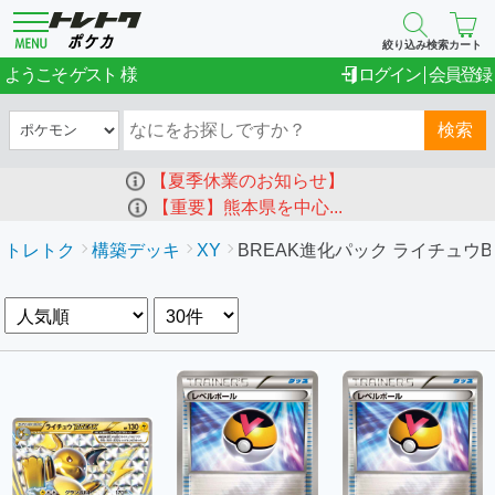
絞り込み検索
カート
ゲスト
ようこそ
ログイン
会員登録
検索
【夏季休業のお知らせ】
【重要】熊本県を中心...
トレトク
構築デッキ
XY
BREAK進化パック ライチュウBR