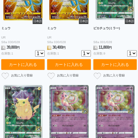
日本語
日本語
日本語
ミュウ
ミュウ
ピカチュウ(ミラー)
UR
UR
S8a 030/028
S8a 030/028
S8a 001/028
39,800
30,400
11,800
A
円
B
円
A
円
在庫数:1
在庫数:1
在庫数:9
カートに入れる
カートに入れる
カートに入れる