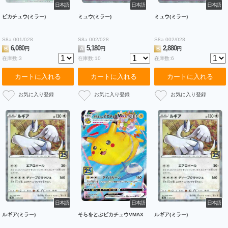
日本語
日本語
日本語
ピカチュウ(ミラー)
ミュウ(ミラー)
ミュウ(ミラー)
S8a 001/028
S8a 002/028
S8a 002/028
6,080
5,180
2,880
B
円
A
円
B
円
在庫数:3
在庫数:10
在庫数:6
カートに入れる
カートに入れる
カートに入れる
日本語
日本語
日本語
ルギア(ミラー)
そらをとぶピカチュウVMAX
ルギア(ミラー)