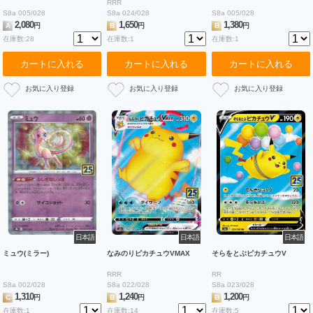
RRR
S8a 005/028
S8a 024/028
S8a 005/028
2,080
1,650
1,380
A
円
B
円
B
円
在庫数:28
在庫数:1
在庫数:1
カートに入れる
カートに入れる
カートに入れる
日本語
日本語
日本語
ミュウ(ミラー)
なみのりピカチュウVMAX
そらをとぶピカチュウV
RRR
RR
S8a 002/028
S8a 022/028
S8a 023/028
1,310
1,240
1,200
C
円
B
円
B
円
在庫数:1
在庫数:14
在庫数:5