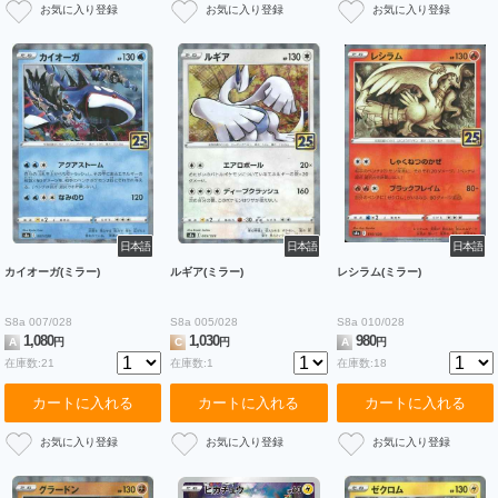
日本語
日本語
日本語
カイオーガ(ミラー)
ルギア(ミラー)
レシラム(ミラー)
S8a 007/028
S8a 005/028
S8a 010/028
1,080
1,030
980
A
円
C
円
A
円
在庫数:21
在庫数:1
在庫数:18
カートに入れる
カートに入れる
カートに入れる