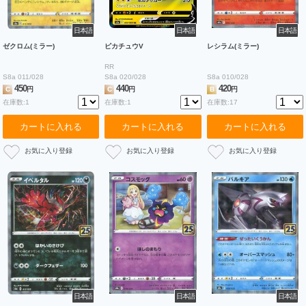
日本語
日本語
日本語
ゼクロム(ミラー)
ピカチュウV
レシラム(ミラー)
RR
S8a 011/028
S8a 020/028
S8a 010/028
450
440
420
C
円
C
円
B
円
在庫数:1
在庫数:1
在庫数:17
カートに入れる
カートに入れる
カートに入れる
日本語
日本語
日本語