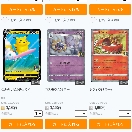
カートに入れる
カートに入れる
カートに入れる
日本語
日本語
日本語
なみのりピカチュウV
コスモウム(ミラー)
ホウオウ(ミラー)
RR
S8a 021/028
S8a 015/028
S8a 004/028
1,180
1,120
1,080
B
円
A
円
A
円
在庫数:7
在庫数:25
在庫数:22
カートに入れる
カートに入れる
カートに入れる