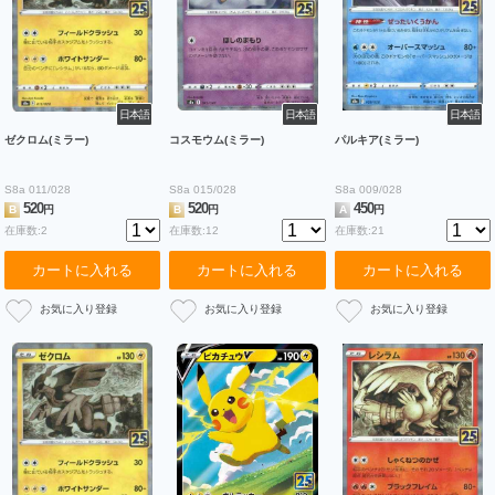
日本語
日本語
日本語
ゼクロム(ミラー)
コスモウム(ミラー)
パルキア(ミラー)
S8a 011/028
S8a 015/028
S8a 009/028
520
520
450
B
円
B
円
A
円
在庫数:2
在庫数:12
在庫数:21
カートに入れる
カートに入れる
カートに入れる