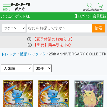
絞り込み検索
カート
ゲスト
ようこそ
ログイン
会員登録
検索
【夏季休業のお知らせ】
【重要】熊本県を中心...
トレトク
拡張パック
S
25th ANNIVERSARY COLLECT