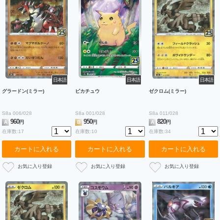
日本語
日本語
日本語
グラードン(ミラー)
ピカチュウ
ゼクロム(ミラー)
S8a 006/028
S8a 001/028
S8a 011/028
960
950
820
A
円
B
円
A
円
在庫数:17
在庫数:10
在庫数:34
カートに入れる
カートに入れる
カートに入れる