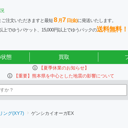
況
8
7
まご注文いただきますと最短
月
日(金)
に発送いたします。
送料無料！
0円以上でゆうパケット、15,000円以上でゆうパックの
の状態
買取
【夏季休業のお知らせ】
【重要】熊本県を中心とした地震の影響について
ング(XY7)
ゲンシカイオーガEX