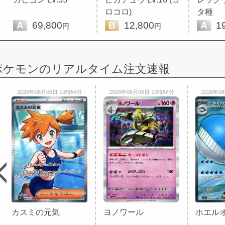
ロコロ)
タ種
A
69,800
B
12,800
A
19
円
円
ポケモンのリアルタイム注文速報
2026年08月06日 10時54分
2026年08月06日 10時54分
2026年0
カスミの元気
ヨノワール
ホエルオ