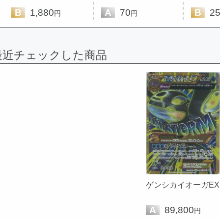
B
1,880
A
70
B
25
円
円
最近チェックした商品
ゲンシカイオーガEX
A
89,800
円