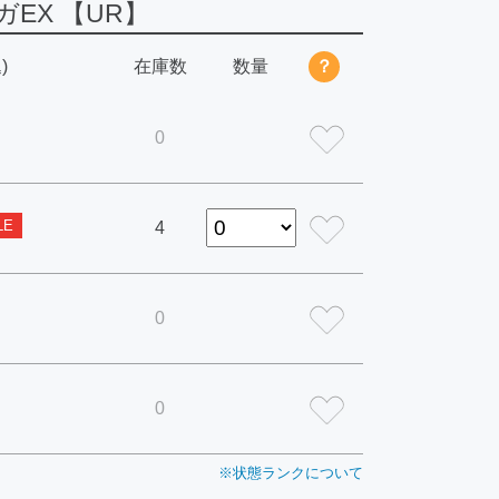
EX 【UR】
)
在庫数
数量
？
0
LE
4
0
0
※状態ランクについて