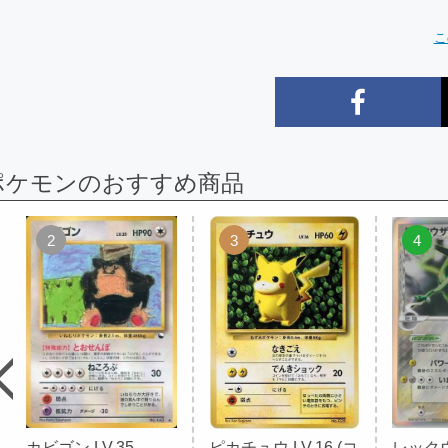
こ
ポケモンのおすすめ商品
2
3
4
カビゴン LV.35
ピカチュウ LV.16 (コ
レックウ