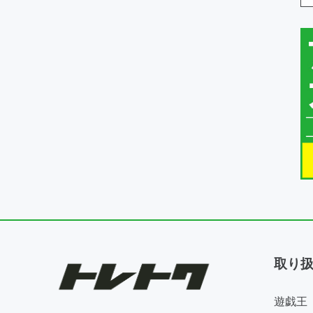
取り
遊戯王