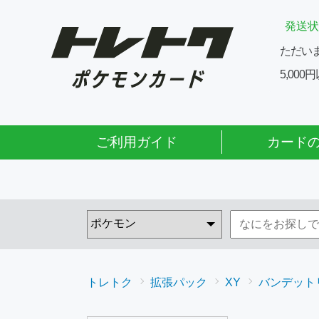
発送状
ただい
5,00
ご利用ガイド
カード
トレトク
拡張パック
XY
バンデットリ