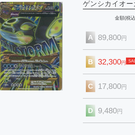
ゲンシカイオーガ
金額(税込
89,800
A
円
32,300
B
SA
円
17,800
C
円
9,480
D
円