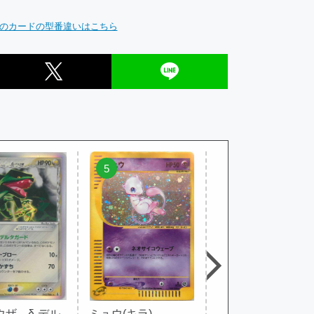
のカードの型番違いはこちら
5
6
ザ δ-デル
ミュウ(キラ)
フシギバナ