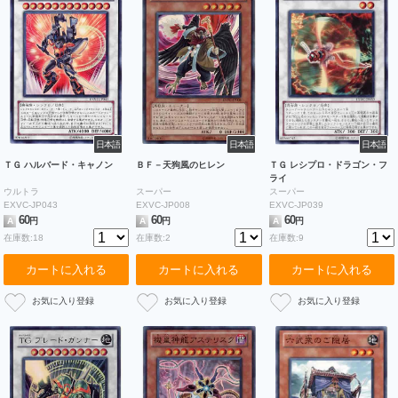
日本語
日本語
日本語
ＴＧ ハルバード・キャノン
ＢＦ－天狗風のヒレン
ＴＧ レシプロ・ドラゴン・フ
ライ
ウルトラ
スーパー
スーパー
EXVC-JP043
EXVC-JP008
EXVC-JP039
60
60
60
A
円
A
円
A
円
在庫数:18
在庫数:2
在庫数:9
カートに入れる
カートに入れる
カートに入れる