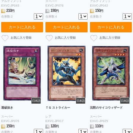
アルティメット
スーパー
アルティメット
EXVC-JP043
EXVC-JP076
EXVC-JP042
210
190
150
B
円
A
円
B
円
在庫数:2
在庫数:4
在庫数:5
カートに入れる
カートに入れる
カートに入れる
日本語
日本語
日本語
透破抜き
ＴＧ ストライカー
沈黙のサイコウィザード
スーパー
レア
スーパー
EXVC-JP076
EXVC-JP017
EXVC-JP025
150
120
110
B
円
A
円
A
円
在庫数:7
在庫数:8
在庫数:4