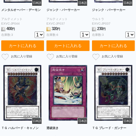
日本語
日本語
日本語
メンタルオーバー・デーモン
ジャンク・バーサーカー
ジャンク・バーサーカー
アルティメット
アルティメット
ウルトラ
EXVC-JP044
EXVC-JP037
EXVC-JP037
400
320
230
A
円
B
円
A
円
在庫数:3
在庫数:6
在庫数:3
カートに入れる
カートに入れる
カートに入れる
日本語
日本語
日本語
ＴＧ ハルバード・キャノン
透破抜き
ＴＧ ブレード・ガンナー