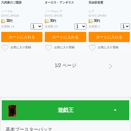
六武衆のご隠居
オーロラ・アンギラス
完全防音壁
ノーマル
ノーマルレア
レア
EXVC-JP028
EXVC-JP036
EXVC-JP060
30
30
30
B
円
B
円
B
円
在庫数:14
在庫数:15
在庫数:1
カートに入れる
カートに入れる
カートに入れる
1/2 ページ
遊戯王
基本ブースターパック