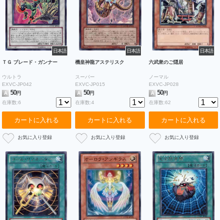
日本語
日本語
日本語
ＴＧ ブレード・ガンナー
機皇神龍アステリスク
六武衆のご隠居
ウルトラ
スーパー
ノーマル
EXVC-JP042
EXVC-JP015
EXVC-JP028
50
50
50
A
円
A
円
A
円
在庫数:6
在庫数:4
在庫数:62
カートに入れる
カートに入れる
カートに入れる