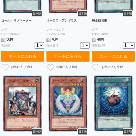
日本語
日本語
日本語
コール・リゾネーター
オーロラ・アンギラス
完全防音壁
レア
ノーマルレア
レア
EXVC-JP047
EXVC-JP036
EXVC-JP060
50
40
40
A
円
A
円
A
円
在庫数:1
在庫数:2
在庫数:61
カートに入れる
カートに入れる
カートに入れる
日本語
日本語
日本語