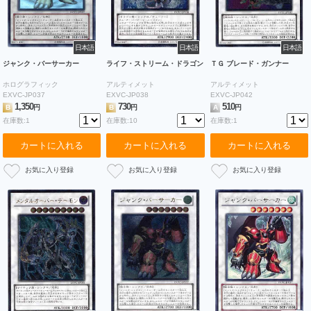
日本語
日本語
日本語
ジャンク・バーサーカー
ライフ・ストリーム・ドラゴン
ＴＧ ブレード・ガンナー
ホログラフィック
アルティメット
アルティメット
EXVC-JP037
EXVC-JP038
EXVC-JP042
1,350
730
510
B
円
B
円
A
円
在庫数:1
在庫数:10
在庫数:1
カートに入れる
カートに入れる
カートに入れる