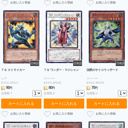
日本語
日本語
日本語
ＴＧ ストライカー
ＴＧ ワンダー・マジシャン
沈黙のサイコウィザード
レア
スーパー
スーパー
EXVC-JP017
EXVC-JP040
EXVC-JP025
90
80
70
B
円
B
円
B
円
在庫数:7
在庫数:9
在庫数:3
カートに入れる
カートに入れる
カートに入れる