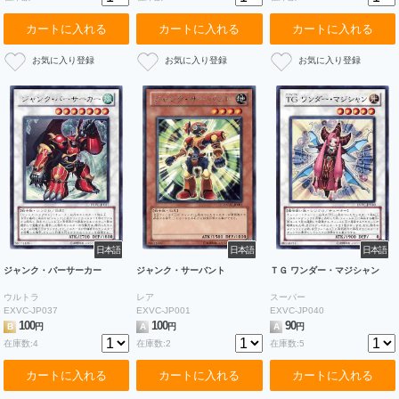
カートに入れる
カートに入れる
カートに入れる
日本語
日本語
日本語
ジャンク・バーサーカー
ジャンク・サーバント
ＴＧ ワンダー・マジシャン
ウルトラ
レア
スーパー
EXVC-JP037
EXVC-JP001
EXVC-JP040
100
100
90
B
円
A
円
A
円
在庫数:4
在庫数:2
在庫数:5
カートに入れる
カートに入れる
カートに入れる