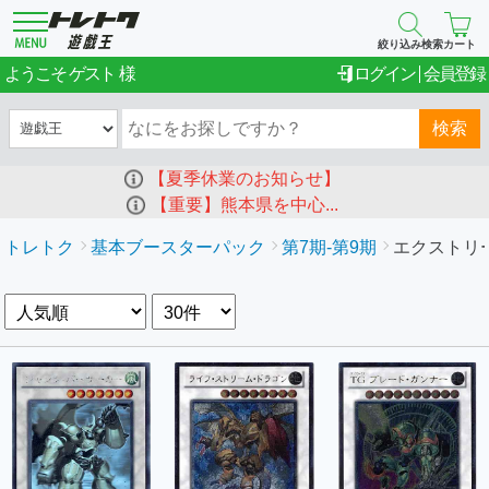
絞り込み検索
カート
ゲスト
ようこそ
ログイン
会員登録
検索
【夏季休業のお知らせ】
【重要】熊本県を中心...
トレトク
基本ブースターパック
第7期-第9期
エクストリー