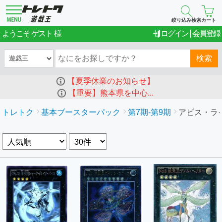
絞り込み検索
カート
ゲスト
ようこそ
ログイン
会員登録
検索
【夏季休業のお知らせ】
【重要】熊本県を中心...
トレトク
基本ブースターパック
第7期-第9期
アビス・ライ