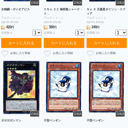
日本語
日本語
日本語
水精鱗－ガイオアビス
ＣＮｏ.３２ 海咬龍シャーク・
Ｎｏ.９ 天蓋星ダイソン・スフ
ド...
ィア
アルティメット
アルティメット
アルティメット
ABYR-JP046
ABYR-JP039
ABYR-JP044
420
380
240
B
円
B
円
B
円
在庫数:4
在庫数:1
在庫数:10
カートに入れる
カートに入れる
カートに入れる
日本語
日本語
日本語
ガガガガンマン
子型ペンギン
子型ペンギン