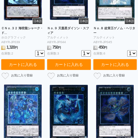
日本語
日本語
日本語
ＣＮｏ.３２ 海咬龍シャーク・
Ｎｏ.９ 天蓋星ダイソン・スフ
Ｎｏ.８ 紋章王ゲノム・ヘリタ
ド...
ィア
ー
ホログラフィック
アルティメット
アルティメット
ABYR-JP039
ABYR-JP044
ABYR-JP045
1,320
750
450
B
円
A
円
A
円
在庫数:2
在庫数:3
在庫数:6
カートに入れる
カートに入れる
カートに入れる