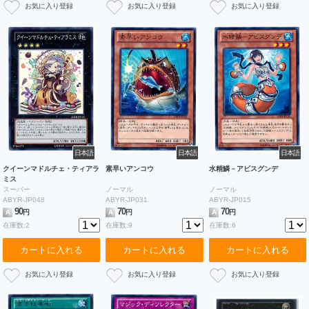
日本語
日本語
日本語
クイーンマドルチェ・ティアラ
素早いアンコウ
水精鱗－アビスグンデ
ミス
スーパー
ノーマル
ノーマル
ABYR-JP048
ABYR-JP031
ABYR-JP015
90
70
70
A
円
A
円
A
円
在庫数:2
在庫数:9
在庫数:6
カートに入れる
カートに入れる
カートに入れる