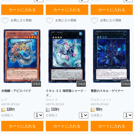
カートに入れる
カートに入れる
カートに入れる
日本語
日本語
日本語
水精鱗－アビスパイク
ＣＮｏ.３２ 海咬龍シャーク・
隻眼のスキル・ゲイナー
ド...
レア
ウルトラ
アルティメット
ABYR-JP018
ABYR-JP039
ABYR-JP040
120
110
90
B
円
A
円
B
円
在庫数:5
在庫数:5
在庫数:3
カートに入れる
カートに入れる
カートに入れる