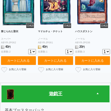
日本語
日本語
日本語
禁じられた聖衣
マドルチェ・チケット
ハウスダストン
スーパー
ノーマル
ノーマル
ABYR-JP062
ABYR-JP061
ABYR-JP036
40
40
20
A
円
B
円
A
円
在庫数:2
在庫数:1
在庫数:3
カートに入れる
カートに入れる
カートに入れる
遊戯王
基本ブースターパック