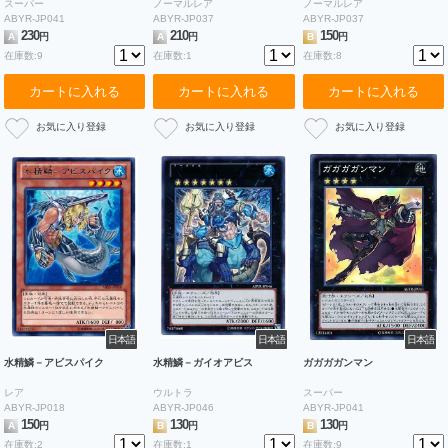
スーパー
ノーマルレア
ノーマルレア
ABYR-JP041
ABYR-JP037
ABYR-JP037
230
210
150
A
円
A
円
B
円
在庫数:9
在庫数:1
在庫数:8
カートに入れる
カートに入れる
カートに入れる
日本語
日本語
日本語
水精鱗－アビスパイク
水精鱗－ガイオアビス
ガガガガンマン
レア
ウルトラ
スーパー
ABYR-JP018
ABYR-JP046
ABYR-JP041
150
130
130
A
円
B
円
B
円
在庫数:2
在庫数:1
在庫数:9