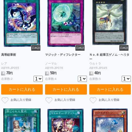
日本語
日本語
日本語
高等紋章術
マジック・ディフレクター
Ｎｏ.８ 紋章王ゲノム・ヘリタ
ー
レア
ノーマル
ウルトラ
ABYR-JP055
ABYR-JP076
ABYR-JP045
70
50
40
A
円
A
円
A
円
在庫数:2
在庫数:4
在庫数:5
カートに入れる
カートに入れる
カートに入れる