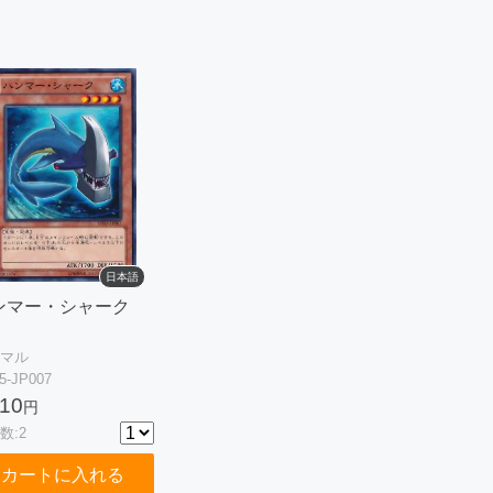
日本語
ンマー・シャーク
マル
5-JP007
10
円
数:2
カートに入れる