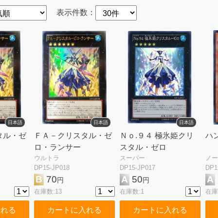
表示件数：
日本語
日本語
日本語
タル・ゼ
ＦＡ－クリスタル・ゼ
Ｎｏ.９４ 極氷姫クリ
ハ
ロ・ランサー
スタル・ゼロ
ウルトラ
スーパー
ノー
DP15-JP018
DP15-JP017
DP1
B
70
A
50
A
円
円
在庫数:13
在庫数:1
在庫
入れる
カートに入れる
カートに入れる