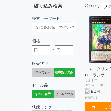
絞り込み検索
並び順：
検索キーワード
価格
~
販売状況
ＦＡ－クリス
すべて表示
在庫ありのみ
ロ・ランサー
ウルトラ
セール品
DP15-JP018
A
90
円
すべて表示
セール品のみ
在庫数:1
カートに
状態ランク