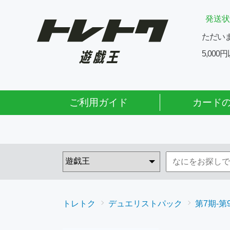
発送状
ただい
5,00
ご利用ガイド
カード
トレトク
デュエリストパック
第7期-第