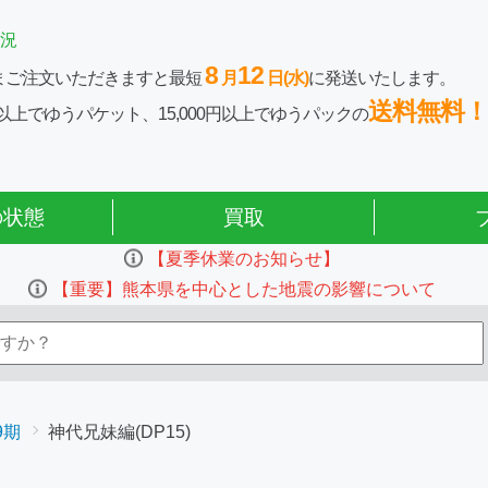
況
8
12
まご注文いただきますと最短
月
日(水)
に発送いたします。
送料無料！
0円以上でゆうパケット、15,000円以上でゆうパックの
の状態
買取
【夏季休業のお知らせ】
【重要】熊本県を中心とした地震の影響について
9期
神代兄妹編(DP15)