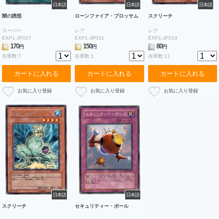
日本語
日本語
日本語
闇の誘惑
ローンファイア・ブロッサム
スクリーチ
スーパー
レア
レア
EXP1-JP027
EXP1-JP031
EXP1-JP019
170
150
80
B
円
B
円
A
円
在庫数:7
在庫数:1
在庫数:11
カートに入れる
カートに入れる
カートに入れる
日本語
日本語
スクリーチ
セキュリティー・ボール