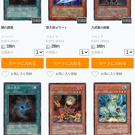
日本語
日本語
日本語
闇の誘惑
堕天使ゼラート
六武衆の師範
スーパー
ウルトラ
ウルトラ
EXP1-JP027
EXP1-JP024
EXP1-JP001
330
290
180
A
円
A
円
A
円
在庫数:6
在庫数:1
在庫数:6
カートに入れる
カートに入れる
カートに入れる