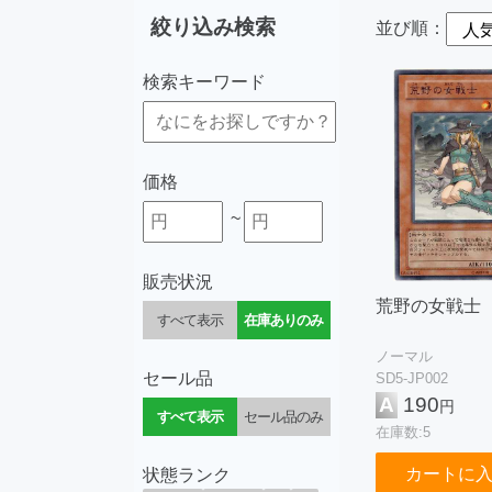
絞り込み検索
並び順：
検索キーワード
価格
~
販売状況
荒野の女戦士
すべて表示
在庫ありのみ
ノーマル
セール品
SD5-JP002
A
190
円
すべて表示
セール品のみ
在庫数:5
カートに
状態ランク