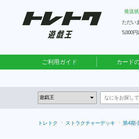
発送状
ただい
5,00
ご利用ガイド
カード
トレトク
ストラクチャーデッキ
第4期-