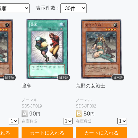
表示件数：
日本語
日本語
日本語
強奪
荒野の女戦士
ノーマル
ノーマル
SD5-JP019
SD5-JP002
A
90
B
50
円
円
在庫数:6
在庫数:2
入れる
カートに入れる
カートに入れる