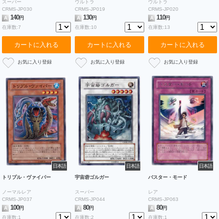
スーパー
ウルトラ
ウルトラ
CRMS-JP030
CRMS-JP019
CRMS-JP020
140
130
110
A
円
A
円
A
円
在庫数:7
在庫数:10
在庫数:13
カートに入れる
カートに入れる
カートに入れる
日本語
日本語
日本語
トリプル・ヴァイパー
宇宙砦ゴルガー
バスター・モード
ノーマルレア
スーパー
レア
CRMS-JP037
CRMS-JP044
CRMS-JP063
100
80
80
A
円
A
円
A
円
在庫数:1
在庫数:2
在庫数:1