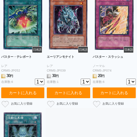
日本語
日本語
日本語
バスター・テレポート
エーリアンモナイト
バスター・スラッシュ
レア
レア
ノーマル
CRMS-JP052
CRMS-JP039
CRMS-JP074
30
30
20
B
円
A
円
B
円
在庫数:6
在庫数:1
在庫数:6
カートに入れる
カートに入れる
カートに入れる