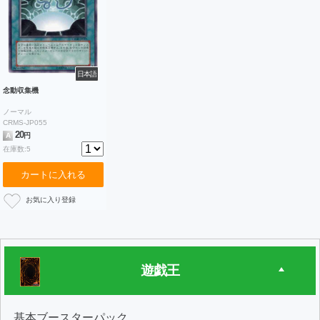
日本語
念動収集機
ノーマル
CRMS-JP055
20
A
円
在庫数:5
カートに入れる
遊戯王
基本ブースターパック