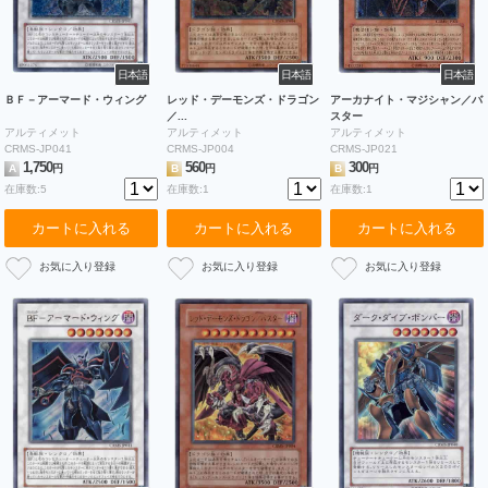
日本語
日本語
日本語
ＢＦ－アーマード・ウィング
レッド・デーモンズ・ドラゴン
アーカナイト・マジシャン／バ
／...
スター
アルティメット
アルティメット
アルティメット
CRMS-JP041
CRMS-JP004
CRMS-JP021
1,750
560
300
A
円
B
円
B
円
在庫数:5
在庫数:1
在庫数:1
カートに入れる
カートに入れる
カートに入れる