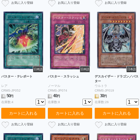
日本語
日本語
日本語
バスター・テレポート
バスター・スラッシュ
デスカイザー・ドラゴン／バス
ター
レア
ノーマル
ウルトラ
CRMS-JP052
CRMS-JP074
CRMS-JP019
50
40
30
A
円
A
円
B
円
在庫数:4
在庫数:8
在庫数:26
カートに入れる
カートに入れる
カートに入れる