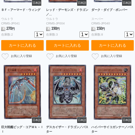
日本語
日本語
日本語
ＢＦ－アーマード・ウィング
レッド・デーモンズ・ドラゴン
ダーク・ダイブ・ボンバー
／...
ウルトラ
ウルトラ
スーパー
CRMS-JP041
CRMS-JP004
CRMS-JP040
270
190
150
A
円
A
円
A
円
在庫数:2
在庫数:3
在庫数:8
カートに入れる
カートに入れる
カートに入れる
日本語
日本語
日本語
巨大戦艦ビッグ・コアＭｋ－Ｉ
デスカイザー・ドラゴン／バス
ハイパーサイコガンナー／バス
Ｉ
ター
ター