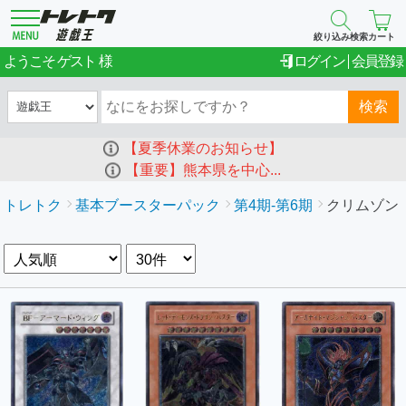
絞り込み検索
カート
ゲスト
ようこそ
ログイン
会員登録
検索
【夏季休業のお知らせ】
【重要】熊本県を中心...
トレトク
基本ブースターパック
第4期-第6期
クリムゾン・