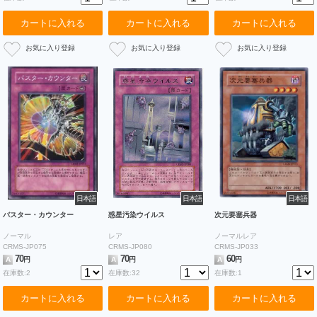
カートに入れる
カートに入れる
カートに入れる
日本語
日本語
日本語
バスター・カウンター
惑星汚染ウイルス
次元要塞兵器
ノーマル
レア
ノーマルレア
CRMS-JP075
CRMS-JP080
CRMS-JP033
70
70
60
A
円
A
円
A
円
在庫数:2
在庫数:32
在庫数:1
カートに入れる
カートに入れる
カートに入れる