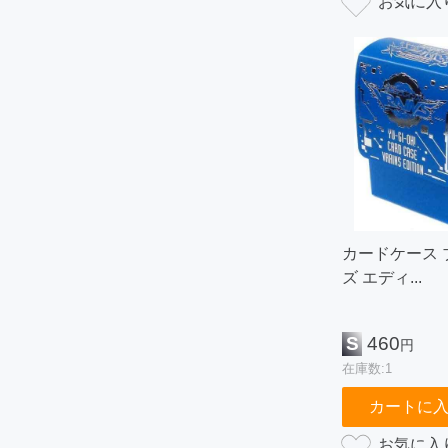
カードケース 
ズ エディ...
S
460
円
在庫数:1
カートに