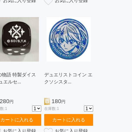
の物語 特製ダイス
デュエリストコイン エ
ュエルセ...
クソシスタ...
280
B
180
円
円
数:1
在庫数:1
カートに入れる
カートに入れる