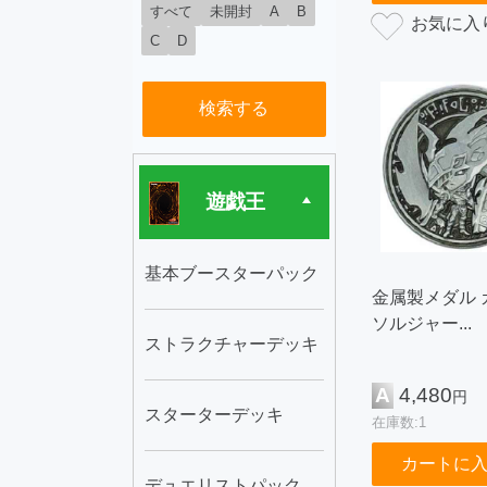
すべて
未開封
A
B
C
D
検索する
遊戯王
基本ブースターパック
金属製メダル 
ソルジャー...
ストラクチャーデッキ
A
4,480
円
スターターデッキ
在庫数:1
カートに
デュエリストパック