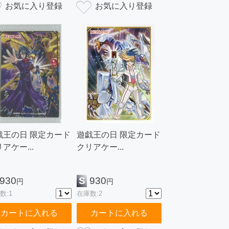
戯王の日 限定カード
遊戯王の日 限定カード
アケー...
クリアケー...
930
S
930
円
円
数:1
在庫数:2
カートに入れる
カートに入れる