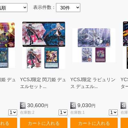
表示件数：
刀姫 デュ
YCSJ限定 閃刀姫 デュ
YCSJ限定 ラビュリン
Y
エルセット...
ス デュエル...
ター
S
30,600
S
9,030
S
円
円
在庫数:2
在庫数:1
在庫
入れる
カートに入れる
カートに入れる