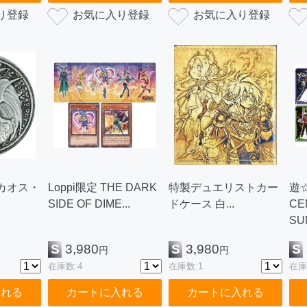
カオス・
Loppi限定 THE DARK
特製デュエリストカー
遊☆
SIDE OF DIME...
ドケース 白...
CE
SU
S
3,980
S
3,980
S
円
円
在庫数:4
在庫数:1
在庫
入れる
カートに入れる
カートに入れる