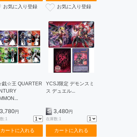
戯☆王 QUARTER
YCSJ限定 デモンスミ
NTURY
ス デュエル...
MMON...
3,780
S
3,480
円
円
数:1
在庫数:1
カートに入れる
カートに入れる