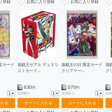
定カード
遊戯王ゼアル デュエリ
遊戯王の日 限定カード
遊
ストカード...
クリアケー...
クリ
S
630
S
570
S
円
円
在庫数:6
在庫数:2
在庫
入れる
カートに入れる
カートに入れる