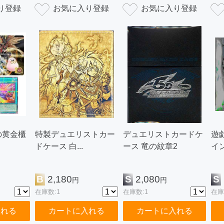
の黄金櫃
特製デュエリストカー
デュエリストカードケ
遊
ドケース 白...
ース 竜の紋章2
イン
B
2,180
S
2,080
S
円
円
在庫数:1
在庫数:1
在庫
入れる
カートに入れる
カートに入れる