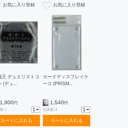
戯王 デュエリストコ
カードディスプレイケ
 (デュ...
ース (PRISM...
1,900
S
1,540
円
円
数:1
在庫数:4
カートに入れる
カートに入れる