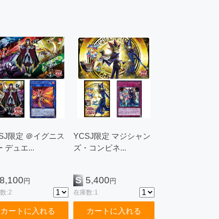
CSJ限定 ＠イグニス
YCSJ限定 マジシャン
 デュエ...
ズ・コンビネ...
8,100
S
5,400
円
円
数:2
在庫数:1
カートに入れる
カートに入れる