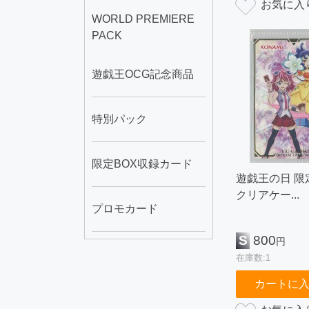
WORLD PREMIERE
PACK
遊戯王OCG記念商品
特別パック
限定BOX収録カード
遊戯王の日 限
クリアケー...
プロモカード
S
800
円
在庫数:1
カートに