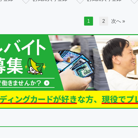
1
2
次へ »