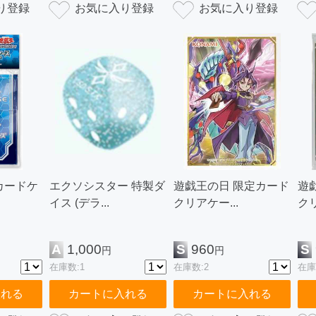
カードケ
エクソシスター 特製ダ
遊戯王の日 限定カード
遊
イス (デラ...
クリアケー...
クリ
A
1,000
S
960
S
円
円
在庫数:1
在庫数:2
在庫
入れる
カートに入れる
カートに入れる