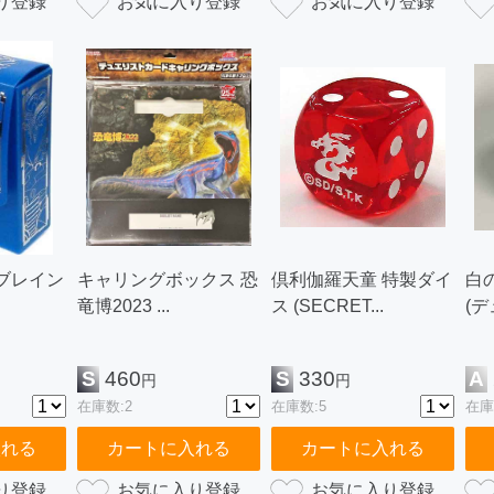
ブレイン
キャリングボックス 恐
倶利伽羅天童 特製ダイ
白
竜博2023 ...
ス (SECRET...
(デ
S
460
S
330
A
円
円
在庫数:2
在庫数:5
在庫
入れる
カートに入れる
カートに入れる