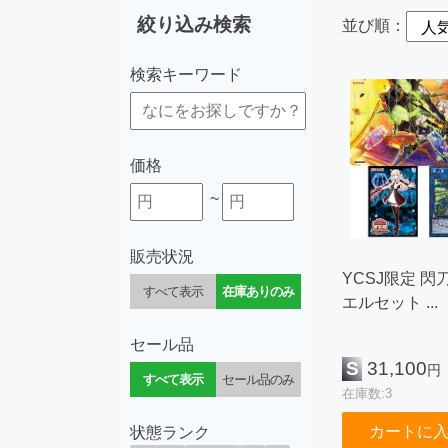
絞り込み検索
並び順：
検索キーワード
価格
~
販売状況
YCSJ限定 閃
すべて表示
在庫ありのみ
エルセット ...
セール品
S
31,100
円
すべて表示
セール品のみ
在庫数:3
カートに
状態ランク