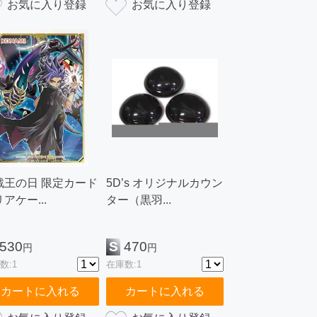
戯王の日 限定カード
5D’s オリジナルカウン
アケー...
ター（黒羽...
530
S
470
円
円
数:1
在庫数:1
カートに入れる
カートに入れる