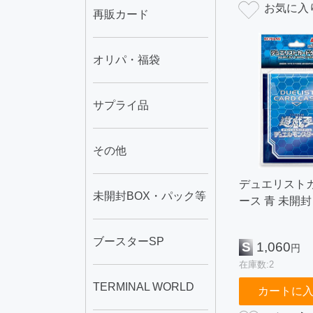
再販カード
オリパ・福袋
サプライ品
その他
デュエリスト
未開封BOX・パック等
ース 青 未開封
ブースターSP
S
1,060
円
在庫数:2
TERMINAL WORLD
カートに