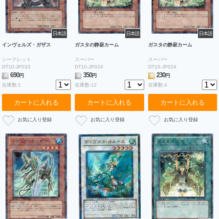
日本語
日本語
日本語
インヴェルズ・ガザス
ガスタの静寂カーム
ガスタの静寂カーム
シークレット
スーパー
スーパー
DT10-JP033
DT10-JP024
DT10-JP024
690
350
230
A
円
A
円
B
円
在庫数:1
在庫数:12
在庫数:4
カートに入れる
カートに入れる
カートに入れる