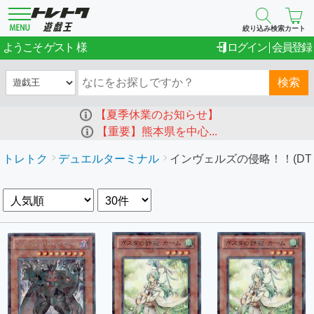
絞り込み検索
カート
ゲスト
ようこそ
ログイン
会員登録
検索
【夏季休業のお知らせ】
【重要】熊本県を中心...
トレトク
デュエルターミナル
インヴェルズの侵略！！(DT1