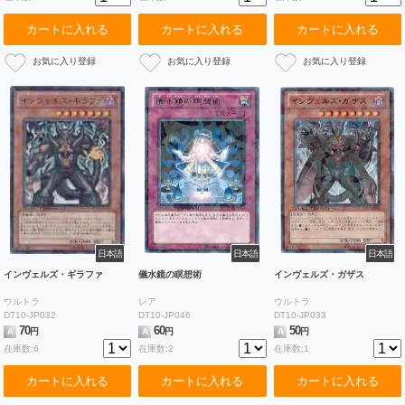
カートに入れる
カートに入れる
カートに入れる
日本語
日本語
日本語
インヴェルズ・ギラファ
儀水鏡の瞑想術
インヴェルズ・ガザス
ウルトラ
レア
ウルトラ
DT10-JP032
DT10-JP046
DT10-JP033
70
60
50
A
円
A
円
A
円
在庫数:6
在庫数:2
在庫数:1
カートに入れる
カートに入れる
カートに入れる