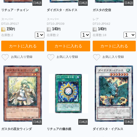
日本語
日本語
日本語
リチュア・チェイン
ダイガスタ・ガルドス
ガスタの交信
スーパー
スーパー
レア
DT10-JP017
DT10-JP039
DT10-JP042
150
140
140
B
円
A
円
A
円
在庫数:2
在庫数:2
在庫数:18
カートに入れる
カートに入れる
カートに入れる
日本語
日本語
日本語
ガスタの巫女ウィンダ
リチュアの儀水鏡
ダイガスタ・イグルス