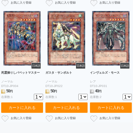
日本語
日本語
日本語
死霊操りしパペットマスター
ガスタ・サンボルト
インヴェルズ・モース
ノーマル
ノーマル
レア
DT10-JP004
DT10-JP022
DT10-JP031
50
50
40
B
円
B
円
A
円
在庫数:1
在庫数:1
在庫数:2
カートに入れる
カートに入れる
カートに入れる