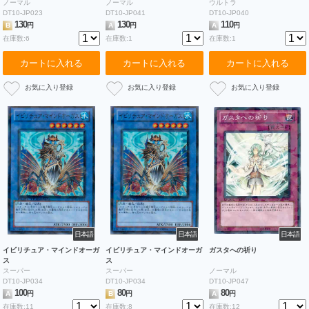
ノーマル
ノーマル
ウルトラ
DT10-JP023
DT10-JP041
DT10-JP040
130
130
110
B
円
A
円
A
円
在庫数:6
在庫数:1
在庫数:1
カートに入れる
カートに入れる
カートに入れる
日本語
日本語
日本語
イビリチュア・マインドオーガ
イビリチュア・マインドオーガ
ガスタへの祈り
ス
ス
スーパー
スーパー
ノーマル
DT10-JP034
DT10-JP034
DT10-JP047
100
80
80
A
円
B
円
A
円
在庫数:11
在庫数:8
在庫数:12