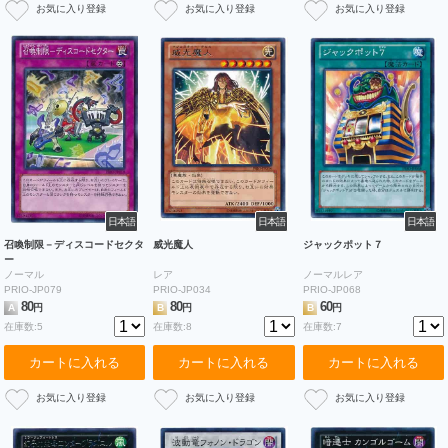
日本語
日本語
日本語
召喚制限－ディスコードセクタ
威光魔人
ジャックポット７
ー
ノーマル
レア
ノーマルレア
PRIO-JP079
PRIO-JP034
PRIO-JP068
80
80
60
A
円
B
円
B
円
在庫数:5
在庫数:8
在庫数:7
カートに入れる
カートに入れる
カートに入れる