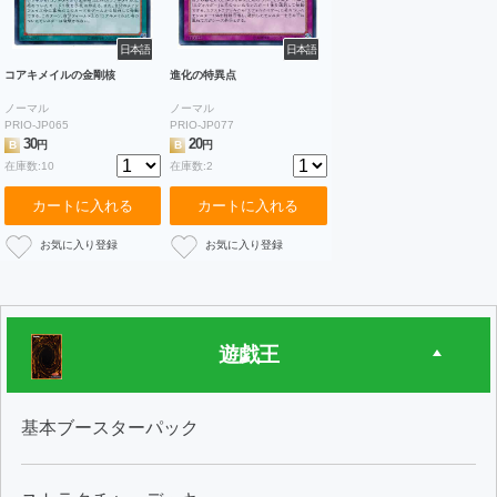
日本語
日本語
コアキメイルの金剛核
進化の特異点
ノーマル
ノーマル
PRIO-JP065
PRIO-JP077
30
20
B
円
B
円
在庫数:10
在庫数:2
カートに入れる
カートに入れる
遊戯王
基本ブースターパック