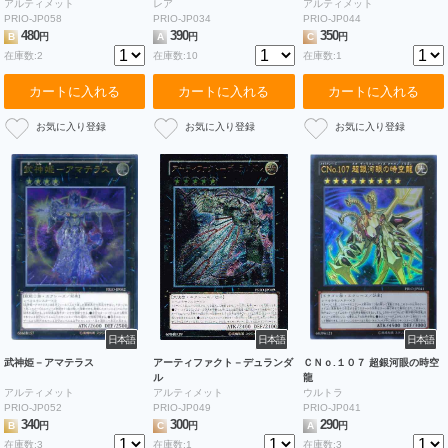
アルティメット
レア
アルティメット
PRIO-JP058
PRIO-JP034
PRIO-JP044
480
390
350
B
円
A
円
C
円
在庫数:2
在庫数:10
在庫数:1
カートに入れる
カートに入れる
カートに入れる
日本語
日本語
日本語
武神姫－アマテラス
アーティファクト－デュランダ
ＣＮｏ.１０７ 超銀河眼の時空
ル
龍
アルティメット
アルティメット
ウルトラ
PRIO-JP052
PRIO-JP049
PRIO-JP041
340
300
290
B
円
C
円
A
円
在庫数:3
在庫数:1
在庫数:3