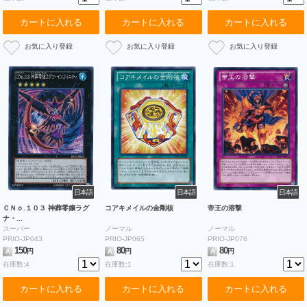
カートに入れる
カートに入れる
カートに入れる
日本語
日本語
日本語
ＣＮｏ.１０３ 神葬零嬢ラグ
コアキメイルの金剛核
帝王の溶撃
ナ・...
スーパー
ノーマル
ノーマル
PRIO-JP043
PRIO-JP065
PRIO-JP076
150
80
80
A
円
A
円
A
円
在庫数:4
在庫数:1
在庫数:1
カートに入れる
カートに入れる
カートに入れる