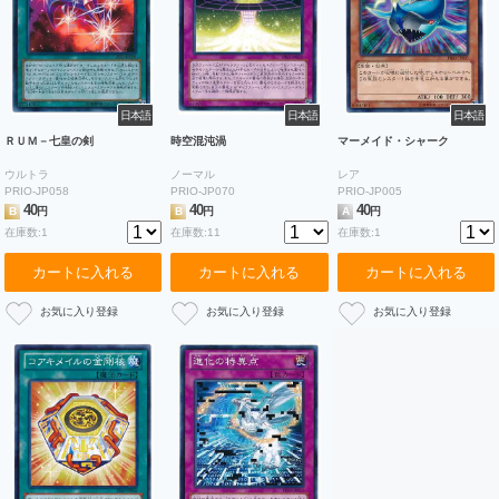
日本語
日本語
日本語
ＲＵＭ－七皇の剣
時空混沌渦
マーメイド・シャーク
ウルトラ
ノーマル
レア
PRIO-JP058
PRIO-JP070
PRIO-JP005
40
40
40
B
円
B
円
A
円
在庫数:1
在庫数:11
在庫数:1
カートに入れる
カートに入れる
カートに入れる