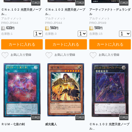
日本語
日本語
日本語
ＣＮｏ.１０２ 光堕天使ノーブ
ＣＮｏ.１０２ 光堕天使ノーブ
アーティファクト－デュランダ
ル...
ル...
ル
アルティメット
アルティメット
アルティメット
PRIO-JP044
PRIO-JP044
PRIO-JP049
610
560
500
A
円
B
円
B
円
在庫数:1
在庫数:3
在庫数:15
カートに入れる
カートに入れる
カートに入れる
日本語
日本語
日本語
ＲＵＭ－七皇の剣
威光魔人
ＣＮｏ.１０２ 光堕天使ノーブ
ル...