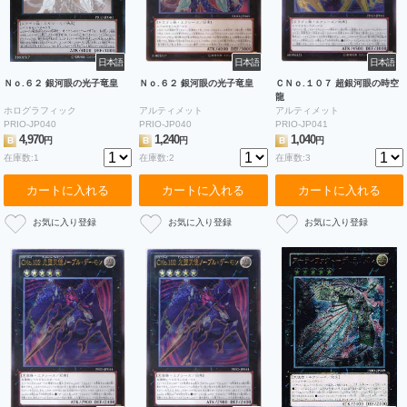
日本語
日本語
日本語
Ｎｏ.６２ 銀河眼の光子竜皇
Ｎｏ.６２ 銀河眼の光子竜皇
ＣＮｏ.１０７ 超銀河眼の時空
龍
ホログラフィック
アルティメット
アルティメット
PRIO-JP040
PRIO-JP040
PRIO-JP041
4,970
1,240
1,040
B
円
B
円
B
円
在庫数:1
在庫数:2
在庫数:3
カートに入れる
カートに入れる
カートに入れる