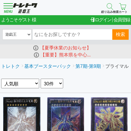
絞り込み検索
カート
ゲスト
ようこそ
ログイン
会員登録
検索
【夏季休業のお知らせ】
【重要】熊本県を中心...
トレトク
基本ブースターパック
第7期-第9期
プライマル・