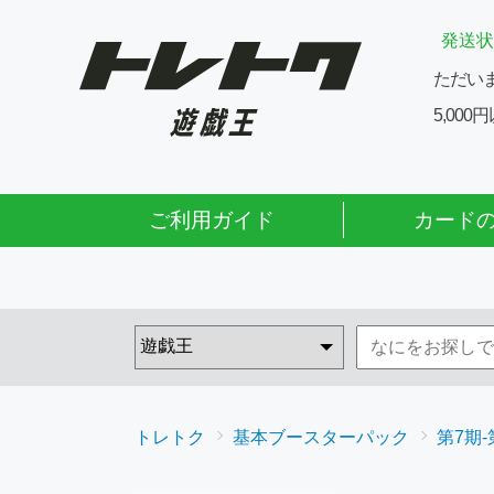
発送状
ただい
5,00
ご利用ガイド
カード
トレトク
基本ブースターパック
第7期-