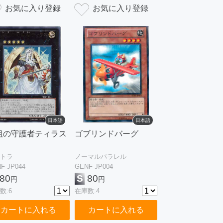
日本語
日本語
祖の守護者ティラス
ゴブリンドバーグ
トラ
ノーマルパラレル
F-JP044
GENF-JP004
80
S
80
円
円
数:6
在庫数:4
カートに入れる
カートに入れる