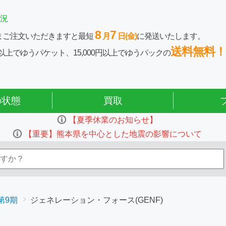
況
8
7
まご注文いただきますと最短
月
日(金)
に発送いたします。
送料無料！
0円以上でゆうパケット、15,000円以上でゆうパックの
の状態
買取
【夏季休業のお知らせ】
【重要】熊本県を中心とした地震の影響について
第9期
ジェネレーション・フォース(GENF)