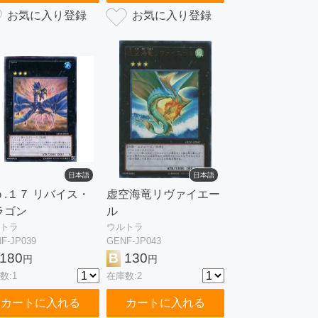
日本語
日本語
ｏ.１７ リバイス・
虚空海竜リヴァイエー
ラゴン
ル
トラ
ウルトラ
F-JP039
GENF-JP043
180
B
130
円
円
数:1
在庫数:2
カートに入れる
カートに入れる