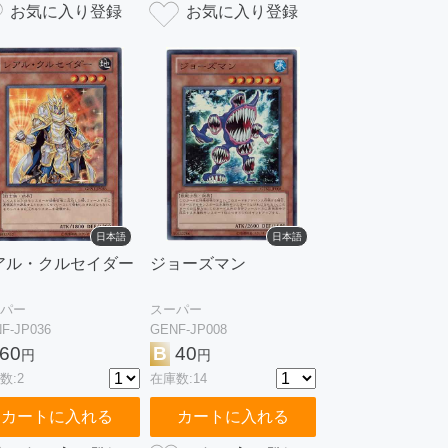
日本語
日本語
アル・クルセイダー
ジョーズマン
パー
スーパー
F-JP036
GENF-JP008
60
B
40
円
円
数:2
在庫数:14
カートに入れる
カートに入れる