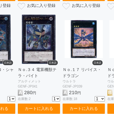
日本語
日本語
日本語
ロ・シャ
Ｎｏ.３４ 電算機獣テ
Ｎｏ.１７ リバイス・
Ｎ
ラ・バイト
ドラゴン
ド
アルティメット
ウルトラ
ウル
GENF-JP041
GENF-JP039
GEN
A
280
A
210
B
円
円
在庫数:2
在庫数:18
在庫
入れる
カートに入れる
カートに入れる