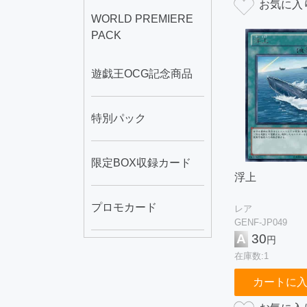
WORLD PREMIERE
PACK
遊戯王OCG記念商品
特別パック
限定BOX収録カード
浮上
プロモカード
レア
GENF-JP049
A
30
円
在庫数:1
カートに