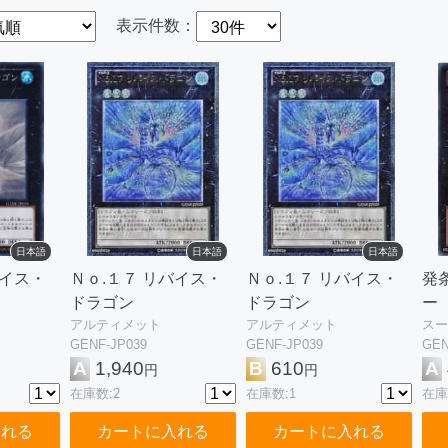
表示件数：
日本語
日本語
日本語
バイス・
Ｎｏ.１７ リバイス・
Ｎｏ.１７ リバイス・
発
ドラゴン
ドラゴン
ー
アルティメット
アルティメット
スー
GENF-JP039
GENF-JP039
GEN
A
1,940
B
610
A
円
円
在庫数:2
在庫数:1
在庫
入れる
カートに入れる
カートに入れる