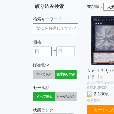
絞り込み検索
並び順：
検索キーワード
価格
~
販売状況
Ｎｏ.１７ リ
すべて表示
在庫ありのみ
ドラゴン
ホログラフィック
セール品
GENF-JP039
B
2,180
円
すべて表示
セール品のみ
在庫数:6
カートに
状態ランク