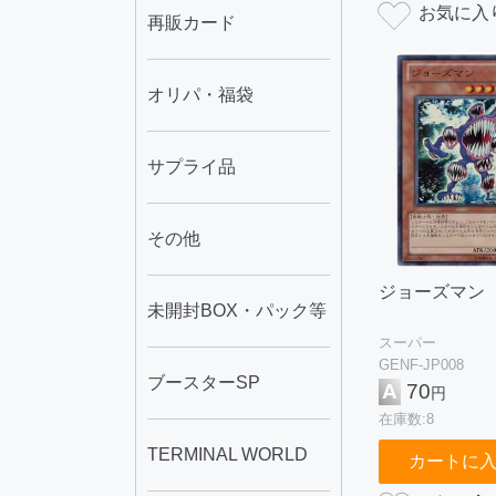
再販カード
オリパ・福袋
サプライ品
その他
ジョーズマン
未開封BOX・パック等
スーパー
GENF-JP008
ブースターSP
A
70
円
在庫数:8
TERMINAL WORLD
カートに