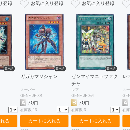
日本語
日本語
日本語
ガガガマジシャン
ゼンマイマニュファク
レ
チャ
スーパー
レア
スー
GENF-JP001
GENF-JP054
GEN
A
70
B
70
A
円
円
在庫数:13
在庫数:3
在庫
入れる
カートに入れる
カートに入れる