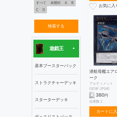
すべて
未開封
A
B
C
D
検索する
遊戯王
基本ブースターパック
潜航母艦エア
ーク
ストラクチャーデッキ
アルティメット
GENF-JP040
A
380
円
スターターデッキ
在庫数:1
カートに
デュエリストパック