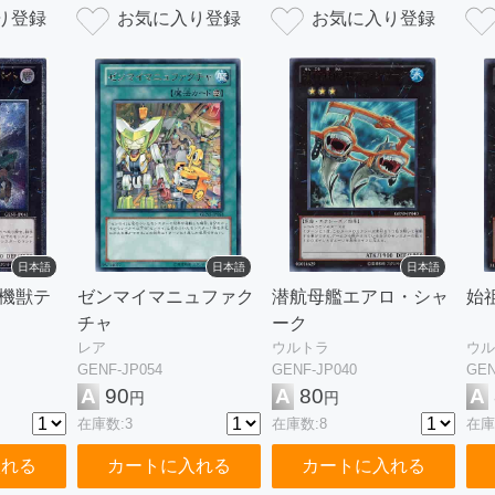
日本語
日本語
日本語
算機獣テ
ゼンマイマニュファク
潜航母艦エアロ・シャ
始
チャ
ーク
レア
ウルトラ
ウル
GENF-JP054
GENF-JP040
GEN
A
90
A
80
A
円
円
在庫数:3
在庫数:8
在庫
入れる
カートに入れる
カートに入れる