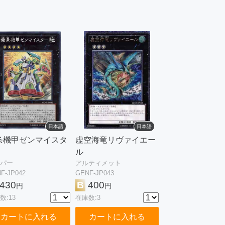
日本語
日本語
条機甲ゼンマイスタ
虚空海竜リヴァイエー
ル
パー
アルティメット
F-JP042
GENF-JP043
430
B
400
円
円
数:13
在庫数:3
カートに入れる
カートに入れる