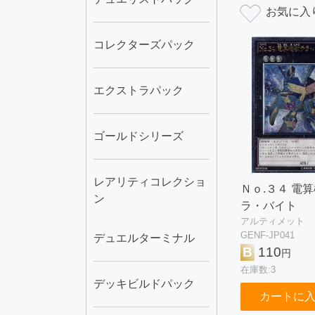
コレクターズパック
エクストラパック
ゴールドシリーズ
レアリティコレクショ
Ｎｏ.３４ 電
ン
ラ・バイト
アルティメット
GENF-JP041
デュエルターミナル
B
110
円
在庫数:3
デッキビルドパック
カートに